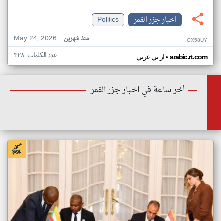
اخبار جزر القمر
Politics
May 24, 2026
منذ شهرين
OX58UY
عدد الكلمات: ٣٢٨
•
arabic.rt.com
ار تي عربي
أخر ساعة في اخبار جزر القمر