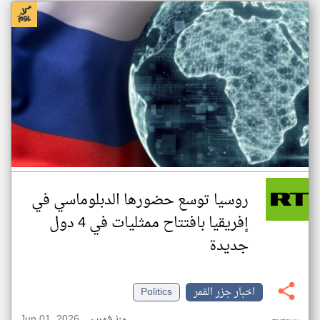
روسيا توسع حضورها الدبلوماسي في
إفريقيا بافتتاح ممثليات في 4 دول
جديدة
اخبار جزر القمر
Politics
Jun 01, 2026