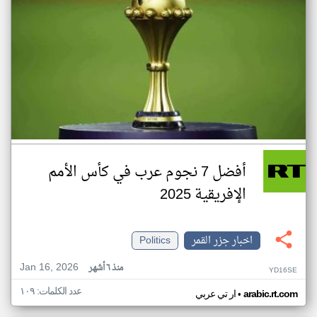
أفضل 7 نجوم عرب في كأس الأمم
الإفريقية 2025
اخبار جزر القمر
Politics
Jan 16, 2026
منذ ٦ أشهر
YD16SE
عدد الكلمات: ١٠٩
•
arabic.rt.com
ار تي عربي