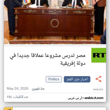
مصر تدرس مشروعا عملاقا جديدا في
دولة إفريقية
اخبار جزر القمر
Politics
May 24, 2026
منذ شهرين
NH91ES
عدد الكلمات: ٢٥٤
•
arabic.rt.com
ار تي عربي