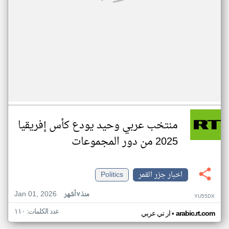
منتخب عربي وحيد يودع كأس إفريقيا
2025 من دور المجموعات
اخبار جزر القمر
Politics
Jan 01, 2026
منذ ٧ أشهر
YU55DX
عدد الكلمات: ١١٠
•
arabic.rt.com
ار تي عربي