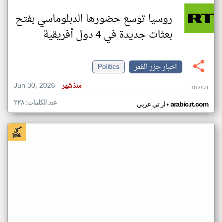
روسيا توسع حضورها الدبلوماسي بفتح
بعثات جديدة في 4 دول أفريقية
اخبار جزر القمر
Politics
Jun 30, 2026
منذ شهر
TG39ZI
عدد الكلمات: ٢٢٨
•
arabic.rt.com
ار تي عربي