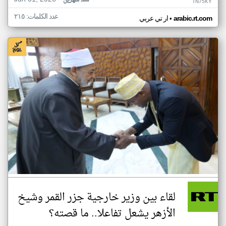
منذ شهرين
TN75KY
عدد الكلمات: ٢١٥
•
arabic.rt.com
ار تي عربي
لقاء بين وزير خارجية جزر القمر وشيخ
الأزهر يشعل تفاعلا.. ما قصته؟