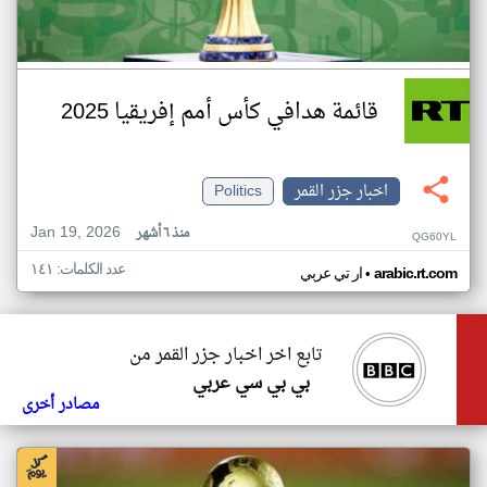
قائمة هدافي كأس أمم إفريقيا 2025
اخبار جزر القمر
Politics
Jan 19, 2026
منذ ٦ أشهر
QG60YL
عدد الكلمات: ١٤١
•
arabic.rt.com
ار تي عربي
تابع اخر اخبار جزر القمر من
بي بي سي عربي
مصادر أخرى