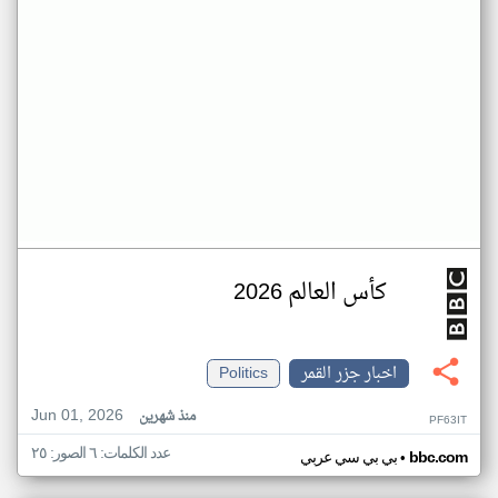
كأس العالم 2026
اخبار جزر القمر
Politics
Jun 01, 2026
منذ شهرين
PF63IT
عدد الكلمات: ٦ الصور: ٢٥
•
bbc.com
بي بي سي عربي