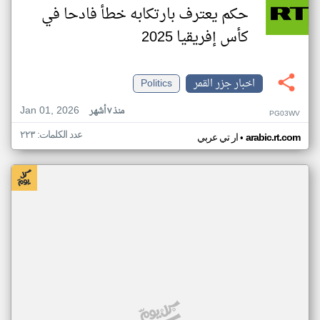
حكم يعترف بارتكابه خطأ فادحا في
كأس إفريقيا 2025
اخبار جزر القمر
Politics
Jan 01, 2026
منذ ٧ أشهر
PG03WV
عدد الكلمات: ٢٢٣
•
arabic.rt.com
ار تي عربي