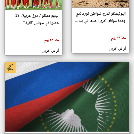
اليونيسكو تدرج شواطئ نورماندي
بينهم ممثلو 7 دول عربية.. 13
klyoum.com
وعدة مواقع أخرى أحدها في بلد ...
تغيير الدولة
عضوا في مجلس "الفيفا" ...
تعبر
مصادر الأخبار من جزر القمر
المقالات
الموجوده
اخبار جزر القمر على مدار الساعة
منذ ١٣ يوم
هنا عن
منذ ٢٨ يوم
وجهة
نظر
أهم اخبار جزر القمر العاجلة والمباشرة
ار تي عربي
كاتبيها.
ار تي عربي