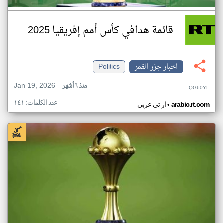
قائمة هدافي كأس أمم إفريقيا 2025
اخبار جزر القمر
Politics
Jan 19, 2026
منذ ٦ أشهر
QG60YL
عدد الكلمات: ١٤١
•
arabic.rt.com
ار تي عربي