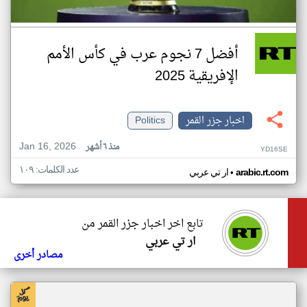
أفضل 7 نجوم عرب في كأس الأمم
الإفريقية 2025
اخبار جزر القمر
Politics
Jan 16, 2026
منذ ٦ أشهر
YD16SE
عدد الكلمات: ١٠٩
•
arabic.rt.com
ار تي عربي
تابع اخر اخبار جزر القمر من
ار تي عربي
مصادر أخرى