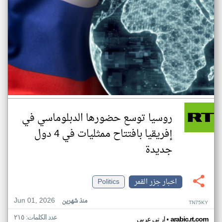
روسيا توسع حضورها الدبلوماسي في
إفريقيا بافتتاح ممثليات في 4 دول
جديدة
اخبار جزر القمر
Politics
Jun 01, 2026
منذ شهرين
TN75KY
عدد الكلمات: ٢١٥
•
arabic.rt.com
ار تي عربي