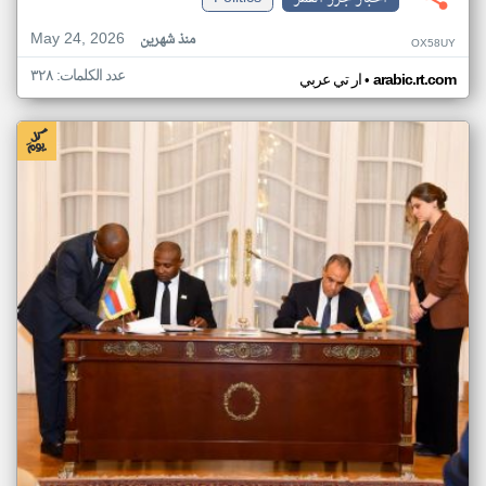
May 24, 2026
منذ شهرين
OX58UY
عدد الكلمات: ٣٢٨
•
arabic.rt.com
ار تي عربي