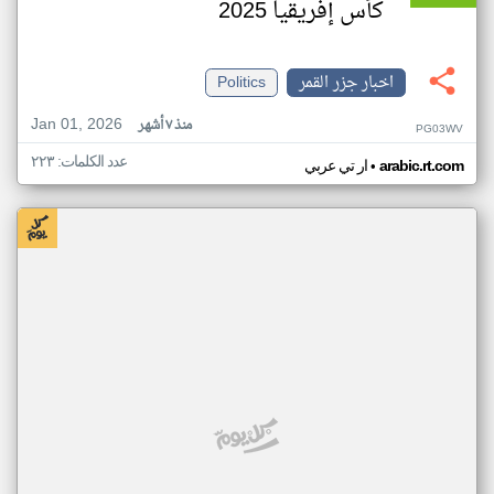
كأس إفريقيا 2025
اخبار جزر القمر
Politics
Jan 01, 2026
منذ ٧ أشهر
PG03WV
عدد الكلمات: ٢٢٣
•
arabic.rt.com
ار تي عربي