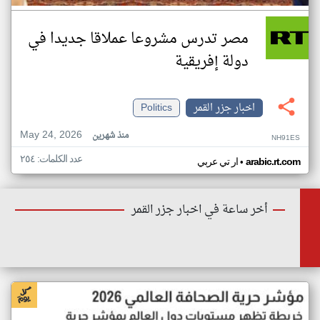
مصر تدرس مشروعا عملاقا جديدا في
دولة إفريقية
اخبار جزر القمر
Politics
May 24, 2026
منذ شهرين
NH91ES
عدد الكلمات: ٢٥٤
•
arabic.rt.com
ار تي عربي
أخر ساعة في اخبار جزر القمر