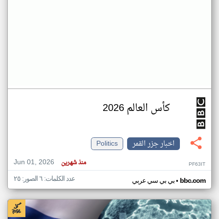
كأس العالم 2026
اخبار جزر القمر
Politics
Jun 01, 2026
منذ شهرين
PF63IT
عدد الكلمات: ٦ الصور: ٢٥
•
bbc.com
بي بي سي عربي