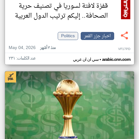
قفزة لافتة لسوريا في تصنيف حرية
الصحافة.. إليكم ترتيب الدول العربية
اخبار جزر القمر
Politics
May 04, 2026
منذ ٣ أشهر
VF17PD
عدد الكلمات: ٢٣١
•
arabic.cnn.com
سي ان ان عربي