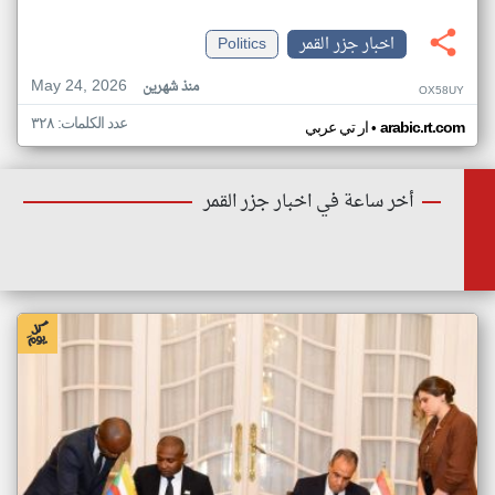
اخبار جزر القمر
Politics
May 24, 2026
منذ شهرين
OX58UY
عدد الكلمات: ٣٢٨
•
arabic.rt.com
ار تي عربي
أخر ساعة في اخبار جزر القمر