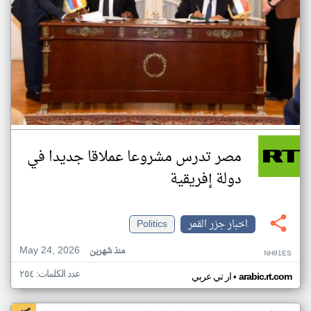
مصر تدرس مشروعا عملاقا جديدا في
دولة إفريقية
اخبار جزر القمر
Politics
May 24, 2026
منذ شهرين
NH91ES
عدد الكلمات: ٢٥٤
•
arabic.rt.com
ار تي عربي