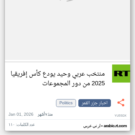
منتخب عربي وحيد يودع كأس إفريقيا
2025 من دور المجموعات
اخبار جزر القمر
Politics
Jan 01, 2026
منذ ٧ أشهر
YU55DX
عدد الكلمات: ١١٠
•
arabic.rt.com
ار تي عربي