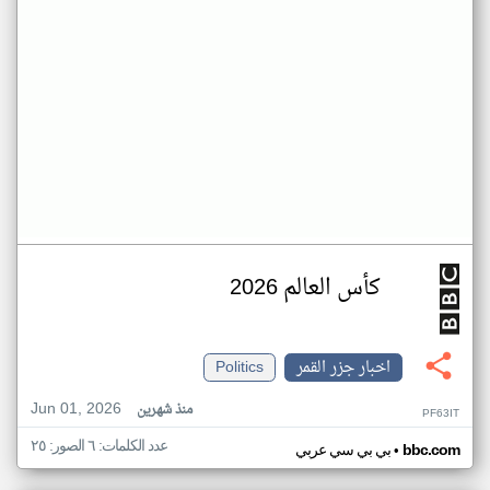
كأس العالم 2026
اخبار جزر القمر
Politics
Jun 01, 2026
منذ شهرين
PF63IT
عدد الكلمات: ٦ الصور: ٢٥
•
bbc.com
بي بي سي عربي