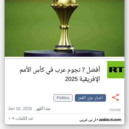
أفضل 7 نجوم عرب في كأس الأمم
الإفريقية 2025
اخبار جزر القمر
Politics
Jan 16, 2026
منذ ٦ أشهر
YD16SE
عدد الكلمات: ١٠٩
•
arabic.rt.com
ار تي عربي