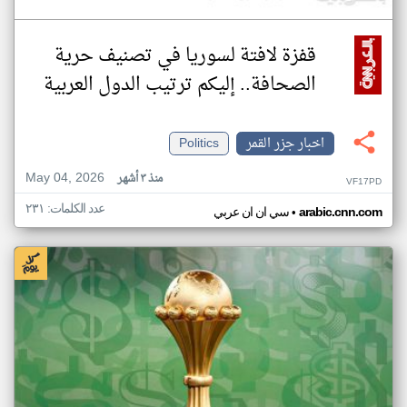
قفزة لافتة لسوريا في تصنيف حرية
الصحافة.. إليكم ترتيب الدول العربية
اخبار جزر القمر
Politics
May 04, 2026
منذ ٣ أشهر
VF17PD
عدد الكلمات: ٢٣١
•
arabic.cnn.com
سي ان ان عربي