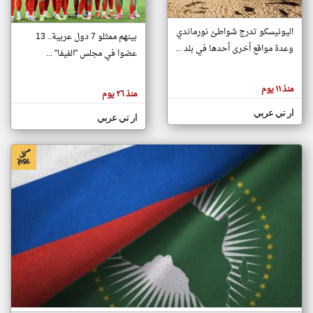
اليونيسكو تدرج شواطئ نورماندي
بينهم ممثلو 7 دول عربية.. 13
klyoum.com
وعدة مواقع أخرى أحدها في بلد ...
تغيير الدولة
عضوا في مجلس "الفيفا" ...
تعبر
مصادر الأخبار من جزر القمر
المقالات
الموجوده
اخبار جزر القمر على مدار الساعة
منذ ١١ يوم
هنا عن
منذ ٢٦ يوم
وجهة
نظر
أهم اخبار جزر القمر العاجلة والمباشرة
ار تي عربي
كاتبيها.
ار تي عربي