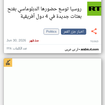
روسيا توسع حضورها الدبلوماسي بفتح
بعثات جديدة في 4 دول أفريقية
اخبار جزر القمر
Politics
Jun 30, 2026
منذ شهر
TG39ZI
عدد الكلمات: ٢٢٨
•
arabic.rt.com
ار تي عربي