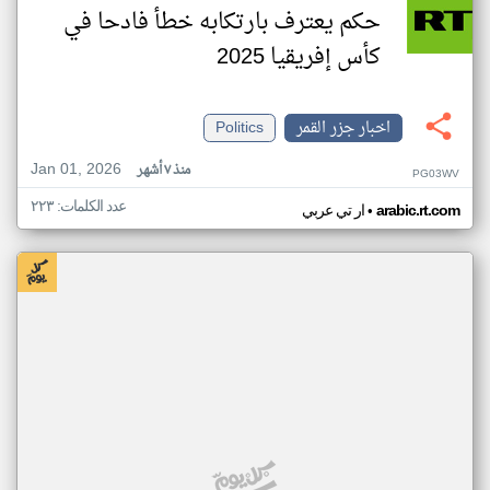
حكم يعترف بارتكابه خطأ فادحا في
كأس إفريقيا 2025
اخبار جزر القمر
Politics
Jan 01, 2026
منذ ٧ أشهر
PG03WV
عدد الكلمات: ٢٢٣
•
arabic.rt.com
ار تي عربي