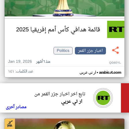
قائمة هدافي كأس أمم إفريقيا 2025
اخبار جزر القمر
Politics
Jan 19, 2026
منذ ٦ أشهر
QG60YL
عدد الكلمات: ١٤١
•
arabic.rt.com
ار تي عربي
تابع اخر اخبار جزر القمر من
ار تي عربي
مصادر أخرى