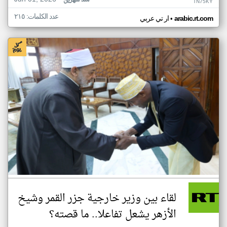
منذ شهرين
TN75KY
عدد الكلمات: ٢١٥
•
arabic.rt.com
ار تي عربي
لقاء بين وزير خارجية جزر القمر وشيخ
الأزهر يشعل تفاعلا.. ما قصته؟