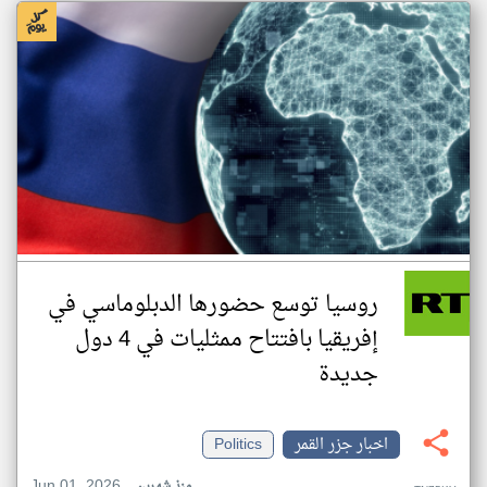
روسيا توسع حضورها الدبلوماسي في
إفريقيا بافتتاح ممثليات في 4 دول
جديدة
اخبار جزر القمر
Politics
Jun 01, 2026