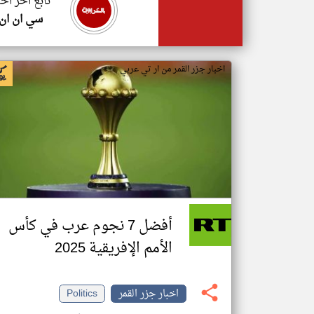
تابع اخر اخب
سي ان ان
اخبار جزر القمر من ار تي عربي
أفضل 7 نجوم عرب في كأس
الأمم الإفريقية 2025
اخبار جزر القمر
Politics