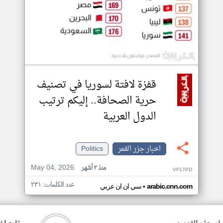
قفزة لافتة لسوريا في تصنيف
حرية الصحافة.. إليكم ترتيب
الدول العربية
اخبار جزر القمر
Politics
May 04, 2026
منذ ٣ أشهر
VF17PD
عدد الكلمات: ٢٣١
•
arabic.cnn.com
سي ان ان عربي