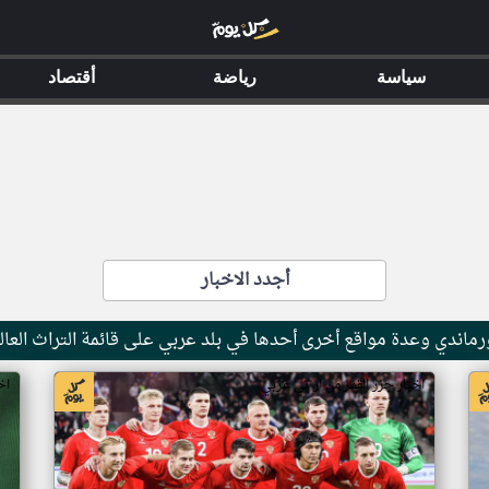
سياسة
رياضة
أقتصاد
أجدد الاخبار
ماندي وعدة مواقع أخرى أحدها في بلد عربي على قائمة التراث العال
اخبار جزر القمر من ار تي عربي
اخ