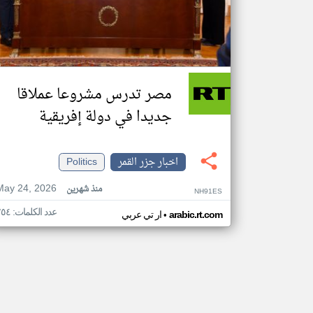
مصر تدرس مشروعا عملاقا
جديدا في دولة إفريقية
اخبار جزر القمر
Politics
May 24, 2026
منذ شهرين
NH91ES
عدد الكلمات: ٢٥٤
•
arabic.rt.com
ار تي عربي