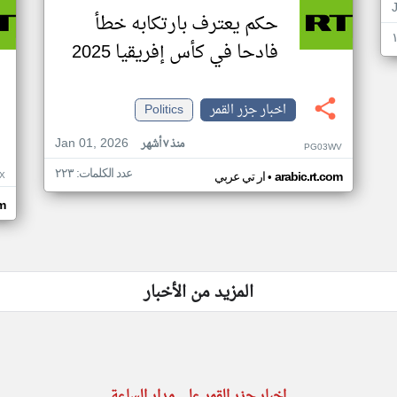
حكم يعترف بارتكابه خطأ
فادحا في كأس إفريقيا 2025
اخبار جزر القمر
Politics
Jan 01, 2026
منذ ٧ أشهر
PG03WV
عدد الكلمات: ٢٢٣
•
X
arabic.rt.com
ار تي عربي
om
المزيد من الأخبار
اخبار جزر القمر على مدار الساعة