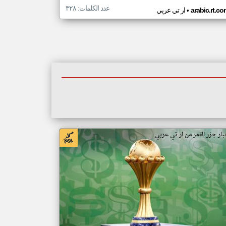
عدد الكلمات: ٣٢٨
•
arabic.rt.c
ار تي عربي
بار جزر القمر من ار تي عربي