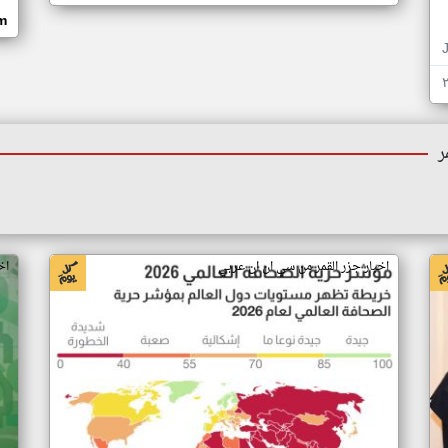
om
ر
اخبار جزر القمر من سي ان ان عربي
اخ