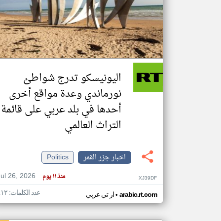
تعبر
المقالات
الموجوده
هنا عن
وجهة
اليونيسكو تدرج شواطئ
نظر
كاتبيها.
نورماندي وعدة مواقع أخرى
أحدها في بلد عربي على قائمة
التراث العالمي
اخبار جزر القمر
Politics
Jul 26, 2026
منذ ١١ يوم
XJ39DF
عدد الكلمات: ٤١٢
•
arabic.rt.com
ار تي عربي