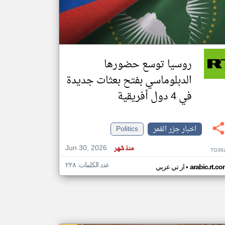
klyoum.com
تغيير الدولة
مصادر الأخبار من جزر القمر
روسيا توسع حضورها
اخبار جزر القمر على مدار الساعة
الدبلوماسي بفتح بعثات جديدة
أهم اخبار جزر القمر العاجلة والمباشرة
في 4 دول أفريقية
اخبار جزر القمر
Politics
Jun 30, 2026
منذ شهر
TG39
عدد الكلمات: ٢٢٨
•
arabic.rt.c
ار تي عربي