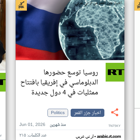
اخبار جزر القمر من ار تي عربي
اخ
روسيا توسع حضورها
الدبلوماسي في إفريقيا بافتتاح
ممثليات في 4 دول جديدة
اخبار جزر القمر
Politics
Jun 01, 2026
منذ شهرين
TN75KY
عدد الكلمات: ٢١٥
•
Y
arabic.rt.com
ار تي عربي