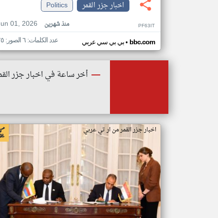
اخبار جزر القمر
Politics
Jun 01, 2026
منذ شهرين
PF63IT
عدد الكلمات: ٦ الصور: ٢٥
•
bbc.com
بي بي سي عربي
أخر ساعة في اخبار جزر القم
اخبار جزر القمر من ار تي عربي