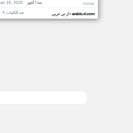
Jan 16, 2026
منذ ٦ أشهر
YD16SE
عدد الكلمات: ١٠٩
•
arabic.rt.com
ار تي عربي