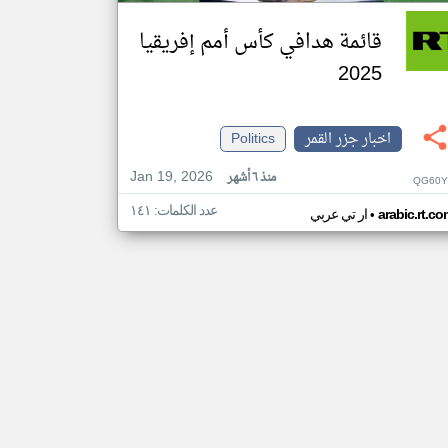
قائمة هدافي كأس أمم إفريقيا
2025
اخبار جزر القمر
Politics
Jan 19, 2026
منذ ٦ أشهر
QG60Y
عدد الكلمات: ١٤١
•
arabic.rt.c
ار تي عربي