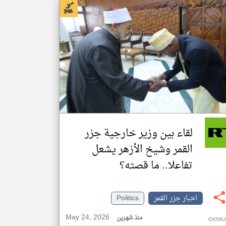
بار جزر القمر من ار تي عربي
لقاء بين وزير خارجية جزر
القمر وشيخ الأزهر يشعل
تفاعلا.. ما قصته؟
اخبار جزر القمر
Politics
May 24, 2026
منذ شهرين
OX58U