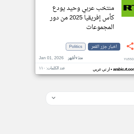
منتخب عربي وحيد يودع
كأس إفريقيا 2025 من دور
المجموعات
اخبار جزر القمر
Politics
Jan 01, 2026
منذ ٧ أشهر
YU55D
عدد الكلمات: ١١٠
•
arabic.rt.c
ار تي عربي