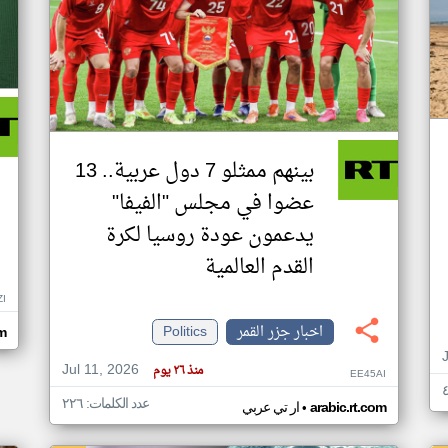
بينهم ممثلو 7 دول عربية.. 13
عضوا في مجلس "الفيفا"
يدعمون عودة روسيا لكرة
القدم العالمية
ZI
اخبار جزر القمر
Politics
om
Jul 11, 2026
منذ ٢٦ يوم
EE45AI
عدد الكلمات: ٢٢٦
•
arabic.rt.com
ار تي عربي