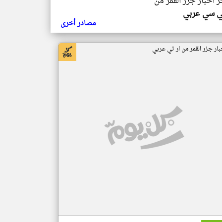
ر اخبار جزر القمر من
ي سي عربي
مصادر أخرى
بار جزر القمر من ار تي عربي