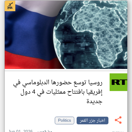
روسيا توسع حضورها الدبلوماسي في
إفريقيا بافتتاح ممثليات في 4 دول
جديدة
اخبار جزر القمر
Politics
Jun 01, 2026