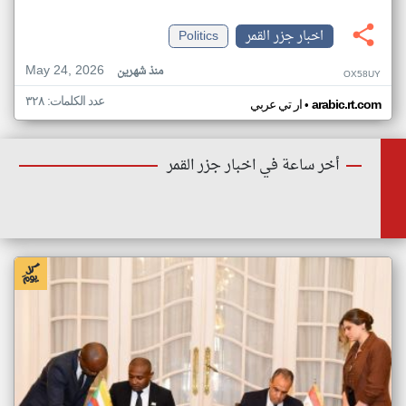
اخبار جزر القمر
Politics
May 24, 2026
منذ شهرين
OX58UY
عدد الكلمات: ٣٢٨
•
arabic.rt.com
ار تي عربي
أخر ساعة في اخبار جزر القمر