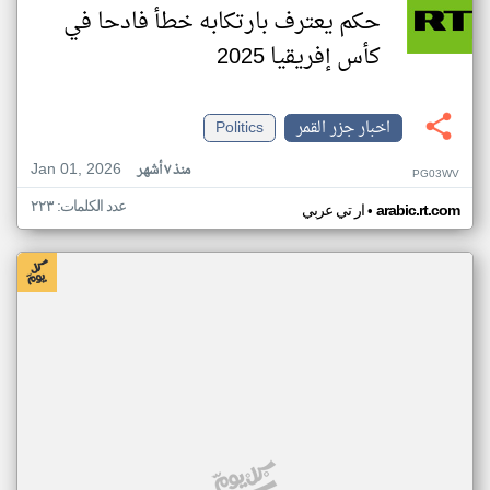
حكم يعترف بارتكابه خطأ فادحا في
كأس إفريقيا 2025
اخبار جزر القمر
Politics
Jan 01, 2026
منذ ٧ أشهر
PG03WV
عدد الكلمات: ٢٢٣
•
arabic.rt.com
ار تي عربي