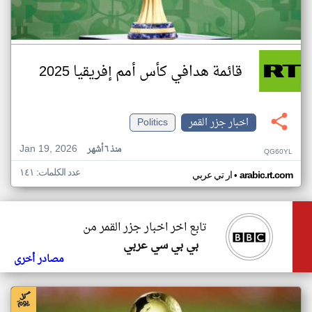
قائمة هدافي كأس أمم إفريقيا 2025
اخبار جزر القمر
Politics
Jan 19, 2026
منذ ٦ أشهر
QG60YL
عدد الكلمات: ١٤١
•
arabic.rt.com
ار تي عربي
تابع اخر اخبار جزر القمر من
بي بي سي عربي
مصادر أخرى