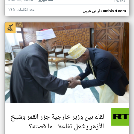
منذ شهرين
TN75KY
عدد الكلمات: ٢١٥
•
arabic.rt.com
ار تي عربي
لقاء بين وزير خارجية جزر القمر وشيخ
الأزهر يشعل تفاعلا.. ما قصته؟