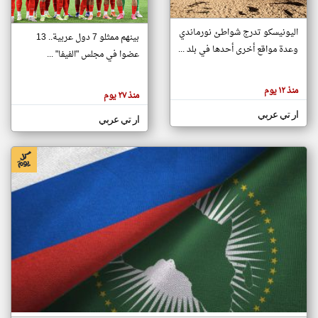
اليونيسكو تدرج شواطئ نورماندي
بينهم ممثلو 7 دول عربية.. 13
klyoum.com
وعدة مواقع أخرى أحدها في بلد ...
تغيير الدولة
عضوا في مجلس "الفيفا" ...
تعبر
مصادر الأخبار من جزر القمر
المقالات
الموجوده
اخبار جزر القمر على مدار الساعة
منذ ١٢ يوم
هنا عن
منذ ٢٧ يوم
وجهة
نظر
أهم اخبار جزر القمر العاجلة والمباشرة
ار تي عربي
كاتبيها.
ار تي عربي