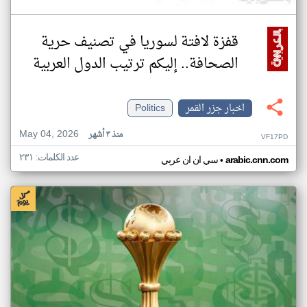
قفزة لافتة لسوريا في تصنيف حرية
الصحافة.. إليكم ترتيب الدول العربية
اخبار جزر القمر
Politics
May 04, 2026
منذ ٣ أشهر
VF17PD
عدد الكلمات: ٢٣١
•
arabic.cnn.com
سي ان ان عربي