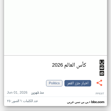
كأس العالم 2026
اخبار جزر القمر
Politics
Jun 01, 2026
منذ شهرين
PF63IT
عدد الكلمات: ٦ الصور: ٢٥
•
bbc.com
بي بي سي عربي