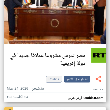
مصر تدرس مشروعا عملاقا جديدا في
دولة إفريقية
اخبار جزر القمر
Politics
May 24, 2026
منذ شهرين
NH91ES
عدد الكلمات: ٢٥٤
•
arabic.rt.com
ار تي عربي