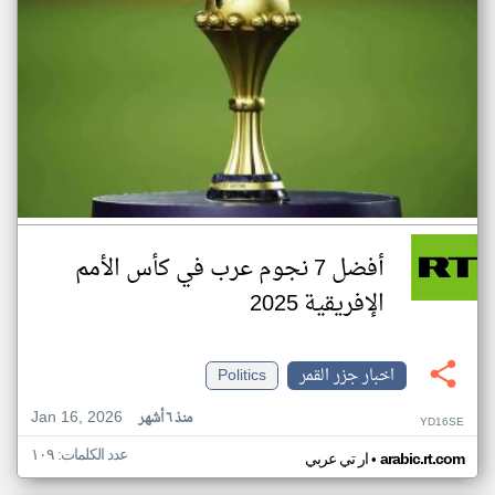
أفضل 7 نجوم عرب في كأس الأمم
الإفريقية 2025
اخبار جزر القمر
Politics
Jan 16, 2026
منذ ٦ أشهر
YD16SE
عدد الكلمات: ١٠٩
•
arabic.rt.com
ار تي عربي