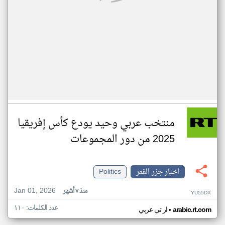
منتخب عربي وحيد يودع كأس إفريقيا
2025 من دور المجموعات
اخبار جزر القمر
Politics
Jan 01, 2026
منذ ٧ أشهر
YU55DX
عدد الكلمات: ١١٠
•
arabic.rt.com
ار تي عربي