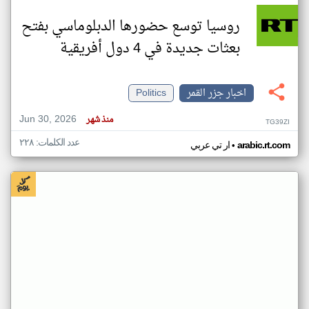
روسيا توسع حضورها الدبلوماسي بفتح
بعثات جديدة في 4 دول أفريقية
اخبار جزر القمر
Politics
Jun 30, 2026
منذ شهر
TG39ZI
عدد الكلمات: ٢٢٨
•
arabic.rt.com
ار تي عربي