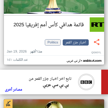
قائمة هدافي كأس أمم إفريقيا 2025
اخبار جزر القمر
Politics
Jan 19, 2026
منذ ٦ أشهر
QG60YL
عدد الكلمات: ١٤١
•
arabic.rt.com
ار تي عربي
تابع اخر اخبار جزر القمر من
بي بي سي عربي
مصادر أخرى