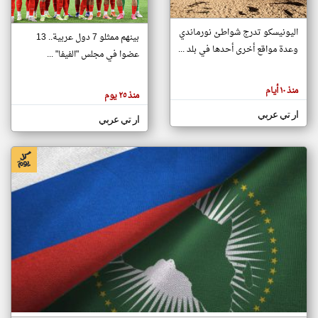
اليونيسكو تدرج شواطئ نورماندي
بينهم ممثلو 7 دول عربية.. 13
klyoum.com
وعدة مواقع أخرى أحدها في بلد ...
تغيير الدولة
عضوا في مجلس "الفيفا" ...
تعبر
مصادر الأخبار من جزر القمر
المقالات
الموجوده
اخبار جزر القمر على مدار الساعة
منذ ١٠ أيام
هنا عن
منذ ٢٥ يوم
وجهة
نظر
أهم اخبار جزر القمر العاجلة والمباشرة
ار تي عربي
كاتبيها.
ار تي عربي