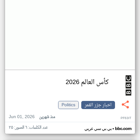
كأس العالم 2026
اخبار جزر القمر
Politics
Jun 01, 2026
منذ شهرين
PF63IT
عدد الكلمات: ٦ الصور: ٢٥
•
bbc.com
بي بي سي عربي