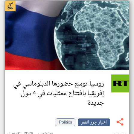
روسيا توسع حضورها الدبلوماسي في
إفريقيا بافتتاح ممثليات في 4 دول
جديدة
اخبار جزر القمر
Politics
Jun 01, 2026