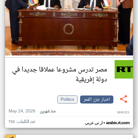
مصر تدرس مشروعا عملاقا جديدا في
دولة إفريقية
اخبار جزر القمر
Politics
May 24, 2026
منذ شهرين
NH91ES
عدد الكلمات: ٢٥٤
•
arabic.rt.com
ار تي عربي