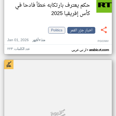
حكم يعترف بارتكابه خطأ فادحا في
كأس إفريقيا 2025
اخبار جزر القمر
Politics
Jan 01, 2026
منذ ٧ أشهر
PG03WV
عدد الكلمات: ٢٢٣
•
arabic.rt.com
ار تي عربي