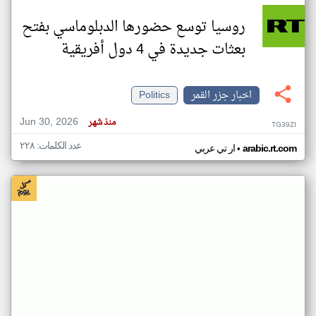
روسيا توسع حضورها الدبلوماسي بفتح
بعثات جديدة في 4 دول أفريقية
اخبار جزر القمر
Politics
Jun 30, 2026
منذ شهر
TG39ZI
عدد الكلمات: ٢٢٨
•
arabic.rt.com
ار تي عربي