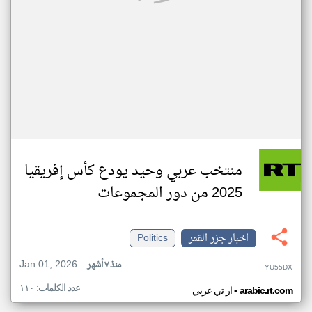
منتخب عربي وحيد يودع كأس إفريقيا
2025 من دور المجموعات
اخبار جزر القمر
Politics
Jan 01, 2026
منذ ٧ أشهر
YU55DX
عدد الكلمات: ١١٠
•
arabic.rt.com
ار تي عربي