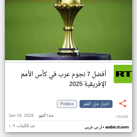
أفضل 7 نجوم عرب في كأس الأمم
الإفريقية 2025
اخبار جزر القمر
Politics
Jan 16, 2026
منذ ٦ أشهر
YD16SE
عدد الكلمات: ١٠٩
•
arabic.rt.com
ار تي عربي