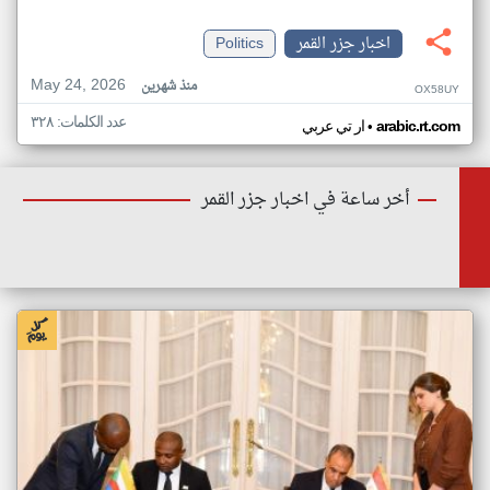
اخبار جزر القمر
Politics
May 24, 2026
منذ شهرين
OX58UY
عدد الكلمات: ٣٢٨
•
arabic.rt.com
ار تي عربي
أخر ساعة في اخبار جزر القمر