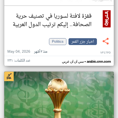
قفزة لافتة لسوريا في تصنيف حرية
الصحافة.. إليكم ترتيب الدول العربية
اخبار جزر القمر
Politics
May 04, 2026
منذ ٣ أشهر
VF17PD
عدد الكلمات: ٢٣١
•
arabic.cnn.com
سي ان ان عربي