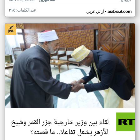
منذ شهرين
TN75KY
عدد الكلمات: ٢١٥
•
arabic.rt.com
ار تي عربي
لقاء بين وزير خارجية جزر القمر وشيخ
الأزهر يشعل تفاعلا.. ما قصته؟