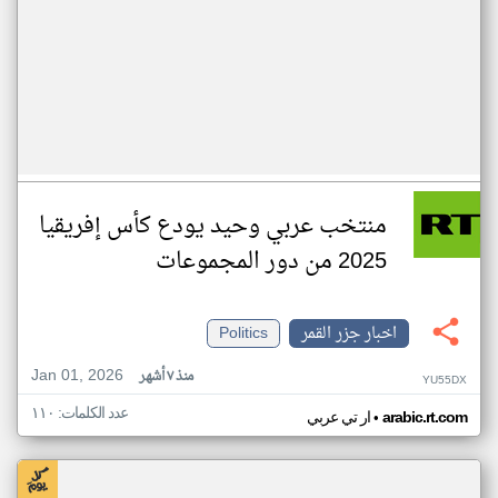
منتخب عربي وحيد يودع كأس إفريقيا
2025 من دور المجموعات
اخبار جزر القمر
Politics
Jan 01, 2026
منذ ٧ أشهر
YU55DX
عدد الكلمات: ١١٠
•
arabic.rt.com
ار تي عربي