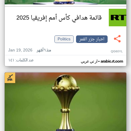
قائمة هدافي كأس أمم إفريقيا 2025
اخبار جزر القمر
Politics
Jan 19, 2026
منذ ٦ أشهر
QG60YL
عدد الكلمات: ١٤١
•
arabic.rt.com
ار تي عربي