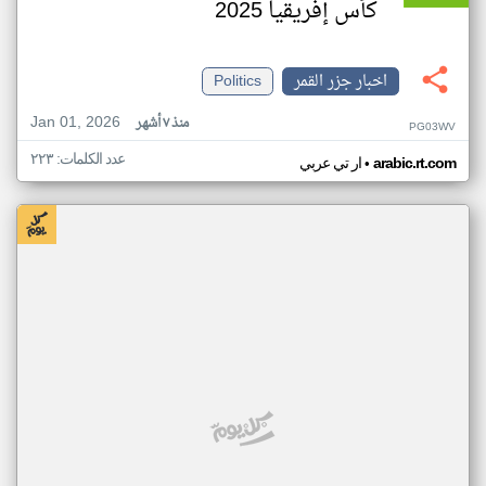
كأس إفريقيا 2025
اخبار جزر القمر
Politics
Jan 01, 2026
منذ ٧ أشهر
PG03WV
عدد الكلمات: ٢٢٣
•
arabic.rt.com
ار تي عربي