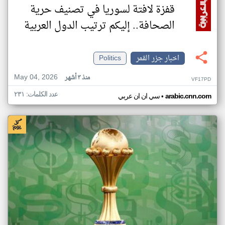
قفزة لافتة لسوريا في تصنيف حرية
الصحافة.. إليكم ترتيب الدول العربية
اخبار جزر القمر
Politics
May 04, 2026
منذ ٣ أشهر
VF17PD
عدد الكلمات: ٢٣١
•
arabic.cnn.com
سي ان ان عربي