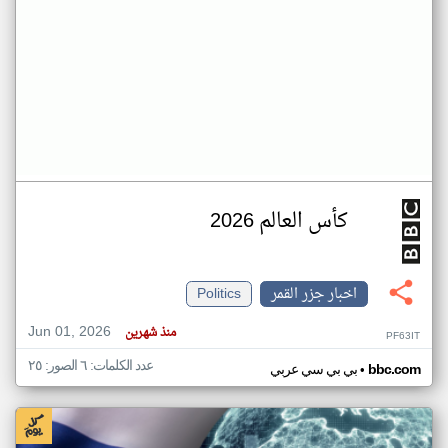
كأس العالم 2026
اخبار جزر القمر
Politics
Jun 01, 2026
منذ شهرين
PF63IT
عدد الكلمات: ٦ الصور: ٢٥
•
bbc.com
بي بي سي عربي