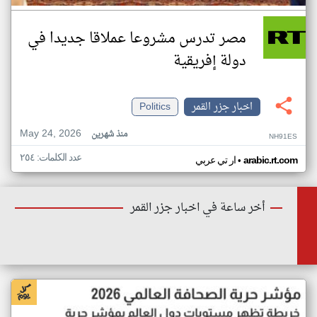
مصر تدرس مشروعا عملاقا جديدا في
دولة إفريقية
اخبار جزر القمر
Politics
May 24, 2026
منذ شهرين
NH91ES
عدد الكلمات: ٢٥٤
•
arabic.rt.com
ار تي عربي
أخر ساعة في اخبار جزر القمر