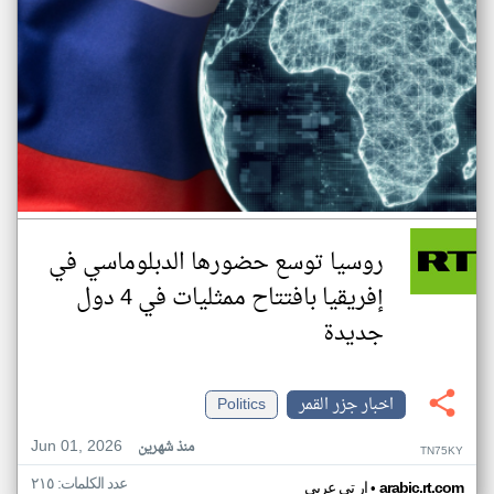
روسيا توسع حضورها الدبلوماسي في
إفريقيا بافتتاح ممثليات في 4 دول
جديدة
اخبار جزر القمر
Politics
Jun 01, 2026
منذ شهرين
TN75KY
عدد الكلمات: ٢١٥
•
arabic.rt.com
ار تي عربي