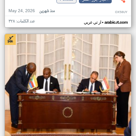
May 24, 2026
منذ شهرين
OX58UY
عدد الكلمات: ٣٢٨
•
arabic.rt.com
ار تي عربي