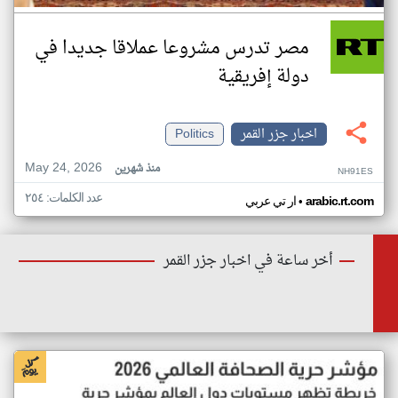
مصر تدرس مشروعا عملاقا جديدا في
دولة إفريقية
اخبار جزر القمر
Politics
May 24, 2026
منذ شهرين
NH91ES
عدد الكلمات: ٢٥٤
•
arabic.rt.com
ار تي عربي
أخر ساعة في اخبار جزر القمر