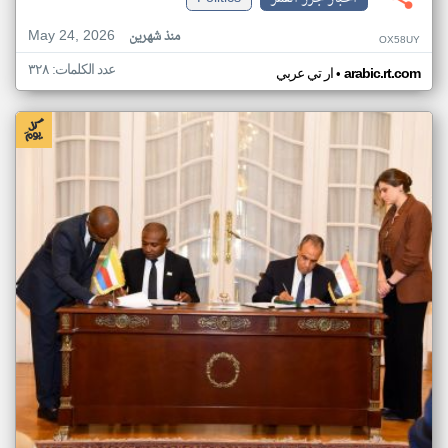
May 24, 2026
منذ شهرين
OX58UY
عدد الكلمات: ٣٢٨
•
arabic.rt.com
ار تي عربي