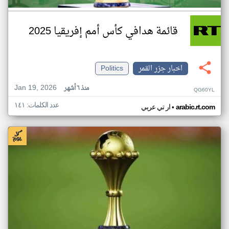
قائمة هدافي كأس أمم إفريقيا 2025
اخبار جزر القمر
Politics
Jan 19, 2026
منذ ٦ أشهر
QG60YL
عدد الكلمات: ١٤١
•
arabic.rt.com
ار تي عربي