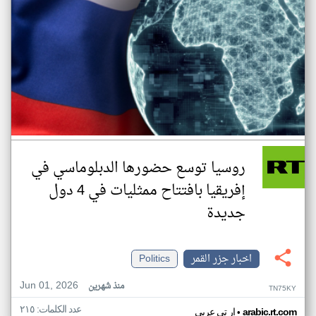
روسيا توسع حضورها الدبلوماسي في
إفريقيا بافتتاح ممثليات في 4 دول
جديدة
اخبار جزر القمر
Politics
Jun 01, 2026
منذ شهرين
TN75KY
عدد الكلمات: ٢١٥
•
arabic.rt.com
ار تي عربي