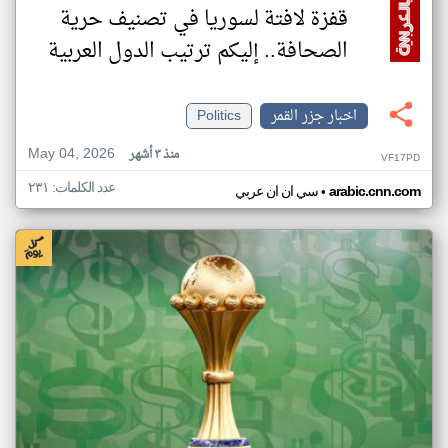
قفزة لافتة لسوريا في تصنيف حرية
الصحافة.. إليكم ترتيب الدول العربية
اخبار جزر القمر
Politics
May 04, 2026
منذ ٣ أشهر
VF17PD
عدد الكلمات: ٢٣١
•
arabic.cnn.com
سي ان ان عربي