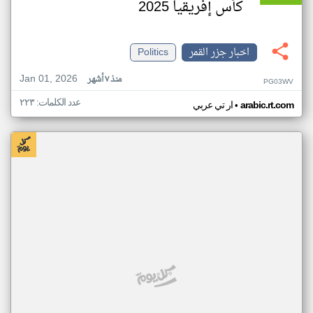
كأس إفريقيا 2025
اخبار جزر القمر
Politics
Jan 01, 2026
منذ ٧ أشهر
PG03WV
عدد الكلمات: ٢٢٣
•
arabic.rt.com
ار تي عربي