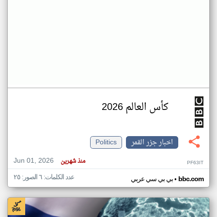
كأس العالم 2026
اخبار جزر القمر
Politics
Jun 01, 2026
منذ شهرين
PF63IT
عدد الكلمات: ٦ الصور: ٢٥
•
bbc.com
بي بي سي عربي