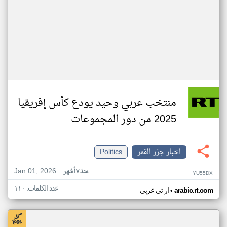
منتخب عربي وحيد يودع كأس إفريقيا
2025 من دور المجموعات
اخبار جزر القمر
Politics
Jan 01, 2026
منذ ٧ أشهر
YU55DX
عدد الكلمات: ١١٠
•
arabic.rt.com
ار تي عربي