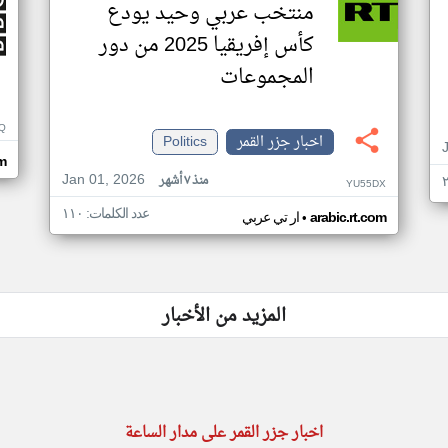
منتخب عربي وحيد يودع
كأس إفريقيا 2025 من دور
المجموعات
Q
اخبار جزر القمر
Politics
m
Jan 01, 2026
منذ ٧ أشهر
YU55DX
عدد الكلمات: ١١٠
•
arabic.rt.com
ار تي عربي
المزيد من الأخبار
اخبار جزر القمر على مدار الساعة