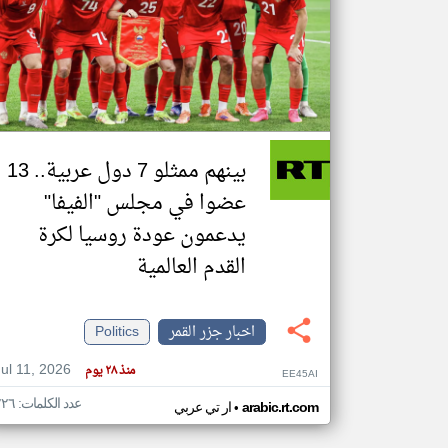
تعبر
المقالات
الموجوده
هنا عن
وجهة
نظر
بينهم ممثلو 7 دول عربية.. 13
كاتبيها.
عضوا في مجلس "الفيفا"
يدعمون عودة روسيا لكرة
القدم العالمية
اخبار جزر القمر
Politics
Jul 11, 2026
منذ ٢٨ يوم
EE45AI
عدد الكلمات: ٢٢٦
•
arabic.rt.com
ار تي عربي