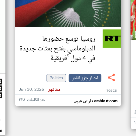
روسيا توسع حضورها
الدبلوماسي بفتح بعثات جديدة
في 4 دول أفريقية
اخبار جزر القمر
Politics
Jun 30, 2026
منذ شهر
TG39ZI
عدد الكلمات: ٢٢٨
•
arabic.rt.com
ار تي عربي
IT
m