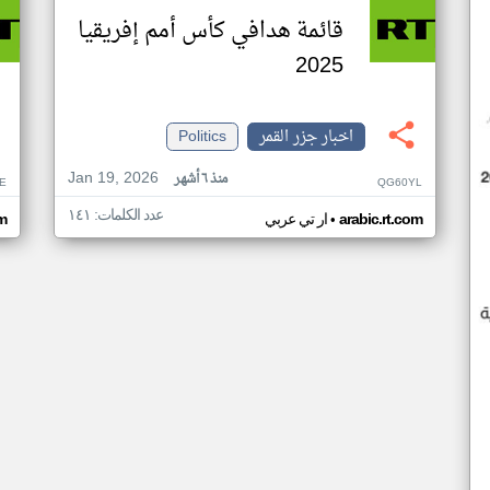
قائمة هدافي كأس أمم إفريقيا
2025
اخبار جزر القمر
Politics
Jan 19, 2026
منذ ٦ أشهر
E
QG60YL
عدد الكلمات: ١٤١
•
arabic.rt.com
ار تي عربي
om