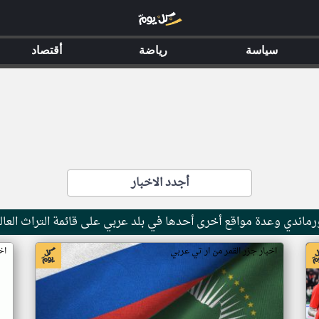
سياسة
رياضة
أقتصاد
أجدد الاخبار
ماندي وعدة مواقع أخرى أحدها في بلد عربي على قائمة التراث العال
اخبار جزر القمر من ار تي عربي
اخ