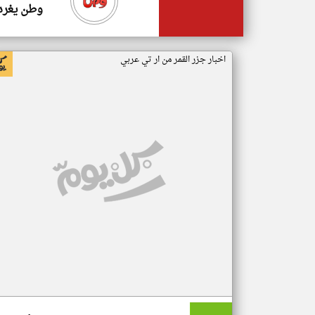
وطن يغرد
اخبار جزر القمر من ار تي عربي