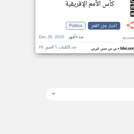
كأس الأمم الإفريقية
اخبار جزر القمر
Politics
Dec 30, 2025
منذ ٧ أشهر
MO29M
عدد الكلمات: ٦ الصور: ٢٥
•
bbc.co
بي بي سي عربي