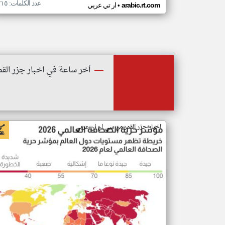
عدد الكلمات: ٢١٥
•
arabic.rt.com
ار تي عربي
أخر ساعة في اخبار جزر القم
اخبار جزر القمر من سي ان ان عربي