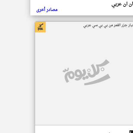
ن ان عربي
مصادر أخرى
بار جزر القمر من بي بي سي عربي