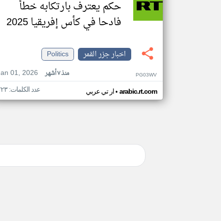
حكم يعترف بارتكابه خطأ
فادحا في كأس إفريقيا 2025
اخبار جزر القمر
Politics
Jan 01, 2026
منذ ٧ أشهر
PG03WV
عدد الكلمات: ٢٢٣
•
arabic.rt.com
ار تي عربي