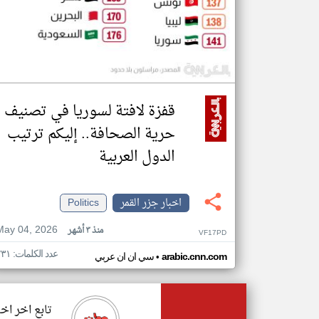
قفزة لافتة لسوريا في تصنيف
حرية الصحافة.. إليكم ترتيب
الدول العربية
اخبار جزر القمر
Politics
May 04, 2026
منذ ٣ أشهر
VF17PD
عدد الكلمات: ٢٣١
•
arabic.cnn.com
سي ان ان عربي
تابع اخر اخب