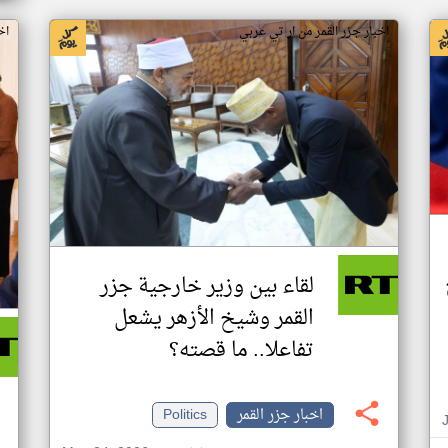
اخبار جزر القمر من ار تي عربي
اخ
لقاء بين وزير خارجية جزر
القمر وشيخ الأزهر يشعل
تفاعلا.. ما قصته؟
اخبار جزر القمر
Politics