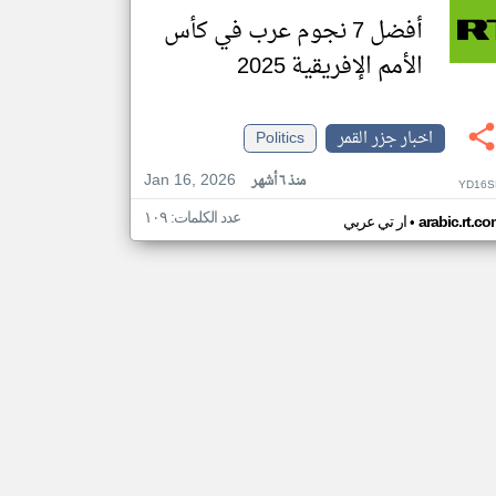
أفضل 7 نجوم عرب في كأس
الأمم الإفريقية 2025
اخبار جزر القمر
Politics
Jan 16, 2026
منذ ٦ أشهر
YD16S
عدد الكلمات: ١٠٩
•
arabic.rt.c
ار تي عربي