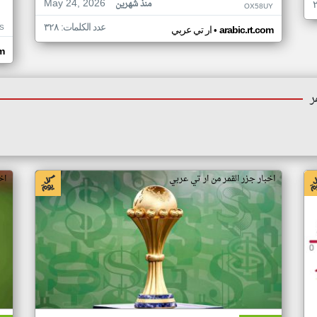
May 24, 2026
منذ شهرين
OX58UY
عدد الكلمات: ٣٢٨
S
•
arabic.rt.com
ار تي عربي
om
ر
اخبار جزر القمر من ار تي عربي
اخ