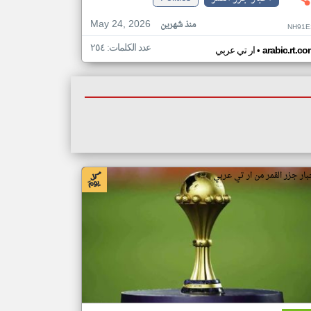
May 24, 2026
منذ شهرين
NH91E
عدد الكلمات: ٢٥٤
•
arabic.rt.c
ار تي عربي
بار جزر القمر من ار تي عربي