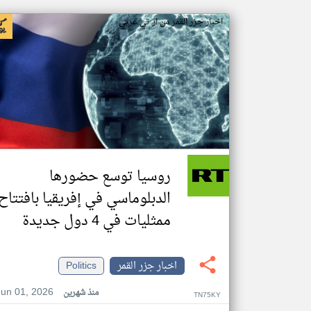
اخبار جزر القمر من ار تي عربي
روسيا توسع حضورها
الدبلوماسي في إفريقيا بافتتاح
ممثليات في 4 دول جديدة
اخبار جزر القمر
Politics
Jun 01, 2026
منذ شهرين
TN75KY