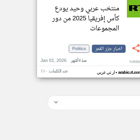
منتخب عربي وحيد يودع
كأس إفريقيا 2025 من دور
المجموعات
اخبار جزر القمر
Politics
Jan 01, 2026
منذ ٧ أشهر
YU55D
عدد الكلمات: ١١٠
•
arabic.rt.c
ار تي عربي