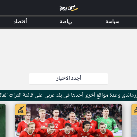
سياسة
رياضة
أقتصاد
أجدد الاخبار
ماندي وعدة مواقع أخرى أحدها في بلد عربي على قائمة التراث العال
اخبار جزر القمر من ار تي عربي
اخ