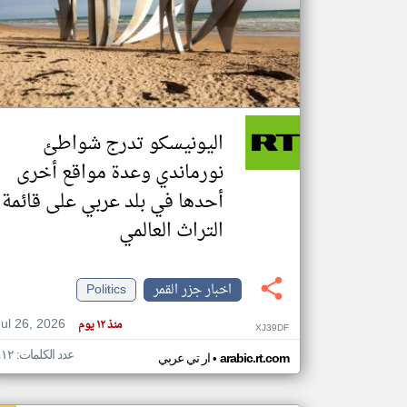
تعبر
المقالات
الموجوده
هنا عن
وجهة
اليونيسكو تدرج شواطئ
نظر
كاتبيها.
نورماندي وعدة مواقع أخرى
أحدها في بلد عربي على قائمة
التراث العالمي
اخبار جزر القمر
Politics
Jul 26, 2026
منذ ١٢ يوم
XJ39DF
عدد الكلمات: ٤١٢
•
arabic.rt.com
ار تي عربي