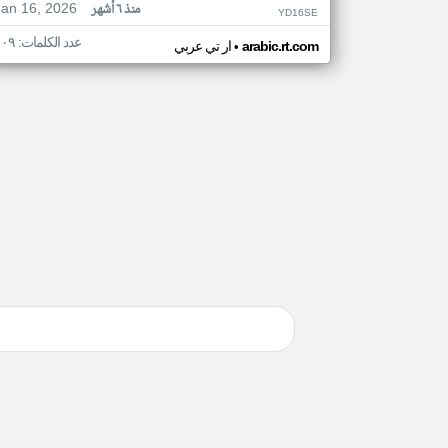
Jan 16, 2026
منذ ٦ أشهر
YD16SE
عدد الكلمات: ١٠٩
•
arabic.rt.com
ار تي عربي