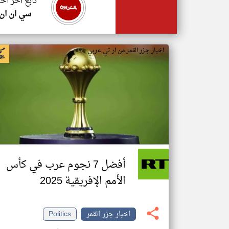
تابع اخر اخب
سي ان ان
اخبار جزر القمر من ار تي عربي
أفضل 7 نجوم عرب في كأس
الأمم الإفريقية 2025
اخبار جزر القمر
Politics