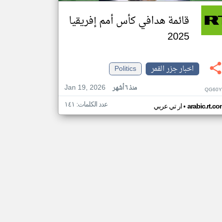
قائمة هدافي كأس أمم إفريقيا
2025
اخبار جزر القمر
Politics
Jan 19, 2026
منذ ٦ أشهر
QG60Y
عدد الكلمات: ١٤١
•
arabic.rt.c
ار تي عربي