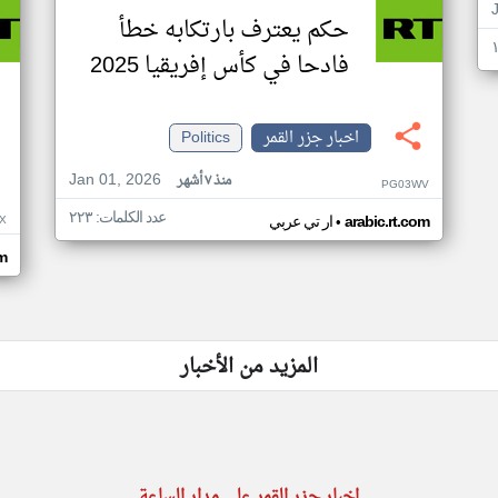
حكم يعترف بارتكابه خطأ
فادحا في كأس إفريقيا 2025
اخبار جزر القمر
Politics
Jan 01, 2026
منذ ٧ أشهر
PG03WV
عدد الكلمات: ٢٢٣
•
X
arabic.rt.com
ار تي عربي
om
المزيد من الأخبار
اخبار جزر القمر على مدار الساعة