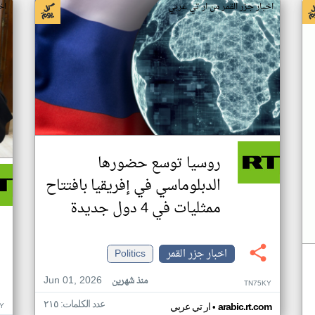
اخبار جزر القمر من ار تي عربي
اخ
روسيا توسع حضورها
الدبلوماسي في إفريقيا بافتتاح
ممثليات في 4 دول جديدة
اخبار جزر القمر
Politics
Jun 01, 2026
منذ شهرين
TN75KY
عدد الكلمات: ٢١٥
•
Y
arabic.rt.com
ار تي عربي