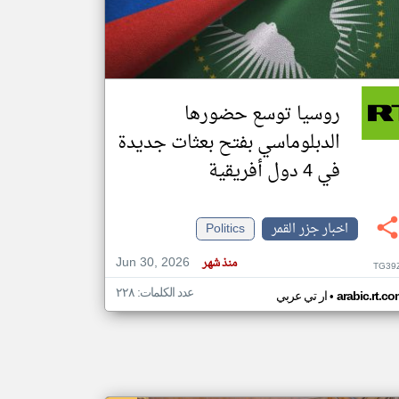
klyoum.com
تغيير الدولة
مصادر الأخبار من جزر القمر
روسيا توسع حضورها
اخبار جزر القمر على مدار الساعة
الدبلوماسي بفتح بعثات جديدة
أهم اخبار جزر القمر العاجلة والمباشرة
في 4 دول أفريقية
اخبار جزر القمر
Politics
Jun 30, 2026
منذ شهر
TG39
عدد الكلمات: ٢٢٨
•
arabic.rt.c
ار تي عربي