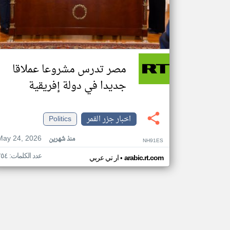
مصر تدرس مشروعا عملاقا
جديدا في دولة إفريقية
اخبار جزر القمر
Politics
May 24, 2026
منذ شهرين
NH91ES
عدد الكلمات: ٢٥٤
•
arabic.rt.com
ار تي عربي