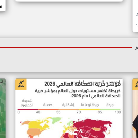
om
ر
اخبار جزر القمر من سي ان ان عربي
اخ