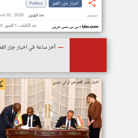
اخبار جزر القمر
Politics
Jun 01, 2026
منذ شهرين
PF63IT
عدد الكلمات: ٦ الصور: ٢٥
•
bbc.com
بي بي سي عربي
أخر ساعة في اخبار جزر القم
اخبار جزر القمر من ار تي عربي