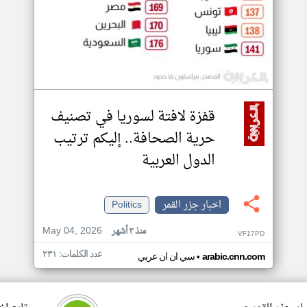
قفزة لافتة لسوريا في تصنيف
حرية الصحافة.. إليكم ترتيب
الدول العربية
اخبار جزر القمر
Politics
May 04, 2026
منذ ٣ أشهر
VF17PD
عدد الكلمات: ٢٣١
•
arabic.cnn.com
سي ان ان عربي