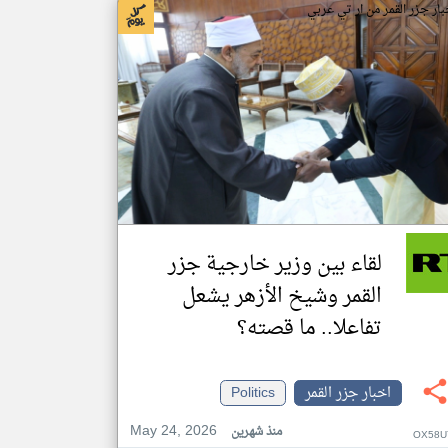
بار جزر القمر من ار تي عربي
لقاء بين وزير خارجية جزر
القمر وشيخ الأزهر يشعل
تفاعلا.. ما قصته؟
اخبار جزر القمر
Politics
May 24, 2026
منذ شهرين
OX58U