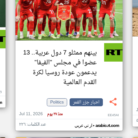
بينهم ممثلو 7 دول عربية.. 13
عضوا في مجلس "الفيفا"
يدعمون عودة روسيا لكرة
القدم العالمية
ZI
اخبار جزر القمر
Politics
om
Jul 11, 2026
منذ ٢٧ يوم
EE45AI
عدد الكلمات: ٢٢٦
•
arabic.rt.com
ار تي عربي