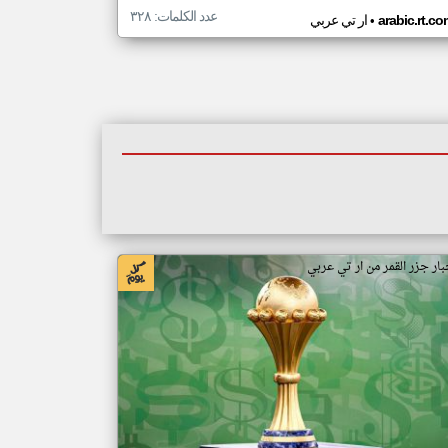
عدد الكلمات: ٣٢٨
•
arabic.rt.c
ار تي عربي
بار جزر القمر من ار تي عربي