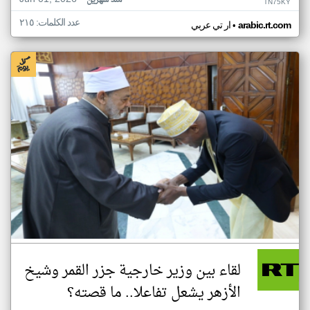
منذ شهرين
TN75KY
عدد الكلمات: ٢١٥
•
arabic.rt.com
ار تي عربي
لقاء بين وزير خارجية جزر القمر وشيخ
الأزهر يشعل تفاعلا.. ما قصته؟