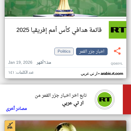
قائمة هدافي كأس أمم إفريقيا 2025
اخبار جزر القمر
Politics
Jan 19, 2026
منذ ٦ أشهر
QG60YL
عدد الكلمات: ١٤١
•
arabic.rt.com
ار تي عربي
تابع اخر اخبار جزر القمر من
ار تي عربي
مصادر أخرى