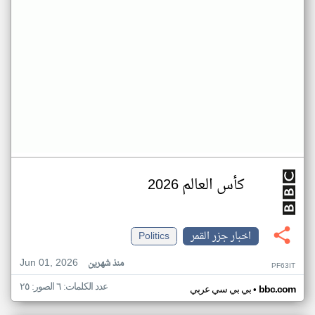
كأس العالم 2026
اخبار جزر القمر
Politics
Jun 01, 2026
منذ شهرين
PF63IT
عدد الكلمات: ٦ الصور: ٢٥
•
bbc.com
بي بي سي عربي