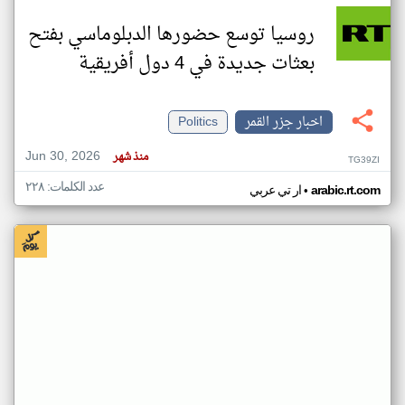
روسيا توسع حضورها الدبلوماسي بفتح
بعثات جديدة في 4 دول أفريقية
اخبار جزر القمر
Politics
Jun 30, 2026
منذ شهر
TG39ZI
عدد الكلمات: ٢٢٨
•
arabic.rt.com
ار تي عربي