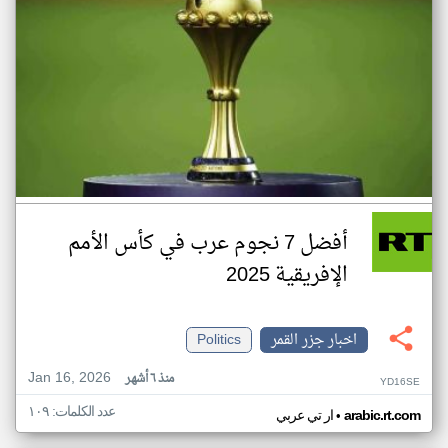
أفضل 7 نجوم عرب في كأس الأمم
الإفريقية 2025
اخبار جزر القمر
Politics
Jan 16, 2026
منذ ٦ أشهر
YD16SE
عدد الكلمات: ١٠٩
•
arabic.rt.com
ار تي عربي