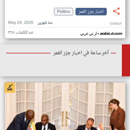
اخبار جزر القمر
Politics
May 24, 2026
منذ شهرين
OX58UY
عدد الكلمات: ٣٢٨
•
arabic.rt.com
ار تي عربي
أخر ساعة في اخبار جزر القمر