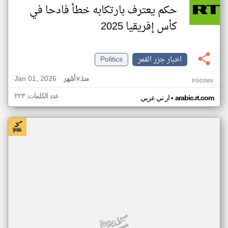
حكم يعترف بارتكابه خطأ فادحا في
كأس إفريقيا 2025
اخبار جزر القمر
Politics
Jan 01, 2026
منذ ٧ أشهر
PG03WV
عدد الكلمات: ٢٢٣
•
arabic.rt.com
ار تي عربي