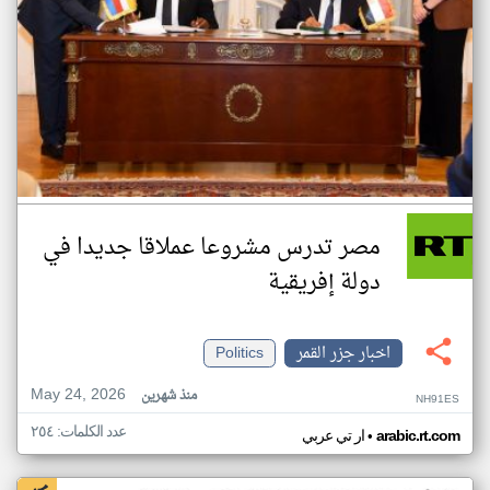
مصر تدرس مشروعا عملاقا جديدا في
دولة إفريقية
اخبار جزر القمر
Politics
May 24, 2026
منذ شهرين
NH91ES
عدد الكلمات: ٢٥٤
•
arabic.rt.com
ار تي عربي