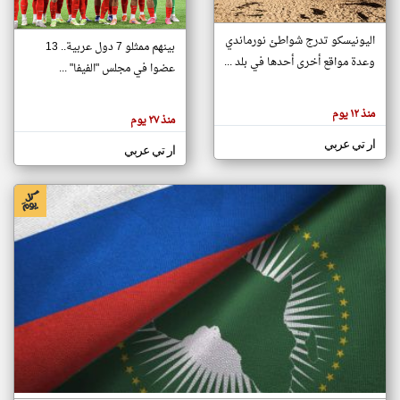
اليونيسكو تدرج شواطئ نورماندي
بينهم ممثلو 7 دول عربية.. 13
klyoum.com
وعدة مواقع أخرى أحدها في بلد ...
تغيير الدولة
عضوا في مجلس "الفيفا" ...
تعبر
مصادر الأخبار من جزر القمر
المقالات
الموجوده
اخبار جزر القمر على مدار الساعة
منذ ١٢ يوم
هنا عن
منذ ٢٧ يوم
وجهة
نظر
أهم اخبار جزر القمر العاجلة والمباشرة
ار تي عربي
كاتبيها.
ار تي عربي