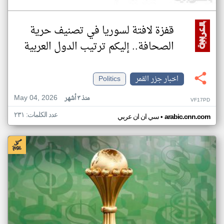
قفزة لافتة لسوريا في تصنيف حرية
الصحافة.. إليكم ترتيب الدول العربية
اخبار جزر القمر
Politics
May 04, 2026
منذ ٣ أشهر
VF17PD
عدد الكلمات: ٢٣١
•
arabic.cnn.com
سي ان ان عربي