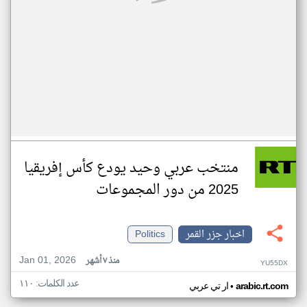
منتخب عربي وحيد يودع كأس إفريقيا
2025 من دور المجموعات
اخبار جزر القمر
Politics
Jan 01, 2026
منذ ٧ أشهر
YU55DX
عدد الكلمات: ١١٠
•
arabic.rt.com
ار تي عربي