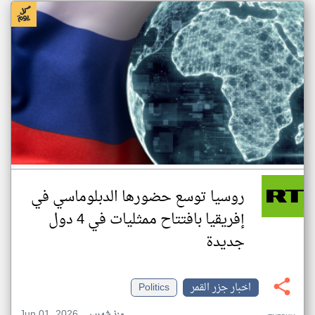
روسيا توسع حضورها الدبلوماسي في
إفريقيا بافتتاح ممثليات في 4 دول
جديدة
اخبار جزر القمر
Politics
Jun 01, 2026