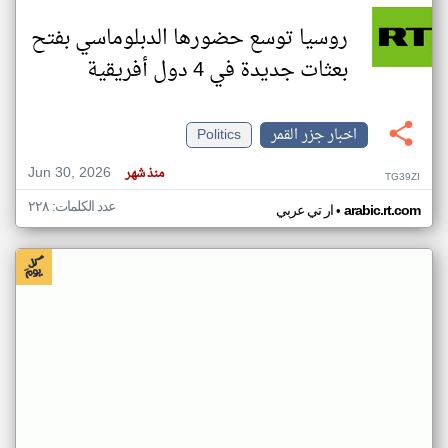
روسيا توسع حضورها الدبلوماسي بفتح
بعثات جديدة في 4 دول أفريقية
اخبار جزر القمر
Politics
Jun 30, 2026
منذ شهر
TG39ZI
عدد الكلمات: ٢٢٨
•
arabic.rt.com
ار تي عربي