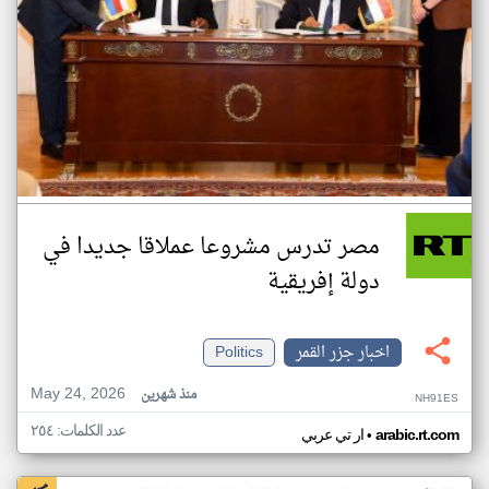
مصر تدرس مشروعا عملاقا جديدا في
دولة إفريقية
اخبار جزر القمر
Politics
May 24, 2026
منذ شهرين
NH91ES
عدد الكلمات: ٢٥٤
•
arabic.rt.com
ار تي عربي