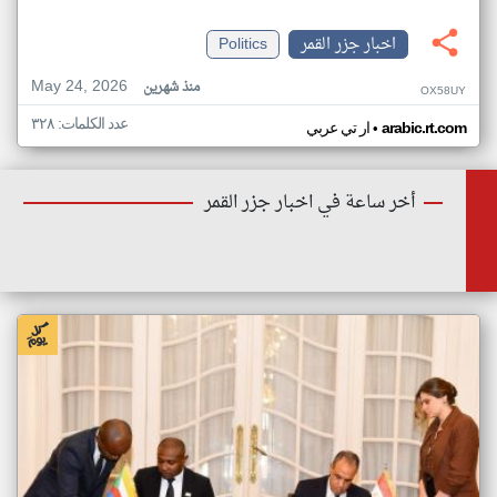
اخبار جزر القمر
Politics
May 24, 2026
منذ شهرين
OX58UY
عدد الكلمات: ٣٢٨
•
arabic.rt.com
ار تي عربي
أخر ساعة في اخبار جزر القمر