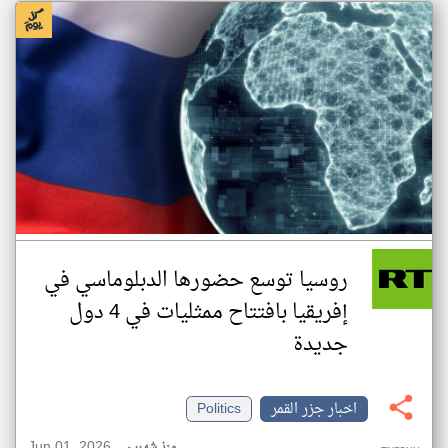
روسيا توسع حضورها الدبلوماسي في
إفريقيا بافتتاح ممثليات في 4 دول
جديدة
اخبار جزر القمر
Politics
Jun 01, 2026