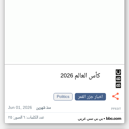
كأس العالم 2026
اخبار جزر القمر
Politics
Jun 01, 2026
منذ شهرين
PF63IT
عدد الكلمات: ٦ الصور: ٢٥
•
bbc.com
بي بي سي عربي