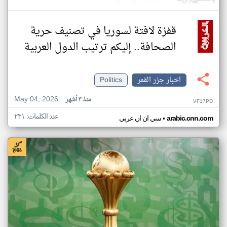
قفزة لافتة لسوريا في تصنيف حرية
الصحافة.. إليكم ترتيب الدول العربية
اخبار جزر القمر
Politics
May 04, 2026
منذ ٣ أشهر
VF17PD
عدد الكلمات: ٢٣١
•
arabic.cnn.com
سي ان ان عربي