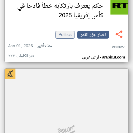
حكم يعترف بارتكابه خطأ فادحا في
كأس إفريقيا 2025
اخبار جزر القمر
Politics
Jan 01, 2026
منذ ٧ أشهر
PG03WV
عدد الكلمات: ٢٢٣
•
arabic.rt.com
ار تي عربي