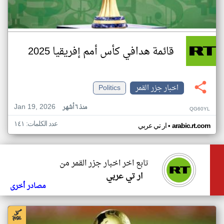
قائمة هدافي كأس أمم إفريقيا 2025
اخبار جزر القمر
Politics
Jan 19, 2026
منذ ٦ أشهر
QG60YL
عدد الكلمات: ١٤١
•
arabic.rt.com
ار تي عربي
تابع اخر اخبار جزر القمر من
ار تي عربي
مصادر أخرى