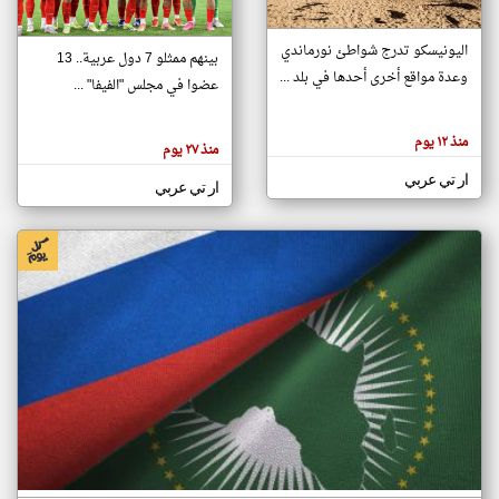
اليونيسكو تدرج شواطئ نورماندي
بينهم ممثلو 7 دول عربية.. 13
klyoum.com
وعدة مواقع أخرى أحدها في بلد ...
تغيير الدولة
عضوا في مجلس "الفيفا" ...
تعبر
مصادر الأخبار من جزر القمر
المقالات
الموجوده
اخبار جزر القمر على مدار الساعة
منذ ١٢ يوم
هنا عن
منذ ٢٧ يوم
وجهة
نظر
أهم اخبار جزر القمر العاجلة والمباشرة
ار تي عربي
كاتبيها.
ار تي عربي