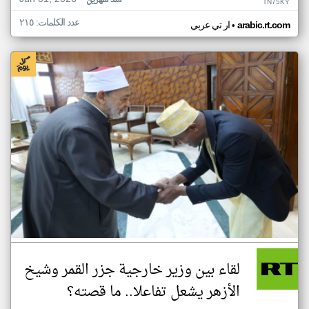
منذ شهرين
TN75KY
عدد الكلمات: ٢١٥
•
arabic.rt.com
ار تي عربي
لقاء بين وزير خارجية جزر القمر وشيخ
الأزهر يشعل تفاعلا.. ما قصته؟