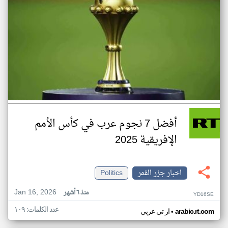
أفضل 7 نجوم عرب في كأس الأمم
الإفريقية 2025
اخبار جزر القمر
Politics
Jan 16, 2026
منذ ٦ أشهر
YD16SE
عدد الكلمات: ١٠٩
•
arabic.rt.com
ار تي عربي