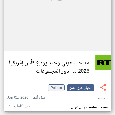
منتخب عربي وحيد يودع كأس إفريقيا
2025 من دور المجموعات
اخبار جزر القمر
Politics
Jan 01, 2026
منذ ٧ أشهر
YU55DX
عدد الكلمات: ١١٠
•
arabic.rt.com
ار تي عربي