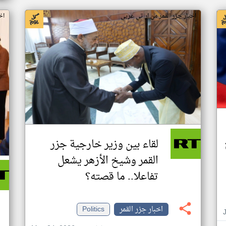
اخبار جزر القمر من ار تي عربي
اخ
لقاء بين وزير خارجية جزر
القمر وشيخ الأزهر يشعل
تفاعلا.. ما قصته؟
اخبار جزر القمر
Politics