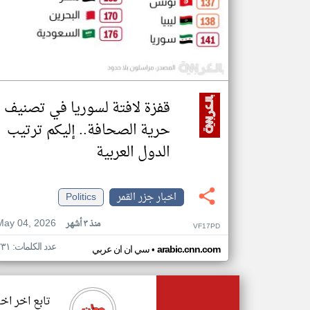
قفزة لافتة لسوريا في تصنيف
حرية الصحافة.. إليكم ترتيب
الدول العربية
اخبار جزر القمر
Politics
May 04, 2026
منذ ٣ أشهر
VF17PD
عدد الكلمات: ٢٣١
•
arabic.cnn.com
سي ان ان عربي
تابع اخر اخب