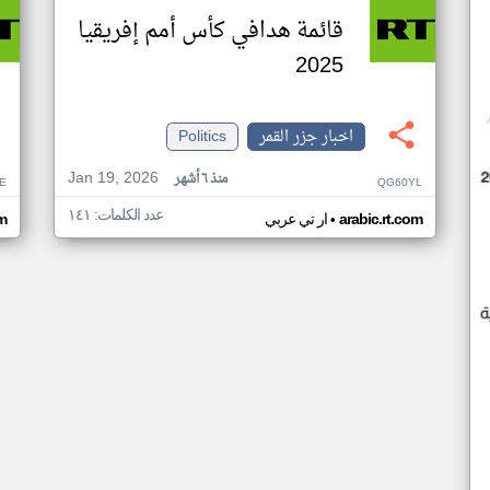
قائمة هدافي كأس أمم إفريقيا
2025
اخبار جزر القمر
Politics
Jan 19, 2026
منذ ٦ أشهر
E
QG60YL
عدد الكلمات: ١٤١
•
arabic.rt.com
ار تي عربي
om