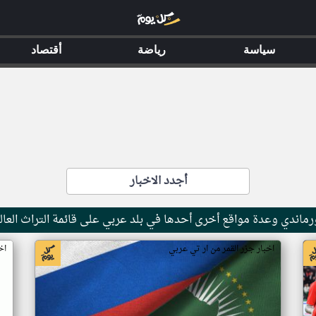
سياسة
رياضة
أقتصاد
أجدد الاخبار
ماندي وعدة مواقع أخرى أحدها في بلد عربي على قائمة التراث العال
اخبار جزر القمر من ار تي عربي
اخ