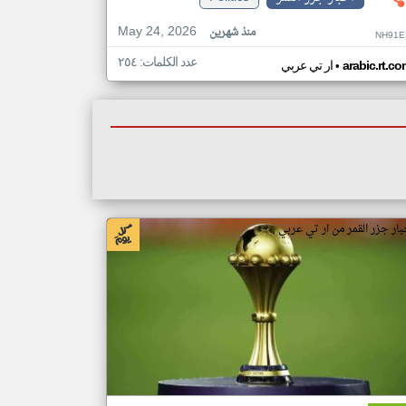
May 24, 2026
منذ شهرين
NH91E
عدد الكلمات: ٢٥٤
•
arabic.rt.c
ار تي عربي
بار جزر القمر من ار تي عربي