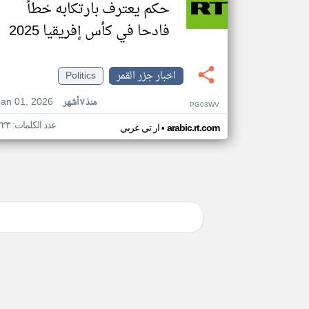
حكم يعترف بارتكابه خطأ
فادحا في كأس إفريقيا 2025
اخبار جزر القمر
Politics
Jan 01, 2026
منذ ٧ أشهر
PG03WV
عدد الكلمات: ٢٢٣
•
arabic.rt.com
ار تي عربي