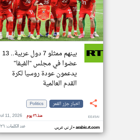
تعبر
المقالات
الموجوده
هنا عن
وجهة
نظر
بينهم ممثلو 7 دول عربية.. 13
كاتبيها.
عضوا في مجلس "الفيفا"
يدعمون عودة روسيا لكرة
القدم العالمية
اخبار جزر القمر
Politics
Jul 11, 2026
منذ ٢٦ يوم
EE45AI
عدد الكلمات: ٢٢٦
•
arabic.rt.com
ار تي عربي