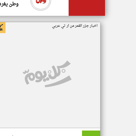
وطن يغرد
اخبار جزر القمر من ار تي عربي