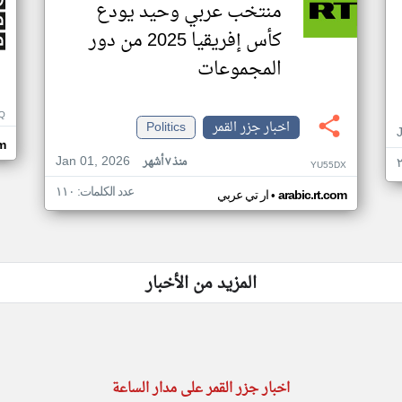
منتخب عربي وحيد يودع
كأس إفريقيا 2025 من دور
المجموعات
Q
اخبار جزر القمر
Politics
m
Jan 01, 2026
منذ ٧ أشهر
YU55DX
عدد الكلمات: ١١٠
•
arabic.rt.com
ار تي عربي
المزيد من الأخبار
اخبار جزر القمر على مدار الساعة