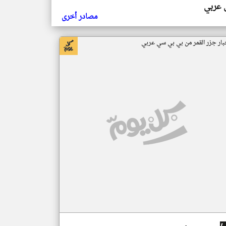
ي عربي
مصادر أخرى
بار جزر القمر من بي بي سي عربي