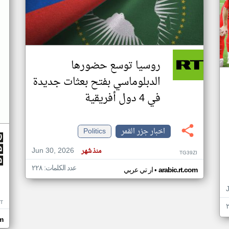
روسيا توسع حضورها
الدبلوماسي بفتح بعثات جديدة
في 4 دول أفريقية
اخبار جزر القمر
Politics
Jun 30, 2026
منذ شهر
TG39ZI
عدد الكلمات: ٢٢٨
•
arabic.rt.com
ار تي عربي
IT
m