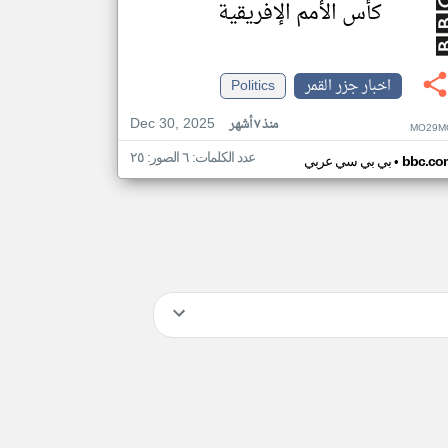
كأس الأمم الإفريقية
اخبار جزر القمر
Politics
Dec 30, 2025
منذ ٧ أشهر
MO29M
عدد الكلمات: ٦ الصور: ٢٥
•
bbc.co
بي بي سي عربي