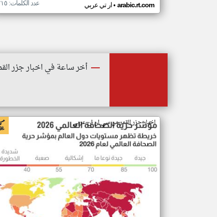
عدد الكلمات: ٢١٥
•
arabic.rt.com
ار تي عربي
أخر ساعة في اخبار جزر القم
اخبار جزر القمر من سي ان ان عربي