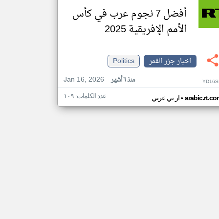
أفضل 7 نجوم عرب في كأس
الأمم الإفريقية 2025
اخبار جزر القمر
Politics
Jan 16, 2026
منذ ٦ أشهر
YD16S
عدد الكلمات: ١٠٩
•
arabic.rt.c
ار تي عربي