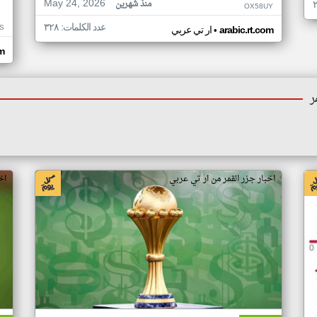
May 24, 2026
منذ شهرين
OX58UY
عدد الكلمات: ٣٢٨
S
•
arabic.rt.com
ار تي عربي
om
ر
اخبار جزر القمر من ار تي عربي
اخ