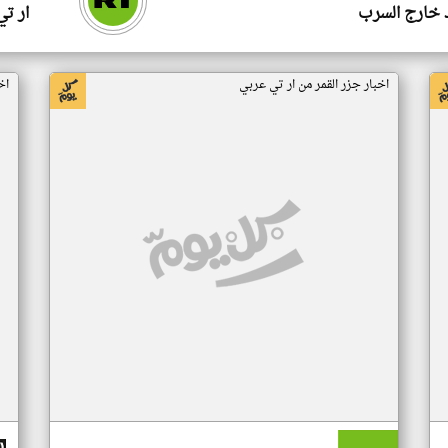
 خارج السرب
ار ت
اخبار جزر القمر من ار تي عربي
اخ