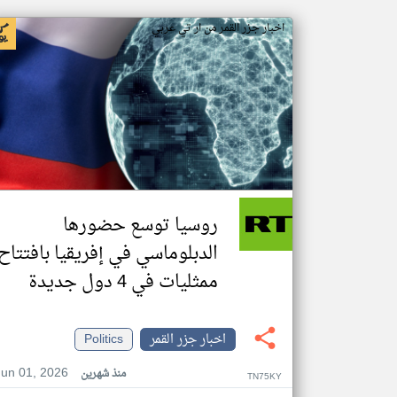
اخبار جزر القمر من ار تي عربي
روسيا توسع حضورها
الدبلوماسي في إفريقيا بافتتاح
ممثليات في 4 دول جديدة
اخبار جزر القمر
Politics
Jun 01, 2026
منذ شهرين
TN75KY