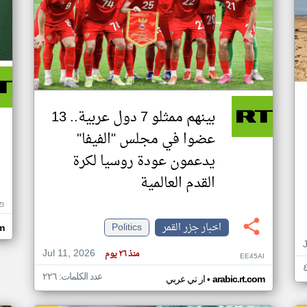
بينهم ممثلو 7 دول عربية.. 13
عضوا في مجلس "الفيفا"
يدعمون عودة روسيا لكرة
القدم العالمية
ZI
اخبار جزر القمر
Politics
om
Jul 11, 2026
منذ ٢٦ يوم
EE45AI
عدد الكلمات: ٢٢٦
•
arabic.rt.com
ار تي عربي