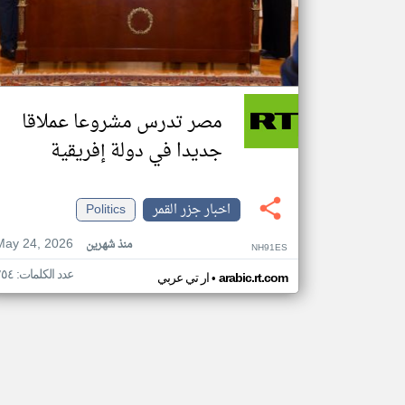
مصر تدرس مشروعا عملاقا
جديدا في دولة إفريقية
اخبار جزر القمر
Politics
May 24, 2026
منذ شهرين
NH91ES
عدد الكلمات: ٢٥٤
•
arabic.rt.com
ار تي عربي