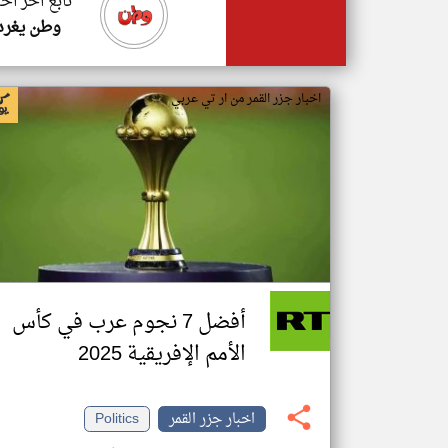
تابع اخر اخب
وطن يغرد
اخبار جزر القمر من ار تي عربي
أفضل 7 نجوم عرب في كأس
الأمم الإفريقية 2025
اخبار جزر القمر
Politics