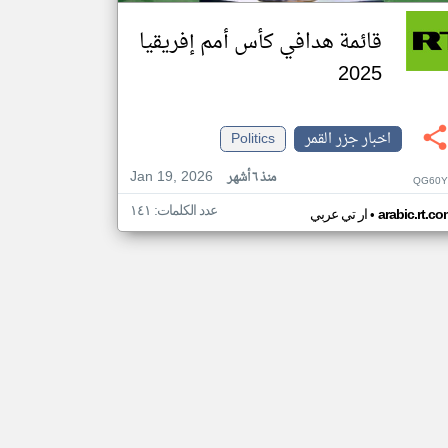
قائمة هدافي كأس أمم إفريقيا
2025
اخبار جزر القمر
Politics
Jan 19, 2026
منذ ٦ أشهر
QG60Y
عدد الكلمات: ١٤١
•
arabic.rt.c
ار تي عربي