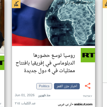
اخبار جزر القمر من ار تي عربي
اخ
روسيا توسع حضورها
الدبلوماسي في إفريقيا بافتتاح
ممثليات في 4 دول جديدة
اخبار جزر القمر
Politics
Jun 01, 2026
منذ شهرين
TN75KY
عدد الكلمات: ٢١٥
•
Y
arabic.rt.com
ار تي عربي