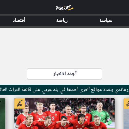
سياسة
رياضة
أقتصاد
أجدد الاخبار
ماندي وعدة مواقع أخرى أحدها في بلد عربي على قائمة التراث العال
اخبار جزر القمر من ار تي عربي
اخ