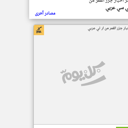
ر اخبار جزر القمر من
ي سي عربي
مصادر أخرى
بار جزر القمر من ار تي عربي