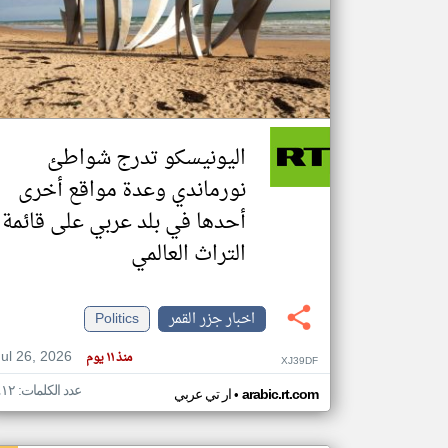
تعبر
المقالات
الموجوده
هنا عن
وجهة
اليونيسكو تدرج شواطئ
نظر
كاتبيها.
نورماندي وعدة مواقع أخرى
أحدها في بلد عربي على قائمة
التراث العالمي
اخبار جزر القمر
Politics
Jul 26, 2026
منذ ١١ يوم
XJ39DF
عدد الكلمات: ٤١٢
•
arabic.rt.com
ار تي عربي