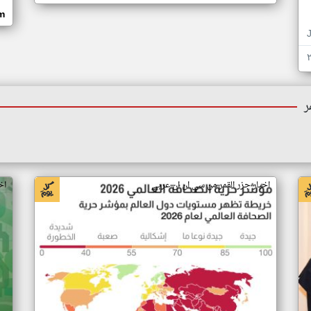
om
ر
اخبار جزر القمر من سي ان ان عربي
اخ