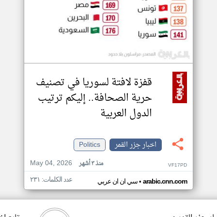
قفزة لافتة لسوريا في تصنيف
حرية الصحافة.. إليكم ترتيب
الدول العربية
اخبار جزر القمر
Politics
May 04, 2026
منذ ٣ أشهر
VF17PD
عدد الكلمات: ٢٣١
•
arabic.cnn.com
سي ان ان عربي