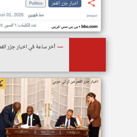
اخبار جزر القمر
Politics
Jun 01, 2026
منذ شهرين
PF63IT
عدد الكلمات: ٦ الصور: ٢٥
•
bbc.com
بي بي سي عربي
أخر ساعة في اخبار جزر القم
اخبار جزر القمر من ار تي عربي