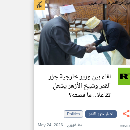
بار جزر القمر من ار تي عربي
لقاء بين وزير خارجية جزر
القمر وشيخ الأزهر يشعل
تفاعلا.. ما قصته؟
اخبار جزر القمر
Politics
May 24, 2026
منذ شهرين
OX58U