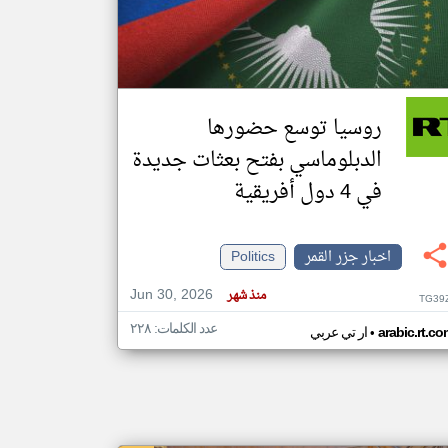
klyoum.com
تغيير الدولة
مصادر الأخبار من جزر القمر
روسيا توسع حضورها
اخبار جزر القمر على مدار الساعة
الدبلوماسي بفتح بعثات جديدة
أهم اخبار جزر القمر العاجلة والمباشرة
في 4 دول أفريقية
اخبار جزر القمر
Politics
Jun 30, 2026
منذ شهر
TG39
عدد الكلمات: ٢٢٨
•
arabic.rt.c
ار تي عربي