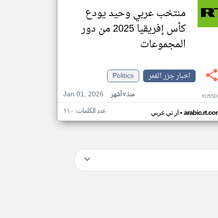
منتخب عربي وحيد يودع
كأس إفريقيا 2025 من دور
المجموعات
اخبار جزر القمر
Politics
Jan 01, 2026
منذ ٧ أشهر
YU55D
عدد الكلمات: ١١٠
•
arabic.rt.c
ار تي عربي