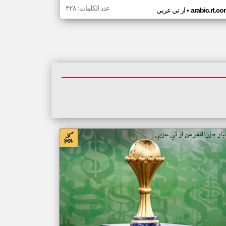
عدد الكلمات: ٣٢٨
•
arabic.rt.c
ار تي عربي
بار جزر القمر من ار تي عربي