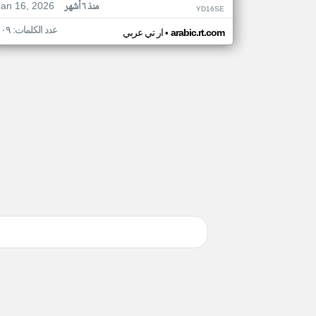
Jan 16, 2026
منذ ٦ أشهر
YD16SE
عدد الكلمات: ١٠٩
•
arabic.rt.com
ار تي عربي