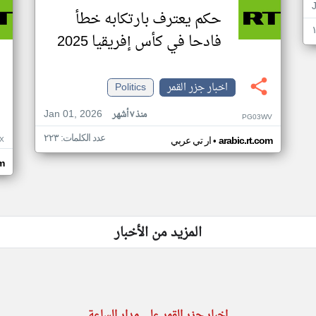
حكم يعترف بارتكابه خطأ
فادحا في كأس إفريقيا 2025
اخبار جزر القمر
Politics
Jan 01, 2026
منذ ٧ أشهر
PG03WV
عدد الكلمات: ٢٢٣
•
X
arabic.rt.com
ار تي عربي
om
المزيد من الأخبار
اخبار جزر القمر على مدار الساعة