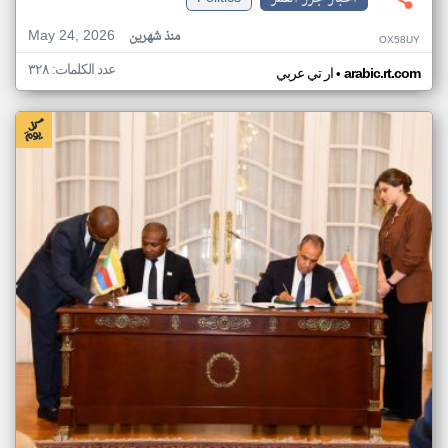
May 24, 2026
منذ شهرين
OX58UY
عدد الكلمات: ٣٢٨
•
arabic.rt.com
ار تي عربي