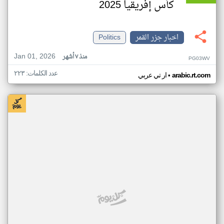
كأس إفريقيا 2025
اخبار جزر القمر
Politics
Jan 01, 2026
منذ ٧ أشهر
PG03WV
عدد الكلمات: ٢٢٣
•
arabic.rt.com
ار تي عربي