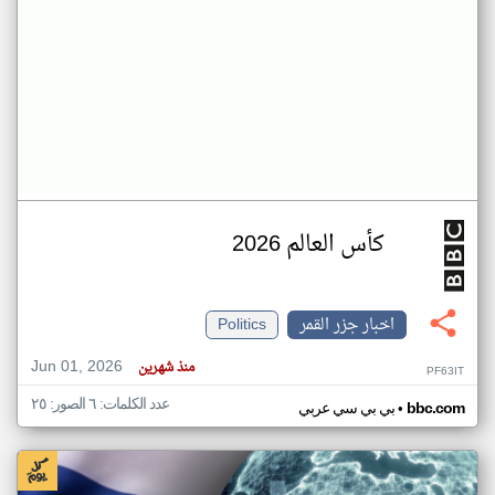
كأس العالم 2026
اخبار جزر القمر
Politics
Jun 01, 2026
منذ شهرين
PF63IT
عدد الكلمات: ٦ الصور: ٢٥
•
bbc.com
بي بي سي عربي