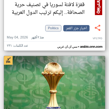
قفزة لافتة لسوريا في تصنيف حرية
الصحافة.. إليكم ترتيب الدول العربية
اخبار جزر القمر
Politics
May 04, 2026
منذ ٣ أشهر
VF17PD
عدد الكلمات: ٢٣١
•
arabic.cnn.com
سي ان ان عربي