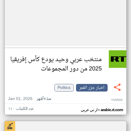
منتخب عربي وحيد يودع كأس إفريقيا
2025 من دور المجموعات
اخبار جزر القمر
Politics
Jan 01, 2026
منذ ٧ أشهر
YU55DX
عدد الكلمات: ١١٠
•
arabic.rt.com
ار تي عربي