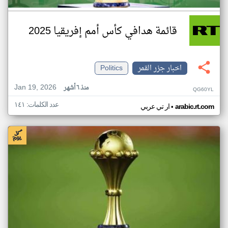
قائمة هدافي كأس أمم إفريقيا 2025
اخبار جزر القمر
Politics
Jan 19, 2026
منذ ٦ أشهر
QG60YL
عدد الكلمات: ١٤١
•
arabic.rt.com
ار تي عربي