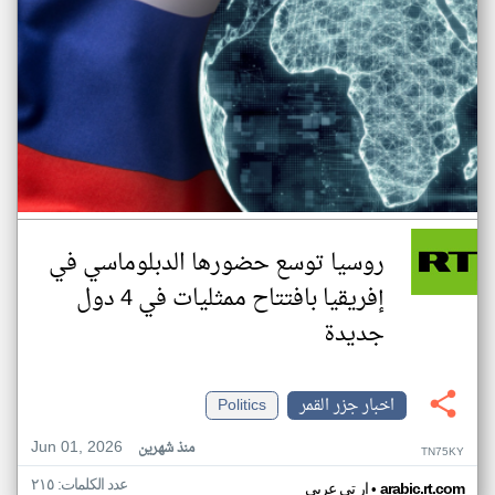
روسيا توسع حضورها الدبلوماسي في
إفريقيا بافتتاح ممثليات في 4 دول
جديدة
اخبار جزر القمر
Politics
Jun 01, 2026
منذ شهرين
TN75KY
عدد الكلمات: ٢١٥
•
arabic.rt.com
ار تي عربي