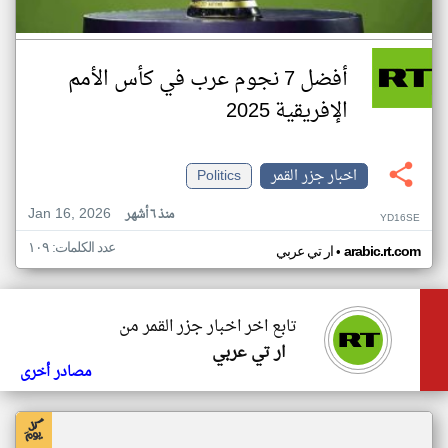
أفضل 7 نجوم عرب في كأس الأمم
الإفريقية 2025
اخبار جزر القمر
Politics
Jan 16, 2026
منذ ٦ أشهر
YD16SE
عدد الكلمات: ١٠٩
•
arabic.rt.com
ار تي عربي
تابع اخر اخبار جزر القمر من
ار تي عربي
مصادر أخرى