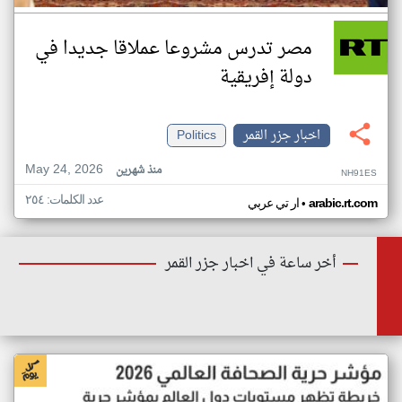
مصر تدرس مشروعا عملاقا جديدا في
دولة إفريقية
اخبار جزر القمر
Politics
May 24, 2026
منذ شهرين
NH91ES
عدد الكلمات: ٢٥٤
•
arabic.rt.com
ار تي عربي
أخر ساعة في اخبار جزر القمر