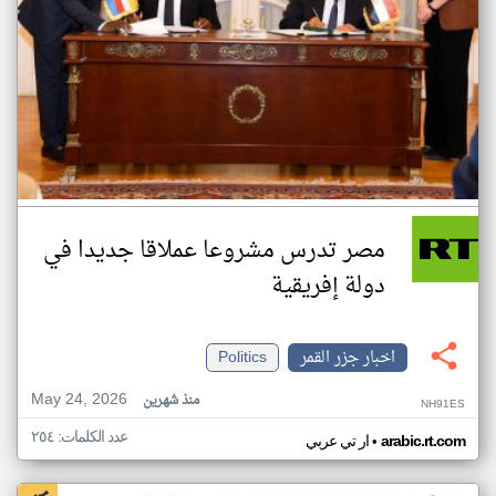
مصر تدرس مشروعا عملاقا جديدا في
دولة إفريقية
اخبار جزر القمر
Politics
May 24, 2026
منذ شهرين
NH91ES
عدد الكلمات: ٢٥٤
•
arabic.rt.com
ار تي عربي