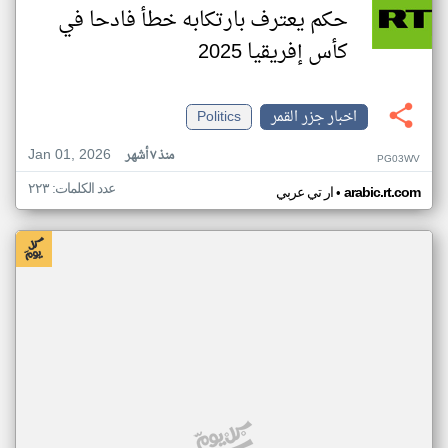
حكم يعترف بارتكابه خطأ فادحا في
كأس إفريقيا 2025
اخبار جزر القمر
Politics
Jan 01, 2026
منذ ٧ أشهر
PG03WV
عدد الكلمات: ٢٢٣
•
arabic.rt.com
ار تي عربي