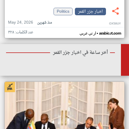
اخبار جزر القمر
Politics
May 24, 2026
منذ شهرين
OX58UY
عدد الكلمات: ٣٢٨
•
arabic.rt.com
ار تي عربي
أخر ساعة في اخبار جزر القمر