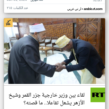
منذ شهرين
TN75KY
عدد الكلمات: ٢١٥
•
arabic.rt.com
ار تي عربي
لقاء بين وزير خارجية جزر القمر وشيخ
الأزهر يشعل تفاعلا.. ما قصته؟