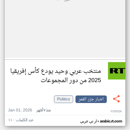
منتخب عربي وحيد يودع كأس إفريقيا
2025 من دور المجموعات
اخبار جزر القمر
Politics
Jan 01, 2026
منذ ٧ أشهر
YU55DX
عدد الكلمات: ١١٠
•
arabic.rt.com
ار تي عربي