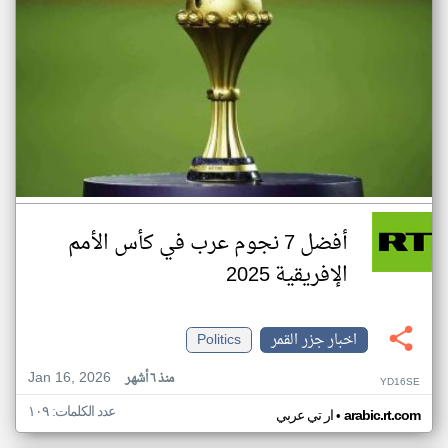
أفضل 7 نجوم عرب في كأس الأمم
الإفريقية 2025
اخبار جزر القمر
Politics
Jan 16, 2026
منذ ٦ أشهر
YD16SE
عدد الكلمات: ١٠٩
•
arabic.rt.com
ار تي عربي