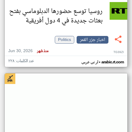
روسيا توسع حضورها الدبلوماسي بفتح
بعثات جديدة في 4 دول أفريقية
اخبار جزر القمر
Politics
Jun 30, 2026
منذ شهر
TG39ZI
عدد الكلمات: ٢٢٨
•
arabic.rt.com
ار تي عربي