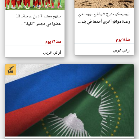
اليونيسكو تدرج شواطئ نورماندي
بينهم ممثلو 7 دول عربية.. 13
klyoum.com
وعدة مواقع أخرى أحدها في بلد ...
تغيير الدولة
عضوا في مجلس "الفيفا" ...
تعبر
مصادر الأخبار من جزر القمر
المقالات
الموجوده
اخبار جزر القمر على مدار الساعة
منذ ١١ يوم
هنا عن
منذ ٢٦ يوم
وجهة
نظر
أهم اخبار جزر القمر العاجلة والمباشرة
ار تي عربي
كاتبيها.
ار تي عربي