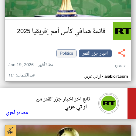
قائمة هدافي كأس أمم إفريقيا 2025
اخبار جزر القمر
Politics
Jan 19, 2026
منذ ٦ أشهر
QG60YL
عدد الكلمات: ١٤١
•
arabic.rt.com
ار تي عربي
تابع اخر اخبار جزر القمر من
ار تي عربي
مصادر أخرى