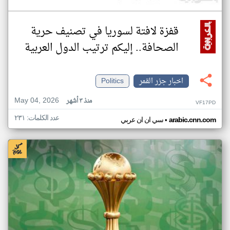
قفزة لافتة لسوريا في تصنيف حرية
الصحافة.. إليكم ترتيب الدول العربية
اخبار جزر القمر
Politics
May 04, 2026
منذ ٣ أشهر
VF17PD
عدد الكلمات: ٢٣١
•
arabic.cnn.com
سي ان ان عربي