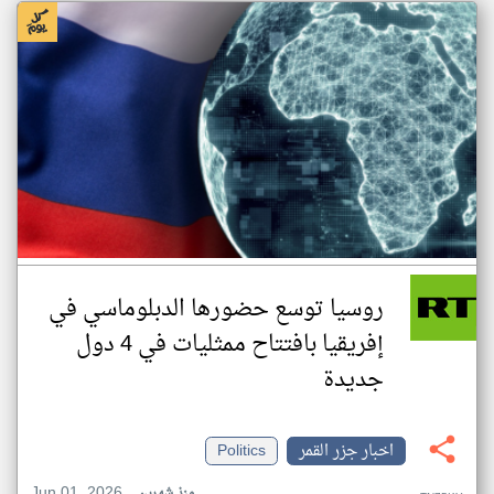
روسيا توسع حضورها الدبلوماسي في
إفريقيا بافتتاح ممثليات في 4 دول
جديدة
اخبار جزر القمر
Politics
Jun 01, 2026