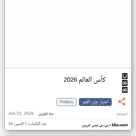
كأس العالم 2026
اخبار جزر القمر
Politics
Jun 01, 2026
منذ شهرين
PF63IT
عدد الكلمات: ٦ الصور: ٢٥
•
bbc.com
بي بي سي عربي