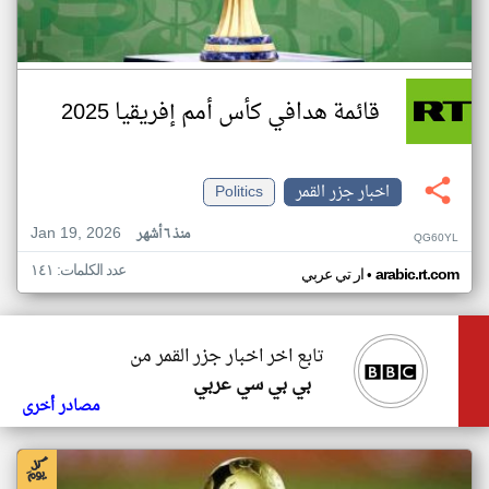
قائمة هدافي كأس أمم إفريقيا 2025
اخبار جزر القمر
Politics
Jan 19, 2026
منذ ٦ أشهر
QG60YL
عدد الكلمات: ١٤١
•
arabic.rt.com
ار تي عربي
تابع اخر اخبار جزر القمر من
بي بي سي عربي
مصادر أخرى