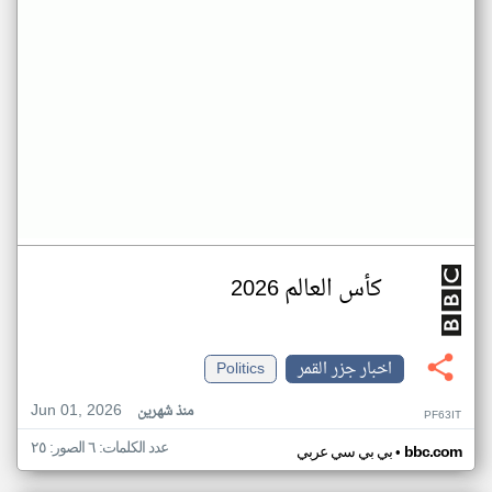
كأس العالم 2026
اخبار جزر القمر
Politics
Jun 01, 2026
منذ شهرين
PF63IT
عدد الكلمات: ٦ الصور: ٢٥
•
bbc.com
بي بي سي عربي