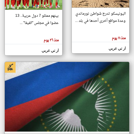
اليونيسكو تدرج شواطئ نورماندي
بينهم ممثلو 7 دول عربية.. 13
klyoum.com
وعدة مواقع أخرى أحدها في بلد ...
تغيير الدولة
عضوا في مجلس "الفيفا" ...
تعبر
مصادر الأخبار من جزر القمر
المقالات
الموجوده
اخبار جزر القمر على مدار الساعة
منذ ١١ يوم
هنا عن
منذ ٢٦ يوم
وجهة
نظر
أهم اخبار جزر القمر العاجلة والمباشرة
ار تي عربي
كاتبيها.
ار تي عربي