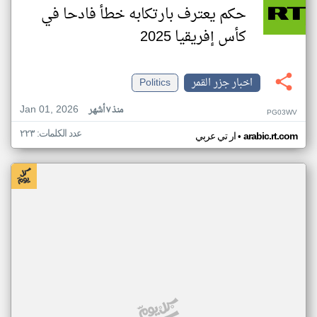
حكم يعترف بارتكابه خطأ فادحا في
كأس إفريقيا 2025
اخبار جزر القمر
Politics
Jan 01, 2026
منذ ٧ أشهر
PG03WV
عدد الكلمات: ٢٢٣
•
arabic.rt.com
ار تي عربي