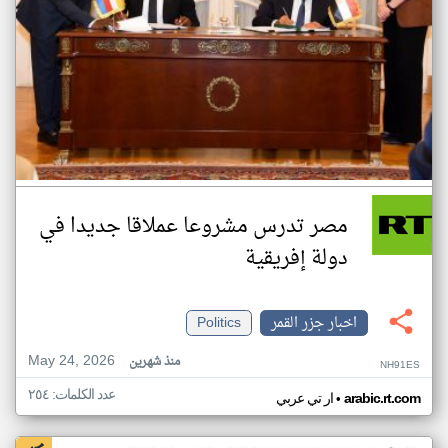
مصر تدرس مشروعا عملاقا جديدا في
دولة إفريقية
اخبار جزر القمر
Politics
May 24, 2026
منذ شهرين
NH91ES
عدد الكلمات: ٢٥٤
•
arabic.rt.com
ار تي عربي