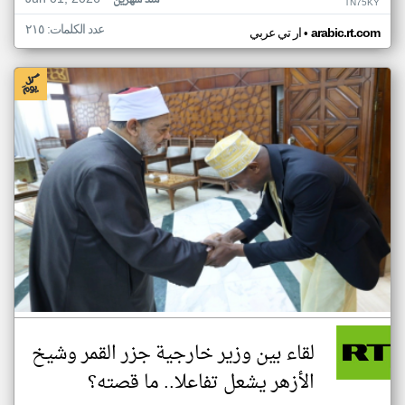
منذ شهرين
TN75KY
عدد الكلمات: ٢١٥
•
arabic.rt.com
ار تي عربي
لقاء بين وزير خارجية جزر القمر وشيخ
الأزهر يشعل تفاعلا.. ما قصته؟