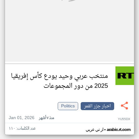
منتخب عربي وحيد يودع كأس إفريقيا
2025 من دور المجموعات
اخبار جزر القمر
Politics
Jan 01, 2026
منذ ٧ أشهر
YU55DX
عدد الكلمات: ١١٠
•
arabic.rt.com
ار تي عربي