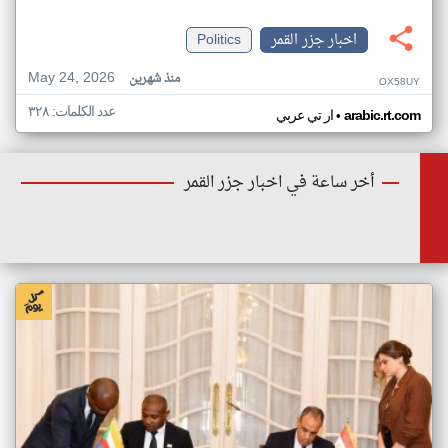
اخبار جزر القمر
Politics
May 24, 2026
منذ شهرين
OX58UY
عدد الكلمات: ٣٢٨
•
arabic.rt.com
ار تي عربي
أخر ساعة في اخبار جزر القمر