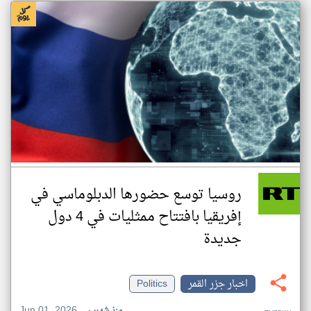
روسيا توسع حضورها الدبلوماسي في
إفريقيا بافتتاح ممثليات في 4 دول
جديدة
اخبار جزر القمر
Politics
Jun 01, 2026