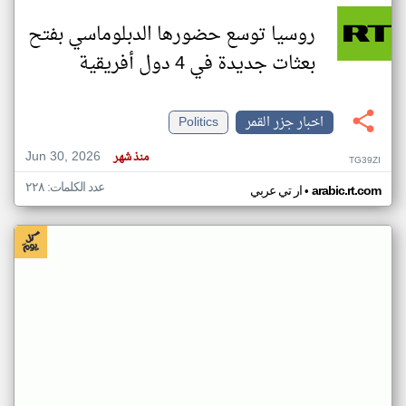
روسيا توسع حضورها الدبلوماسي بفتح
بعثات جديدة في 4 دول أفريقية
اخبار جزر القمر
Politics
Jun 30, 2026
منذ شهر
TG39ZI
عدد الكلمات: ٢٢٨
•
arabic.rt.com
ار تي عربي