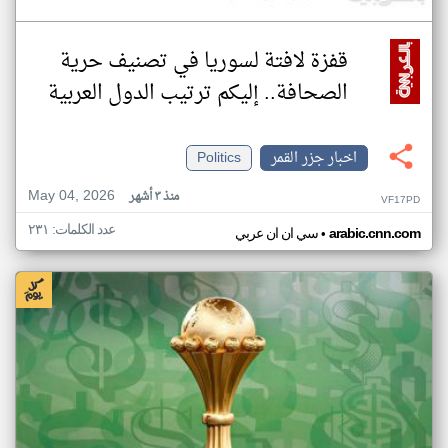
قفزة لافتة لسوريا في تصنيف حرية
الصحافة.. إليكم ترتيب الدول العربية
اخبار جزر القمر
Politics
May 04, 2026
منذ ٣ أشهر
VF17PD
عدد الكلمات: ٢٣١
•
arabic.cnn.com
سي ان ان عربي