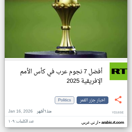
أفضل 7 نجوم عرب في كأس الأمم
الإفريقية 2025
اخبار جزر القمر
Politics
Jan 16, 2026
منذ ٦ أشهر
YD16SE
عدد الكلمات: ١٠٩
•
arabic.rt.com
ار تي عربي