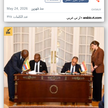
May 24, 2026
منذ شهرين
OX58UY
عدد الكلمات: ٣٢٨
•
arabic.rt.com
ار تي عربي