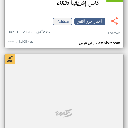
كأس إفريقيا 2025
اخبار جزر القمر
Politics
Jan 01, 2026
منذ ٧ أشهر
PG03WV
عدد الكلمات: ٢٢٣
•
arabic.rt.com
ار تي عربي