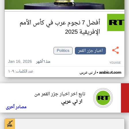
أفضل 7 نجوم عرب في كأس الأمم
الإفريقية 2025
اخبار جزر القمر
Politics
Jan 16, 2026
منذ ٦ أشهر
YD16SE
عدد الكلمات: ١٠٩
•
arabic.rt.com
ار تي عربي
تابع اخر اخبار جزر القمر من
ار تي عربي
مصادر أخرى