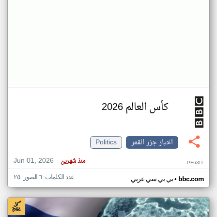
كأس العالم 2026
اخبار جزر القمر
Politics
Jun 01, 2026
منذ شهرين
PF63IT
عدد الكلمات: ٦ الصور: ٢٥
•
bbc.com
بي بي سي عربي