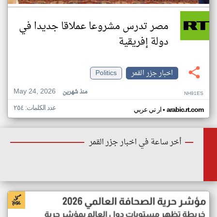
مصر تدرس مشروعا عملاقا جديدا في
دولة إفريقية
اخبار جزر القمر
Politics
May 24, 2026
منذ شهرين
NH91ES
عدد الكلمات: ٢٥٤
•
arabic.rt.com
ار تي عربي
أخر ساعة في اخبار جزر القمر