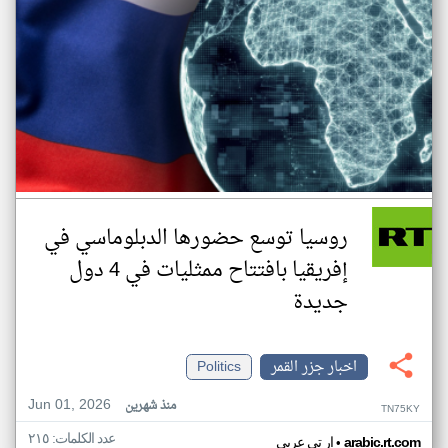
روسيا توسع حضورها الدبلوماسي في
إفريقيا بافتتاح ممثليات في 4 دول
جديدة
اخبار جزر القمر
Politics
Jun 01, 2026
منذ شهرين
TN75KY
عدد الكلمات: ٢١٥
•
arabic.rt.com
ار تي عربي