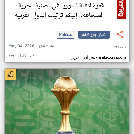
قفزة لافتة لسوريا في تصنيف حرية
الصحافة.. إليكم ترتيب الدول العربية
اخبار جزر القمر
Politics
May 04, 2026
منذ ٣ أشهر
VF17PD
عدد الكلمات: ٢٣١
•
arabic.cnn.com
سي ان ان عربي