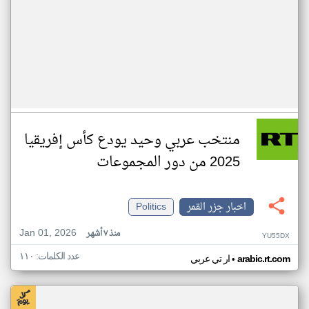
منتخب عربي وحيد يودع كأس إفريقيا
2025 من دور المجموعات
اخبار جزر القمر
Politics
Jan 01, 2026
منذ ٧ أشهر
YU55DX
عدد الكلمات: ١١٠
•
arabic.rt.com
ار تي عربي