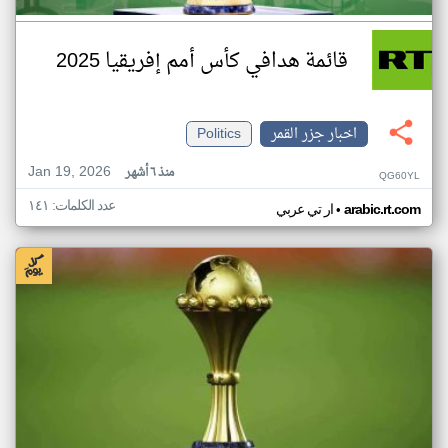
قائمة هدافي كأس أمم إفريقيا 2025
اخبار جزر القمر
Politics
Jan 19, 2026
منذ ٦ أشهر
QG60YL
عدد الكلمات: ١٤١
•
arabic.rt.com
ار تي عربي