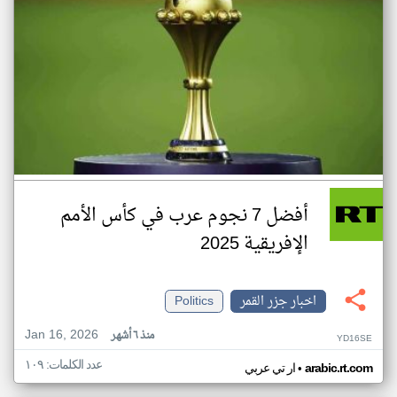
أفضل 7 نجوم عرب في كأس الأمم
الإفريقية 2025
اخبار جزر القمر
Politics
Jan 16, 2026
منذ ٦ أشهر
YD16SE
عدد الكلمات: ١٠٩
•
arabic.rt.com
ار تي عربي