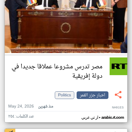
مصر تدرس مشروعا عملاقا جديدا في
دولة إفريقية
اخبار جزر القمر
Politics
May 24, 2026
منذ شهرين
NH91ES
عدد الكلمات: ٢٥٤
•
arabic.rt.com
ار تي عربي