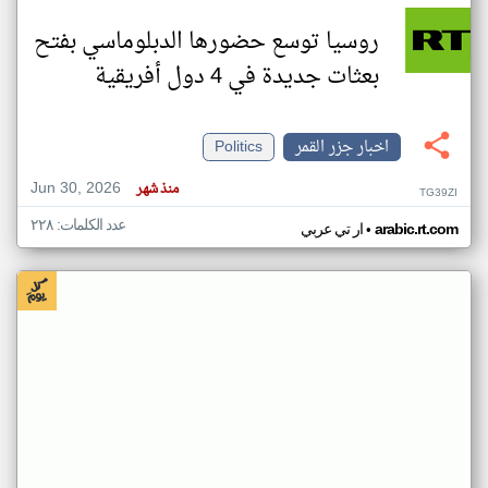
روسيا توسع حضورها الدبلوماسي بفتح
بعثات جديدة في 4 دول أفريقية
اخبار جزر القمر
Politics
Jun 30, 2026
منذ شهر
TG39ZI
عدد الكلمات: ٢٢٨
•
arabic.rt.com
ار تي عربي