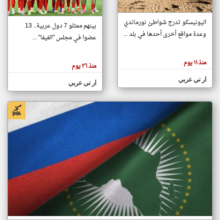
اليونيسكو تدرج شواطئ نورماندي
بينهم ممثلو 7 دول عربية.. 13
klyoum.com
وعدة مواقع أخرى أحدها في بلد ...
تغيير الدولة
عضوا في مجلس "الفيفا" ...
تعبر
مصادر الأخبار من جزر القمر
المقالات
الموجوده
اخبار جزر القمر على مدار الساعة
منذ ١١ يوم
هنا عن
منذ ٢٦ يوم
وجهة
نظر
أهم اخبار جزر القمر العاجلة والمباشرة
ار تي عربي
كاتبيها.
ار تي عربي