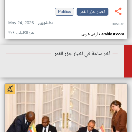
اخبار جزر القمر
Politics
May 24, 2026
منذ شهرين
OX58UY
عدد الكلمات: ٣٢٨
•
arabic.rt.com
ار تي عربي
أخر ساعة في اخبار جزر القمر