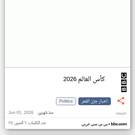
كأس العالم 2026
اخبار جزر القمر
Politics
Jun 01, 2026
منذ شهرين
PF63IT
عدد الكلمات: ٦ الصور: ٢٥
•
bbc.com
بي بي سي عربي