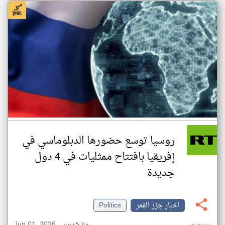
روسيا توسع حضورها الدبلوماسي في
إفريقيا بافتتاح ممثليات في 4 دول
جديدة
اخبار جزر القمر
Politics
Jun 01, 2026