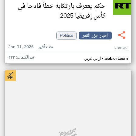
حكم يعترف بارتكابه خطأ فادحا في
كأس إفريقيا 2025
اخبار جزر القمر
Politics
Jan 01, 2026
منذ ٧ أشهر
PG03WV
عدد الكلمات: ٢٢٣
•
arabic.rt.com
ار تي عربي