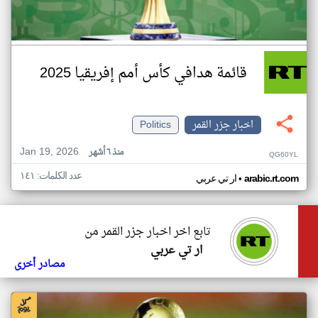
قائمة هدافي كأس أمم إفريقيا 2025
اخبار جزر القمر
Politics
Jan 19, 2026
منذ ٦ أشهر
QG60YL
عدد الكلمات: ١٤١
•
arabic.rt.com
ار تي عربي
تابع اخر اخبار جزر القمر من
ار تي عربي
مصادر أخرى