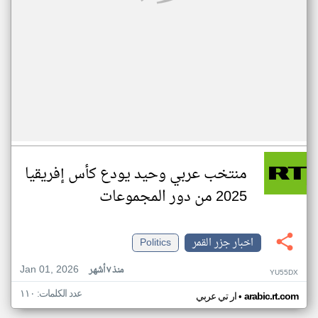
منتخب عربي وحيد يودع كأس إفريقيا
2025 من دور المجموعات
اخبار جزر القمر
Politics
Jan 01, 2026
منذ ٧ أشهر
YU55DX
عدد الكلمات: ١١٠
•
arabic.rt.com
ار تي عربي