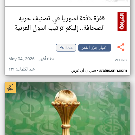
قفزة لافتة لسوريا في تصنيف حرية
الصحافة.. إليكم ترتيب الدول العربية
اخبار جزر القمر
Politics
May 04, 2026
منذ ٣ أشهر
VF17PD
عدد الكلمات: ٢٣١
•
arabic.cnn.com
سي ان ان عربي