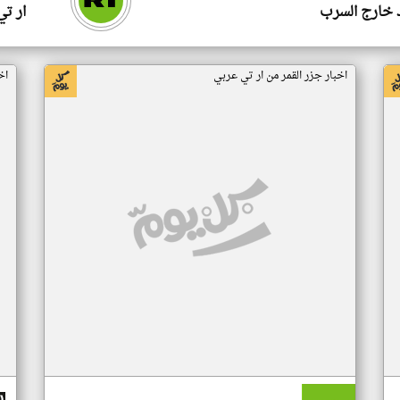
 خارج السرب
ار ت
اخبار جزر القمر من ار تي عربي
اخ