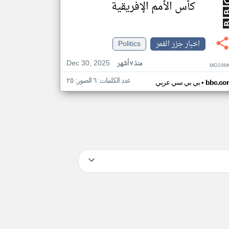
كأس الأمم الإفريقية
اخبار جزر القمر
Politics
Dec 30, 2025
منذ ٧ أشهر
MO29M
عدد الكلمات: ٦ الصور: ٢٥
•
bbc.co
بي بي سي عربي