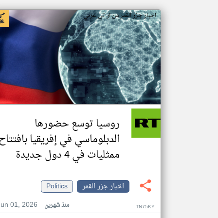
اخبار جزر القمر من ار تي عربي
روسيا توسع حضورها
الدبلوماسي في إفريقيا بافتتاح
ممثليات في 4 دول جديدة
اخبار جزر القمر
Politics
Jun 01, 2026
منذ شهرين
TN75KY