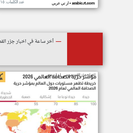
عدد الكلمات: ٢١٥
•
arabic.rt.com
ار تي عربي
أخر ساعة في اخبار جزر القم
اخبار جزر القمر من سي ان ان عربي