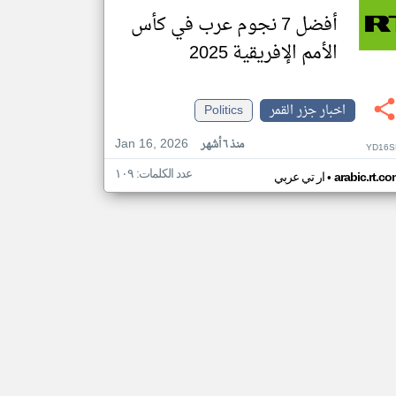
أفضل 7 نجوم عرب في كأس
الأمم الإفريقية 2025
اخبار جزر القمر
Politics
Jan 16, 2026
منذ ٦ أشهر
YD16S
عدد الكلمات: ١٠٩
•
arabic.rt.c
ار تي عربي