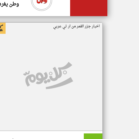
وطن يغرد
اخبار جزر القمر من ار تي عربي