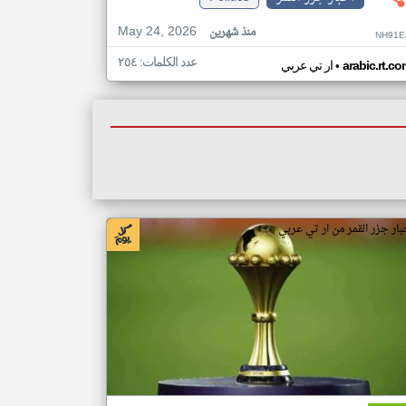
May 24, 2026
منذ شهرين
NH91E
عدد الكلمات: ٢٥٤
•
arabic.rt.c
ار تي عربي
بار جزر القمر من ار تي عربي