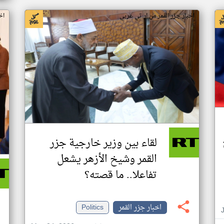
اخبار جزر القمر من ار تي عربي
اخ
لقاء بين وزير خارجية جزر
القمر وشيخ الأزهر يشعل
تفاعلا.. ما قصته؟
اخبار جزر القمر
Politics