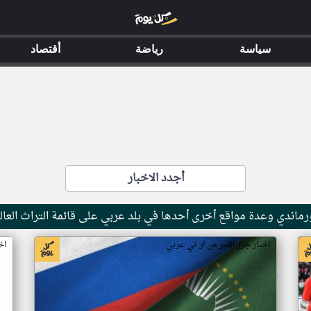
سياسة
رياضة
أقتصاد
أجدد الاخبار
ماندي وعدة مواقع أخرى أحدها في بلد عربي على قائمة التراث العال
اخبار جزر القمر من ار تي عربي
اخ