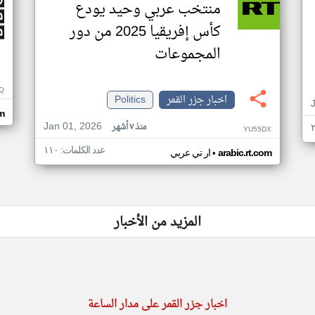
منتخب عربي وحيد يودع
كأس إفريقيا 2025 من دور
المجموعات
Q
اخبار جزر القمر
Politics
m
Jan 01, 2026
منذ ٧ أشهر
YU55DX
عدد الكلمات: ١١٠
•
arabic.rt.com
ار تي عربي
المزيد من الأخبار
اخبار جزر القمر على مدار الساعة