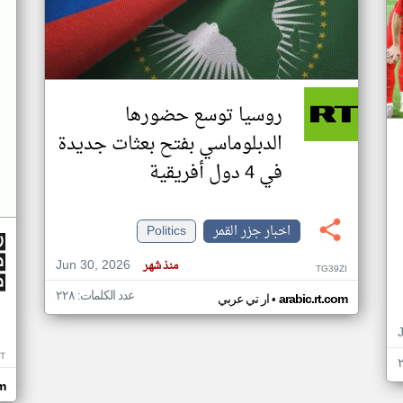
روسيا توسع حضورها
الدبلوماسي بفتح بعثات جديدة
في 4 دول أفريقية
اخبار جزر القمر
Politics
Jun 30, 2026
منذ شهر
TG39ZI
عدد الكلمات: ٢٢٨
•
arabic.rt.com
ار تي عربي
IT
m