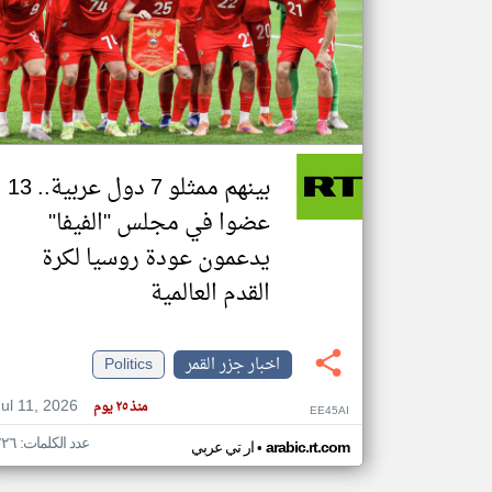
تعبر
المقالات
الموجوده
هنا عن
وجهة
نظر
بينهم ممثلو 7 دول عربية.. 13
كاتبيها.
عضوا في مجلس "الفيفا"
يدعمون عودة روسيا لكرة
القدم العالمية
اخبار جزر القمر
Politics
Jul 11, 2026
منذ ٢٥ يوم
EE45AI
عدد الكلمات: ٢٢٦
•
arabic.rt.com
ار تي عربي