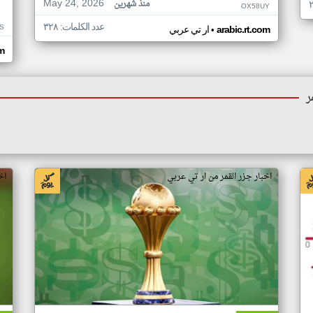
May 24, 2026
منذ شهرين
OX58UY
عدد الكلمات: ٣٢٨
S
•
arabic.rt.com
ار تي عربي
om
ر
اخبار جزر القمر من ار تي عربي
اخ