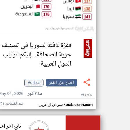
قفزة لافتة لسوريا في تصنيف
حرية الصحافة.. إليكم ترتيب
الدول العربية
اخبار جزر القمر
Politics
May 04, 2026
منذ ٣ أشهر
VF17PD
عدد الكلمات: ٢٣١
•
arabic.cnn.com
سي ان ان عربي
تابع اخر اخب