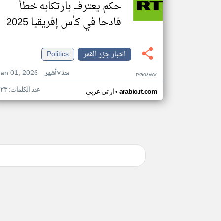
حكم يعترف بارتكابه خطأ
فادحا في كأس إفريقيا 2025
اخبار جزر القمر
Politics
Jan 01, 2026
منذ ٧ أشهر
PG03WV
عدد الكلمات: ٢٢٣
•
arabic.rt.com
ار تي عربي