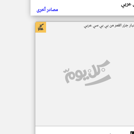
ي عربي
مصادر أخرى
بار جزر القمر من بي بي سي عربي