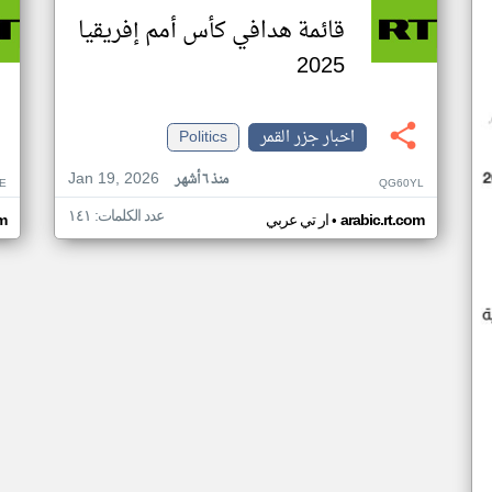
قائمة هدافي كأس أمم إفريقيا
2025
اخبار جزر القمر
Politics
Jan 19, 2026
منذ ٦ أشهر
E
QG60YL
عدد الكلمات: ١٤١
•
arabic.rt.com
ار تي عربي
om