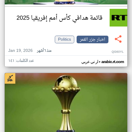
قائمة هدافي كأس أمم إفريقيا 2025
اخبار جزر القمر
Politics
Jan 19, 2026
منذ ٦ أشهر
QG60YL
عدد الكلمات: ١٤١
•
arabic.rt.com
ار تي عربي