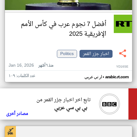
أفضل 7 نجوم عرب في كأس الأمم
الإفريقية 2025
اخبار جزر القمر
Politics
Jan 16, 2026
منذ ٦ أشهر
YD16SE
عدد الكلمات: ١٠٩
•
arabic.rt.com
ار تي عربي
تابع اخر اخبار جزر القمر من
بي بي سي عربي
مصادر أخرى