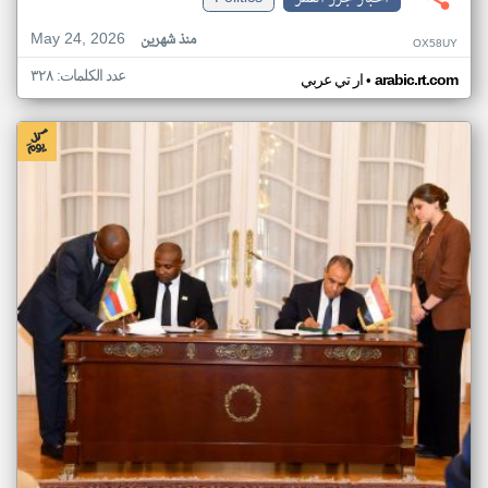
May 24, 2026
منذ شهرين
OX58UY
عدد الكلمات: ٣٢٨
•
arabic.rt.com
ار تي عربي