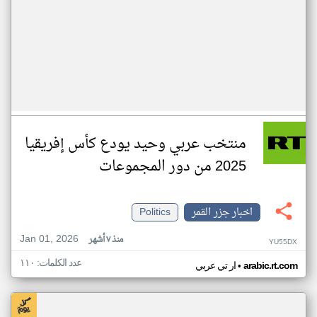
منتخب عربي وحيد يودع كأس إفريقيا
2025 من دور المجموعات
اخبار جزر القمر
Politics
Jan 01, 2026
منذ ٧ أشهر
YU55DX
عدد الكلمات: ١١٠
•
arabic.rt.com
ار تي عربي