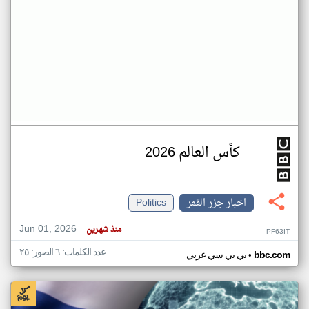
كأس العالم 2026
اخبار جزر القمر
Politics
Jun 01, 2026
منذ شهرين
PF63IT
عدد الكلمات: ٦ الصور: ٢٥
•
bbc.com
بي بي سي عربي