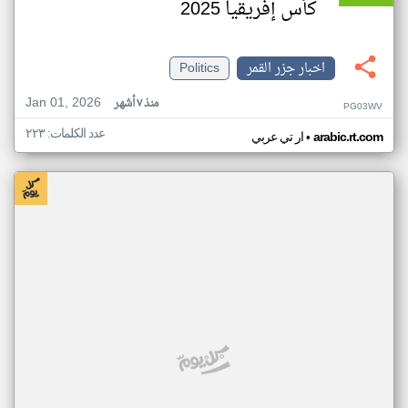
كأس إفريقيا 2025
اخبار جزر القمر
Politics
Jan 01, 2026
منذ ٧ أشهر
PG03WV
عدد الكلمات: ٢٢٣
•
arabic.rt.com
ار تي عربي