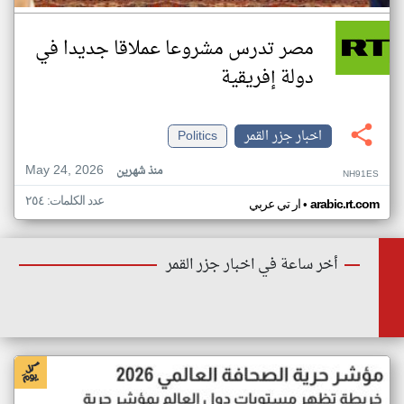
مصر تدرس مشروعا عملاقا جديدا في
دولة إفريقية
اخبار جزر القمر
Politics
May 24, 2026
منذ شهرين
NH91ES
عدد الكلمات: ٢٥٤
•
arabic.rt.com
ار تي عربي
أخر ساعة في اخبار جزر القمر