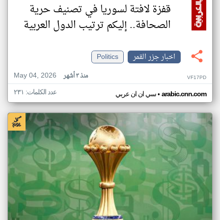
قفزة لافتة لسوريا في تصنيف حرية
الصحافة.. إليكم ترتيب الدول العربية
اخبار جزر القمر
Politics
May 04, 2026
منذ ٣ أشهر
VF17PD
عدد الكلمات: ٢٣١
•
arabic.cnn.com
سي ان ان عربي