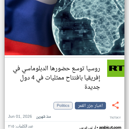
روسيا توسع حضورها الدبلوماسي في
إفريقيا بافتتاح ممثليات في 4 دول
جديدة
اخبار جزر القمر
Politics
Jun 01, 2026
منذ شهرين
TN75KY
عدد الكلمات: ٢١٥
•
arabic.rt.com
ار تي عربي