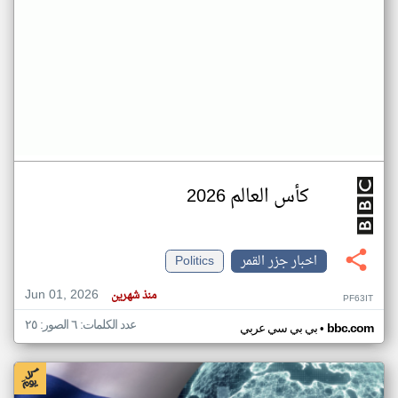
كأس العالم 2026
اخبار جزر القمر
Politics
Jun 01, 2026
منذ شهرين
PF63IT
عدد الكلمات: ٦ الصور: ٢٥
•
bbc.com
بي بي سي عربي