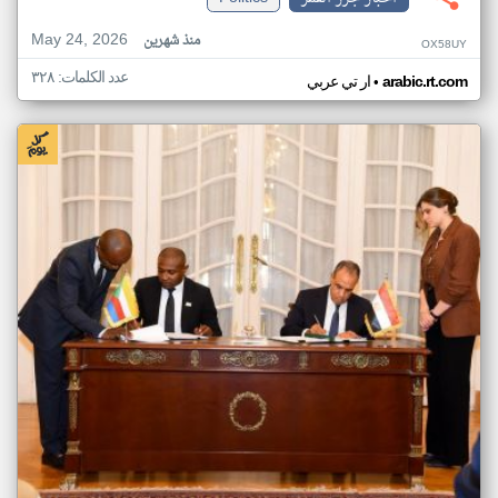
May 24, 2026
منذ شهرين
OX58UY
عدد الكلمات: ٣٢٨
•
arabic.rt.com
ار تي عربي