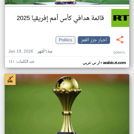
قائمة هدافي كأس أمم إفريقيا 2025
اخبار جزر القمر
Politics
Jan 19, 2026
منذ ٦ أشهر
QG60YL
عدد الكلمات: ١٤١
•
arabic.rt.com
ار تي عربي