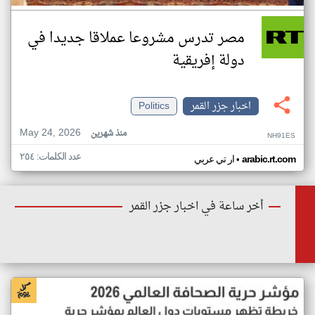
مصر تدرس مشروعا عملاقا جديدا في
دولة إفريقية
اخبار جزر القمر
Politics
May 24, 2026
منذ شهرين
NH91ES
عدد الكلمات: ٢٥٤
•
arabic.rt.com
ار تي عربي
أخر ساعة في اخبار جزر القمر