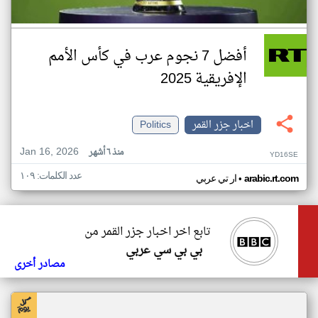
أفضل 7 نجوم عرب في كأس الأمم
الإفريقية 2025
اخبار جزر القمر
Politics
Jan 16, 2026
منذ ٦ أشهر
YD16SE
عدد الكلمات: ١٠٩
•
arabic.rt.com
ار تي عربي
تابع اخر اخبار جزر القمر من
بي بي سي عربي
مصادر أخرى