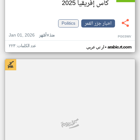
كأس إفريقيا 2025
اخبار جزر القمر
Politics
Jan 01, 2026
منذ ٧ أشهر
PG03WV
عدد الكلمات: ٢٢٣
•
arabic.rt.com
ار تي عربي