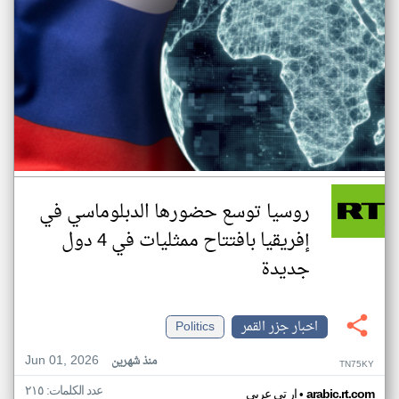
روسيا توسع حضورها الدبلوماسي في
إفريقيا بافتتاح ممثليات في 4 دول
جديدة
اخبار جزر القمر
Politics
Jun 01, 2026
منذ شهرين
TN75KY
عدد الكلمات: ٢١٥
•
arabic.rt.com
ار تي عربي