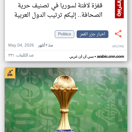
قفزة لافتة لسوريا في تصنيف حرية
الصحافة.. إليكم ترتيب الدول العربية
اخبار جزر القمر
Politics
May 04, 2026
منذ ٣ أشهر
VF17PD
عدد الكلمات: ٢٣١
•
arabic.cnn.com
سي ان ان عربي