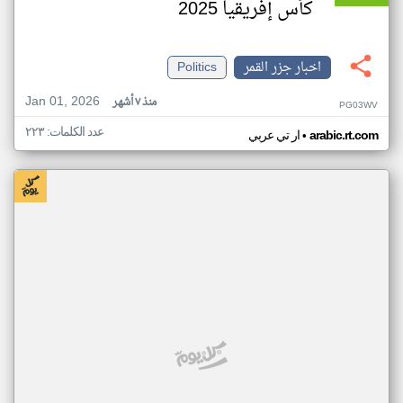
كأس إفريقيا 2025
اخبار جزر القمر
Politics
Jan 01, 2026
منذ ٧ أشهر
PG03WV
عدد الكلمات: ٢٢٣
•
arabic.rt.com
ار تي عربي