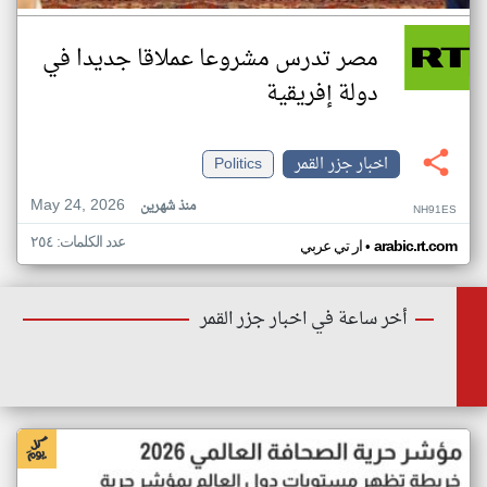
مصر تدرس مشروعا عملاقا جديدا في
دولة إفريقية
اخبار جزر القمر
Politics
May 24, 2026
منذ شهرين
NH91ES
عدد الكلمات: ٢٥٤
•
arabic.rt.com
ار تي عربي
أخر ساعة في اخبار جزر القمر