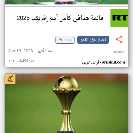
قائمة هدافي كأس أمم إفريقيا 2025
اخبار جزر القمر
Politics
Jan 19, 2026
منذ ٦ أشهر
QG60YL
عدد الكلمات: ١٤١
•
arabic.rt.com
ار تي عربي