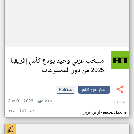
منتخب عربي وحيد يودع كأس إفريقيا
2025 من دور المجموعات
اخبار جزر القمر
Politics
Jan 01, 2026
منذ ٧ أشهر
YU55DX
عدد الكلمات: ١١٠
•
arabic.rt.com
ار تي عربي