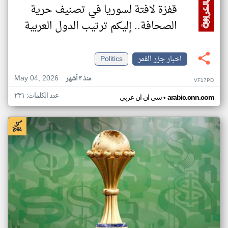
قفزة لافتة لسوريا في تصنيف حرية
الصحافة.. إليكم ترتيب الدول العربية
اخبار جزر القمر
Politics
May 04, 2026
منذ ٣ أشهر
VF17PD
عدد الكلمات: ٢٣١
•
arabic.cnn.com
سي ان ان عربي