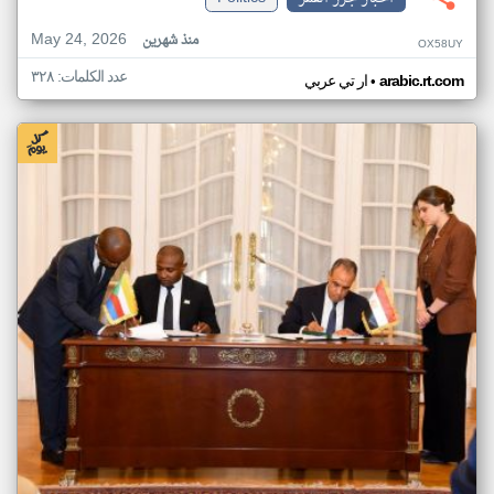
May 24, 2026
منذ شهرين
OX58UY
عدد الكلمات: ٣٢٨
•
arabic.rt.com
ار تي عربي