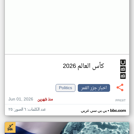
كأس العالم 2026
اخبار جزر القمر
Politics
Jun 01, 2026
منذ شهرين
PF63IT
عدد الكلمات: ٦ الصور: ٢٥
•
bbc.com
بي بي سي عربي