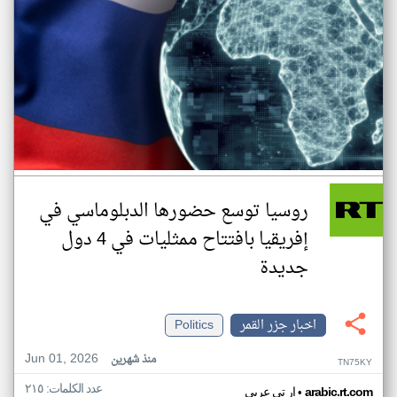
روسيا توسع حضورها الدبلوماسي في
إفريقيا بافتتاح ممثليات في 4 دول
جديدة
اخبار جزر القمر
Politics
Jun 01, 2026
منذ شهرين
TN75KY
عدد الكلمات: ٢١٥
•
arabic.rt.com
ار تي عربي