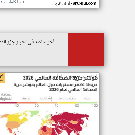
عدد الكلمات: ٢١٥
•
arabic.rt.com
ار تي عربي
أخر ساعة في اخبار جزر القم
اخبار جزر القمر من سي ان ان عربي