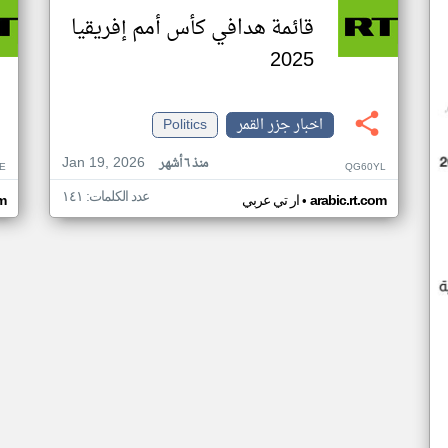
قائمة هدافي كأس أمم إفريقيا
2025
اخبار جزر القمر
Politics
Jan 19, 2026
منذ ٦ أشهر
E
QG60YL
عدد الكلمات: ١٤١
•
arabic.rt.com
ار تي عربي
om