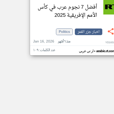
أفضل 7 نجوم عرب في كأس
الأمم الإفريقية 2025
اخبار جزر القمر
Politics
Jan 16, 2026
منذ ٦ أشهر
YD16S
عدد الكلمات: ١٠٩
•
arabic.rt.c
ار تي عربي