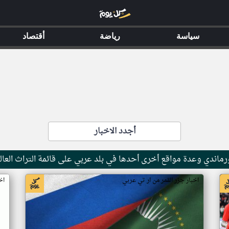
سياسة
رياضة
أقتصاد
أجدد الاخبار
ماندي وعدة مواقع أخرى أحدها في بلد عربي على قائمة التراث العال
اخبار جزر القمر من ار تي عربي
اخ