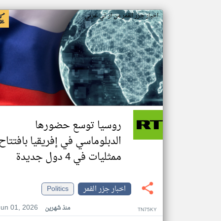
اخبار جزر القمر من ار تي عربي
روسيا توسع حضورها
الدبلوماسي في إفريقيا بافتتاح
ممثليات في 4 دول جديدة
اخبار جزر القمر
Politics
Jun 01, 2026
منذ شهرين
TN75KY