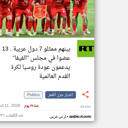
تعبر
المقالات
الموجوده
هنا عن
وجهة
نظر
بينهم ممثلو 7 دول عربية.. 13
كاتبيها.
عضوا في مجلس "الفيفا"
يدعمون عودة روسيا لكرة
القدم العالمية
اخبار جزر القمر
Politics
Jul 11, 2026
منذ ٢٥ يوم
EE45AI
عدد الكلمات: ٢٢٦
•
arabic.rt.com
ار تي عربي