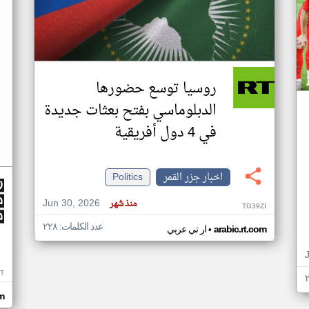
روسيا توسع حضورها
الدبلوماسي بفتح بعثات جديدة
في 4 دول أفريقية
اخبار جزر القمر
Politics
Jun 30, 2026
منذ شهر
TG39ZI
عدد الكلمات: ٢٢٨
•
arabic.rt.com
ار تي عربي
IT
m