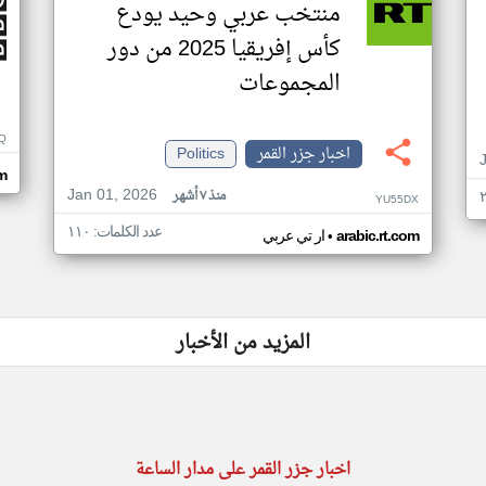
منتخب عربي وحيد يودع
كأس إفريقيا 2025 من دور
المجموعات
Q
اخبار جزر القمر
Politics
m
Jan 01, 2026
منذ ٧ أشهر
YU55DX
عدد الكلمات: ١١٠
•
arabic.rt.com
ار تي عربي
المزيد من الأخبار
اخبار جزر القمر على مدار الساعة