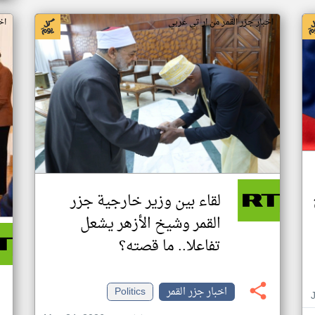
اخبار جزر القمر من ار تي عربي
اخ
لقاء بين وزير خارجية جزر
القمر وشيخ الأزهر يشعل
تفاعلا.. ما قصته؟
اخبار جزر القمر
Politics