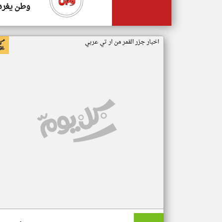
وطن يغرد
اخبار جزر القمر من ار تي عربي