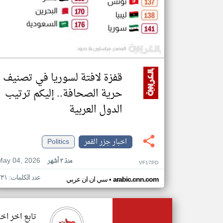
قفزة لافتة لسوريا في تصنيف
حرية الصحافة.. إليكم ترتيب
الدول العربية
اخبار جزر القمر
Politics
May 04, 2026
منذ ٣ أشهر
VF17PD
عدد الكلمات: ٢٣١
•
arabic.cnn.com
سي ان ان عربي
تابع اخر اخب