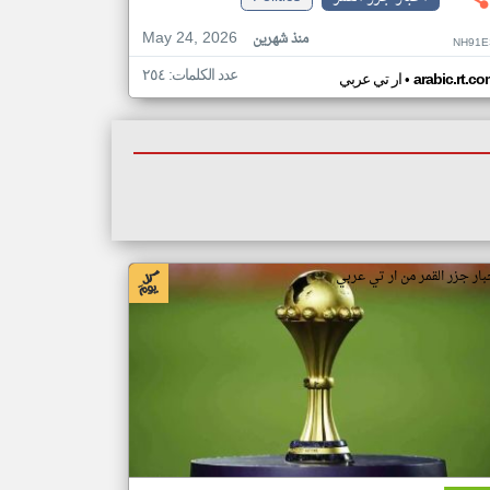
May 24, 2026
منذ شهرين
NH91E
عدد الكلمات: ٢٥٤
•
arabic.rt.c
ار تي عربي
بار جزر القمر من ار تي عربي