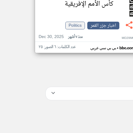
كأس الأمم الإفريقية
اخبار جزر القمر
Politics
Dec 30, 2025
منذ ٧ أشهر
MO29M
عدد الكلمات: ٦ الصور: ٢٥
•
bbc.co
بي بي سي عربي