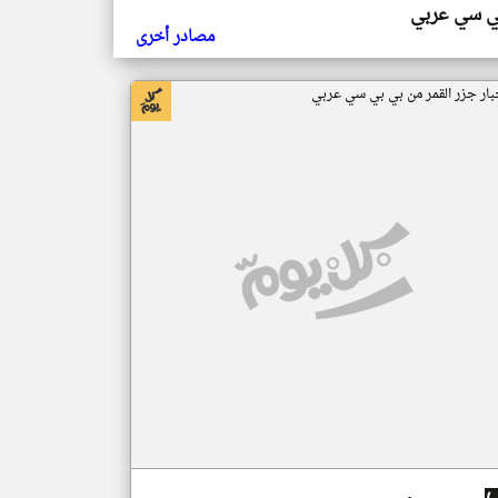
ي سي عربي
مصادر أخرى
بار جزر القمر من بي بي سي عربي