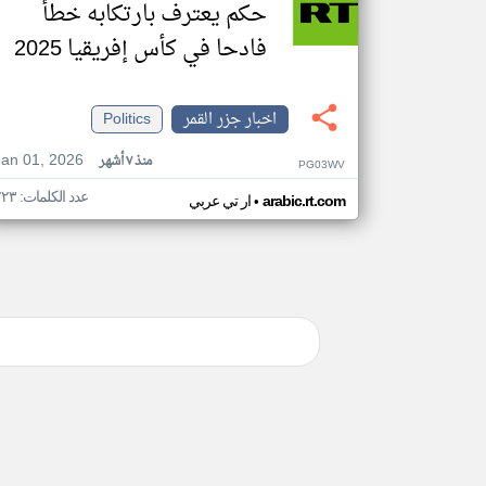
حكم يعترف بارتكابه خطأ
فادحا في كأس إفريقيا 2025
اخبار جزر القمر
Politics
Jan 01, 2026
منذ ٧ أشهر
PG03WV
عدد الكلمات: ٢٢٣
•
arabic.rt.com
ار تي عربي