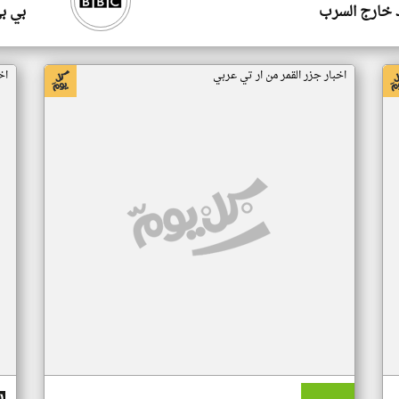
 خارج السرب
بي ب
اخبار جزر القمر من ار تي عربي
اخ