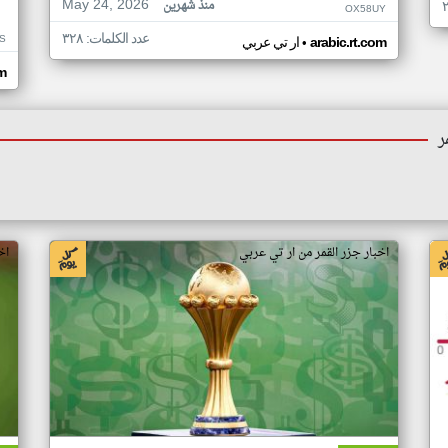
May 24, 2026
منذ شهرين
OX58UY
عدد الكلمات: ٣٢٨
S
•
arabic.rt.com
ار تي عربي
om
ر
اخبار جزر القمر من ار تي عربي
اخ