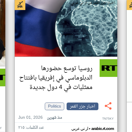
اخبار جزر القمر من ار تي عربي
اخ
روسيا توسع حضورها
الدبلوماسي في إفريقيا بافتتاح
ممثليات في 4 دول جديدة
اخبار جزر القمر
Politics
Jun 01, 2026
منذ شهرين
TN75KY
عدد الكلمات: ٢١٥
•
Y
arabic.rt.com
ار تي عربي