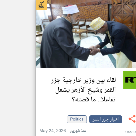
بار جزر القمر من ار تي عربي
لقاء بين وزير خارجية جزر
القمر وشيخ الأزهر يشعل
تفاعلا.. ما قصته؟
اخبار جزر القمر
Politics
May 24, 2026
منذ شهرين
OX58U