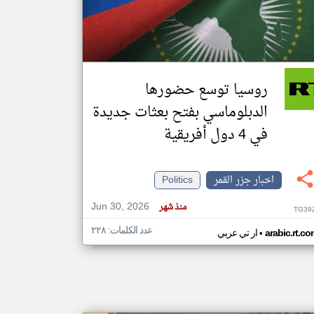
klyoum.com
تغيير الدولة
مصادر الأخبار من جزر القمر
روسيا توسع حضورها
اخبار جزر القمر على مدار الساعة
الدبلوماسي بفتح بعثات جديدة
أهم اخبار جزر القمر العاجلة والمباشرة
في 4 دول أفريقية
اخبار جزر القمر
Politics
Jun 30, 2026
منذ شهر
TG39
عدد الكلمات: ٢٢٨
•
arabic.rt.c
ار تي عربي