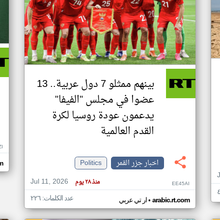
بينهم ممثلو 7 دول عربية.. 13
عضوا في مجلس "الفيفا"
يدعمون عودة روسيا لكرة
القدم العالمية
ZI
اخبار جزر القمر
Politics
om
Jul 11, 2026
منذ ٢٨ يوم
EE45AI
عدد الكلمات: ٢٢٦
•
arabic.rt.com
ار تي عربي