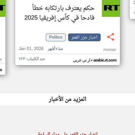
حكم يعترف بارتكابه خطأ
فادحا في كأس إفريقيا 2025
اخبار جزر القمر
Politics
Jan 01, 2026
منذ ٧ أشهر
PG03WV
عدد الكلمات: ٢٢٣
•
X
arabic.rt.com
ار تي عربي
om
المزيد من الأخبار
اخبار جزر القمر على مدار الساعة