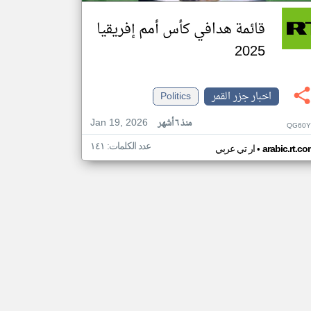
قائمة هدافي كأس أمم إفريقيا
2025
اخبار جزر القمر
Politics
Jan 19, 2026
منذ ٦ أشهر
QG60Y
عدد الكلمات: ١٤١
•
arabic.rt.c
ار تي عربي