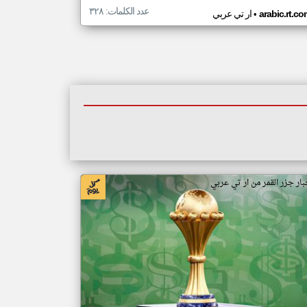
عدد الكلمات: ٣٢٨
•
arabic.rt.c
ار تي عربي
بار جزر القمر من ار تي عربي