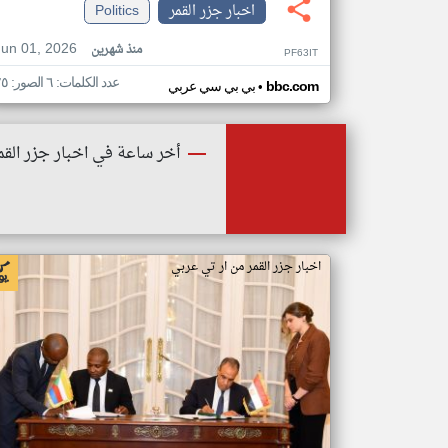
اخبار جزر القمر
Politics
Jun 01, 2026
منذ شهرين
PF63IT
عدد الكلمات: ٦ الصور: ٢٥
•
bbc.com
بي بي سي عربي
أخر ساعة في اخبار جزر القم
اخبار جزر القمر من ار تي عربي