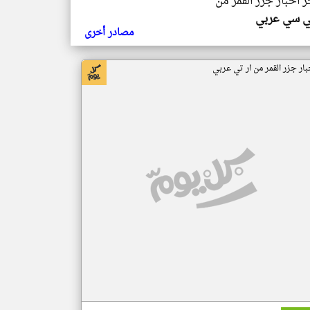
ر اخبار جزر القمر من
ي سي عربي
مصادر أخرى
بار جزر القمر من ار تي عربي