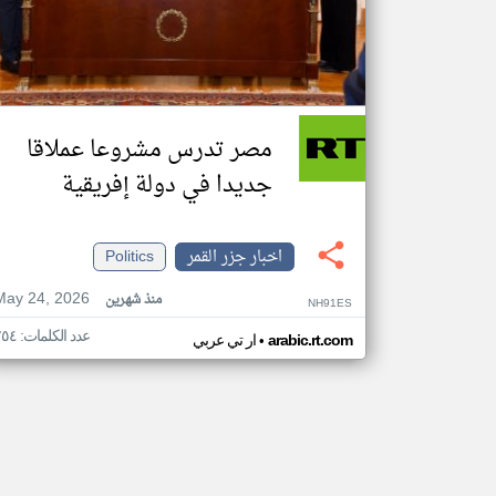
مصر تدرس مشروعا عملاقا
جديدا في دولة إفريقية
اخبار جزر القمر
Politics
May 24, 2026
منذ شهرين
NH91ES
عدد الكلمات: ٢٥٤
•
arabic.rt.com
ار تي عربي