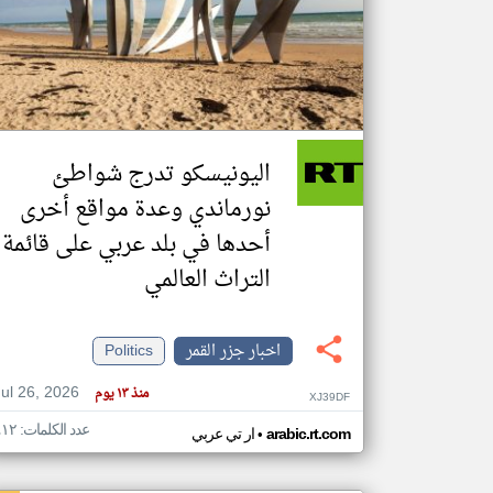
تعبر
المقالات
الموجوده
هنا عن
وجهة
اليونيسكو تدرج شواطئ
نظر
كاتبيها.
نورماندي وعدة مواقع أخرى
أحدها في بلد عربي على قائمة
التراث العالمي
اخبار جزر القمر
Politics
Jul 26, 2026
منذ ١٣ يوم
XJ39DF
عدد الكلمات: ٤١٢
•
arabic.rt.com
ار تي عربي