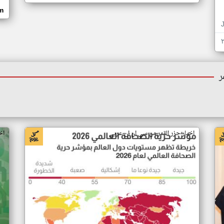
om
ر
اخبار جزر القمر من سي ان ان عربي
اخ