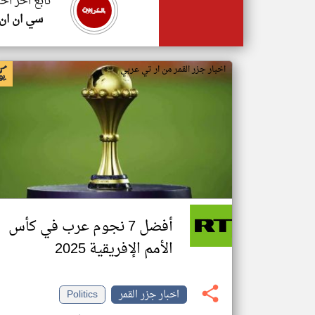
تابع اخر اخب
سي ان ان
اخبار جزر القمر من ار تي عربي
أفضل 7 نجوم عرب في كأس
الأمم الإفريقية 2025
اخبار جزر القمر
Politics