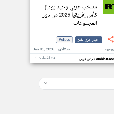
منتخب عربي وحيد يودع
كأس إفريقيا 2025 من دور
المجموعات
اخبار جزر القمر
Politics
Jan 01, 2026
منذ ٧ أشهر
YU55D
عدد الكلمات: ١١٠
•
arabic.rt.c
ار تي عربي