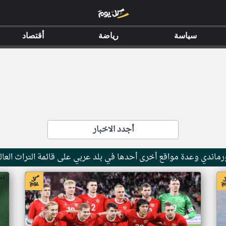
سياسة
رياضة
أقتصاد
أجدد الاخبار
ماندي وعدة مواقع أخرى أحدها في بلد عربي على قائمة التراث العال
اخبار جزر القمر من ار تي عربي
اخ