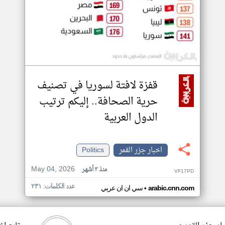
قفزة لافتة لسوريا في تصنيف
حرية الصحافة.. إليكم ترتيب
الدول العربية
اخبار جزر القمر
Politics
May 04, 2026
منذ ٣ أشهر
VF17PD
عدد الكلمات: ٢٣١
•
arabic.cnn.com
سي ان ان عربي