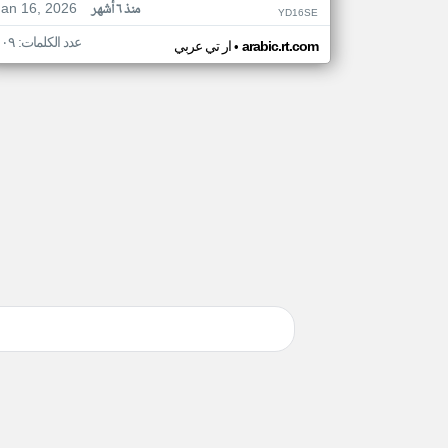
Jan 16, 2026
منذ ٦ أشهر
YD16SE
عدد الكلمات: ١٠٩
•
arabic.rt.com
ار تي عربي