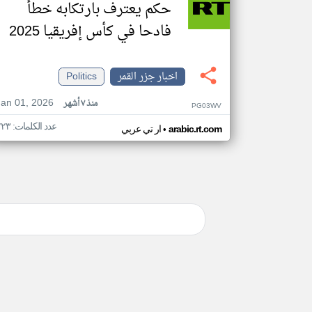
حكم يعترف بارتكابه خطأ
فادحا في كأس إفريقيا 2025
اخبار جزر القمر
Politics
Jan 01, 2026
منذ ٧ أشهر
PG03WV
عدد الكلمات: ٢٢٣
•
arabic.rt.com
ار تي عربي