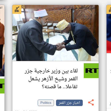
اخبار جزر القمر من ار تي عربي
اخ
لقاء بين وزير خارجية جزر
القمر وشيخ الأزهر يشعل
تفاعلا.. ما قصته؟
اخبار جزر القمر
Politics