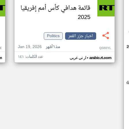
قائمة هدافي كأس أمم إفريقيا
2025
اخبار جزر القمر
Politics
Jan 19, 2026
منذ ٦ أشهر
E
QG60YL
عدد الكلمات: ١٤١
•
arabic.rt.com
ار تي عربي
om