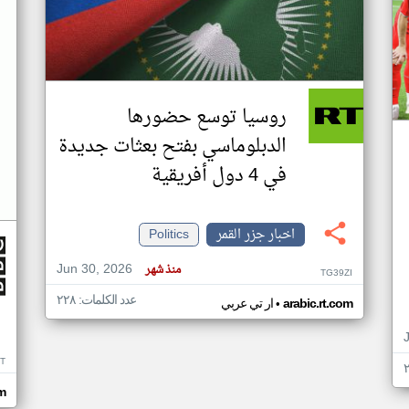
روسيا توسع حضورها
الدبلوماسي بفتح بعثات جديدة
في 4 دول أفريقية
اخبار جزر القمر
Politics
Jun 30, 2026
منذ شهر
TG39ZI
عدد الكلمات: ٢٢٨
•
arabic.rt.com
ار تي عربي
IT
m