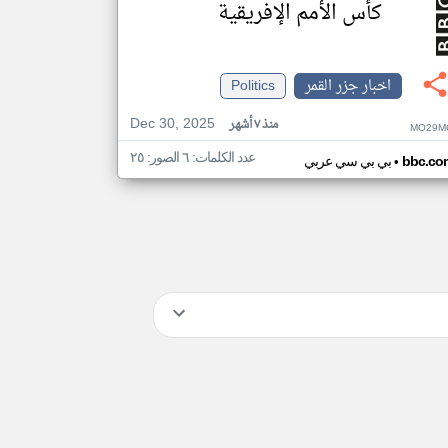
كأس الأمم الإفريقية
اخبار جزر القمر
Politics
Dec 30, 2025
منذ ٧ أشهر
MO29M
عدد الكلمات: ٦ الصور: ٢٥
•
bbc.co
بي بي سي عربي