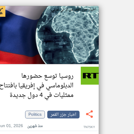
اخبار جزر القمر من ار تي عربي
روسيا توسع حضورها
الدبلوماسي في إفريقيا بافتتاح
ممثليات في 4 دول جديدة
اخبار جزر القمر
Politics
Jun 01, 2026
منذ شهرين
TN75KY