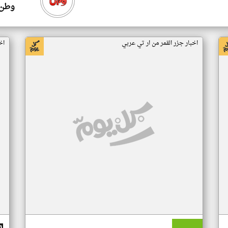
وطن 
اخبار جزر القمر من ار تي عربي
اخ