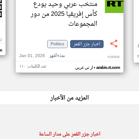
منتخب عربي وحيد يودع
كأس إفريقيا 2025 من دور
المجموعات
Q
اخبار جزر القمر
Politics
m
Jan 01, 2026
منذ ٧ أشهر
YU55DX
عدد الكلمات: ١١٠
•
arabic.rt.com
ار تي عربي
المزيد من الأخبار
اخبار جزر القمر على مدار الساعة