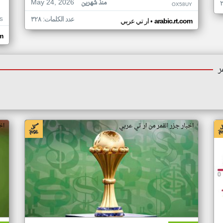
May 24, 2026
منذ شهرين
OX58UY
عدد الكلمات: ٣٢٨
S
•
arabic.rt.com
ار تي عربي
om
ر
اخبار جزر القمر من ار تي عربي
اخ