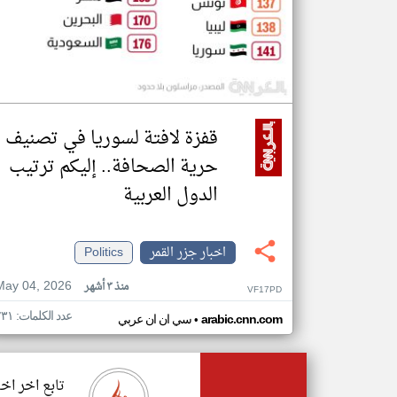
قفزة لافتة لسوريا في تصنيف
حرية الصحافة.. إليكم ترتيب
الدول العربية
اخبار جزر القمر
Politics
May 04, 2026
منذ ٣ أشهر
VF17PD
عدد الكلمات: ٢٣١
•
arabic.cnn.com
سي ان ان عربي
تابع اخر اخب