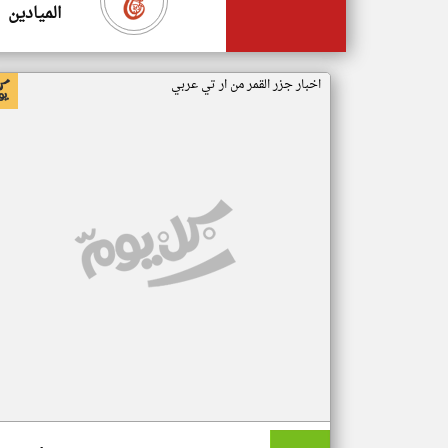
الميادين
اخبار جزر القمر من ار تي عربي