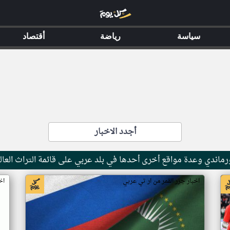
سياسة
رياضة
أقتصاد
أجدد الاخبار
ماندي وعدة مواقع أخرى أحدها في بلد عربي على قائمة التراث العال
اخبار جزر القمر من ار تي عربي
اخ