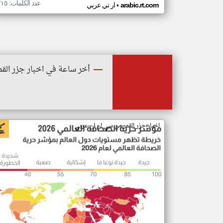
عدد الكلمات: ٢١٥
•
arabic.rt.com
ار تي عربي
أخر ساعة في اخبار جزر القم
اخبار جزر القمر من سي ان ان عربي