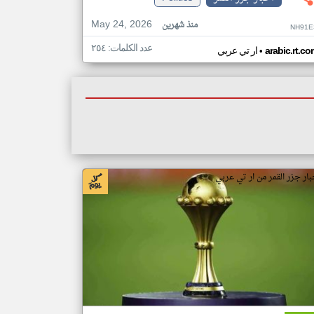
May 24, 2026
منذ شهرين
NH91E
عدد الكلمات: ٢٥٤
•
arabic.rt.c
ار تي عربي
بار جزر القمر من ار تي عربي