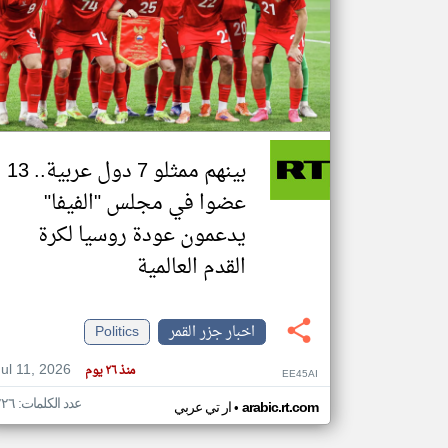
تعبر
المقالات
الموجوده
هنا عن
وجهة
نظر
بينهم ممثلو 7 دول عربية.. 13
كاتبيها.
عضوا في مجلس "الفيفا"
يدعمون عودة روسيا لكرة
القدم العالمية
اخبار جزر القمر
Politics
Jul 11, 2026
منذ ٢٦ يوم
EE45AI
عدد الكلمات: ٢٢٦
•
arabic.rt.com
ار تي عربي