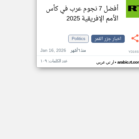
أفضل 7 نجوم عرب في كأس
الأمم الإفريقية 2025
اخبار جزر القمر
Politics
Jan 16, 2026
منذ ٦ أشهر
YD16S
عدد الكلمات: ١٠٩
•
arabic.rt.c
ار تي عربي