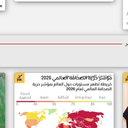
om
ر
اخبار جزر القمر من سي ان ان عربي
اخ