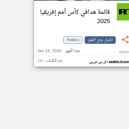
قائمة هدافي كأس أمم إفريقيا
2025
اخبار جزر القمر
Politics
Jan 19, 2026
منذ ٦ أشهر
QG60Y
عدد الكلمات: ١٤١
•
arabic.rt.c
ار تي عربي