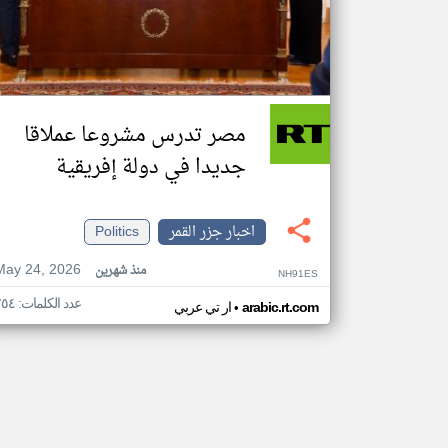
مصر تدرس مشروعا عملاقا
جديدا في دولة إفريقية
اخبار جزر القمر
Politics
May 24, 2026
منذ شهرين
NH91ES
عدد الكلمات: ٢٥٤
•
arabic.rt.com
ار تي عربي