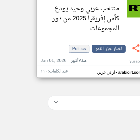
منتخب عربي وحيد يودع
كأس إفريقيا 2025 من دور
المجموعات
اخبار جزر القمر
Politics
Jan 01, 2026
منذ ٧ أشهر
YU55D
عدد الكلمات: ١١٠
•
arabic.rt.c
ار تي عربي