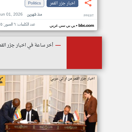
اخبار جزر القمر
Politics
Jun 01, 2026
منذ شهرين
PF63IT
عدد الكلمات: ٦ الصور: ٢٥
•
bbc.com
بي بي سي عربي
أخر ساعة في اخبار جزر القم
اخبار جزر القمر من ار تي عربي