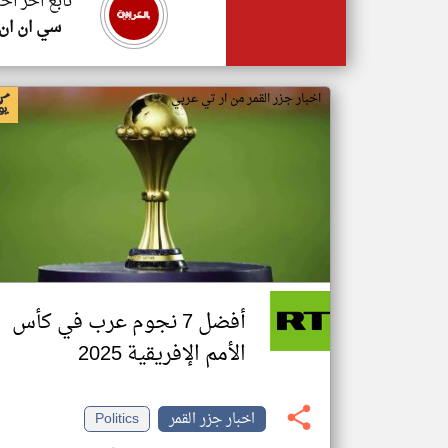
تابع اخر اخب
سي ان ان
اخبار جزر القمر من ار تي عربي
أفضل 7 نجوم عرب في كأس
الأمم الإفريقية 2025
اخبار جزر القمر
Politics