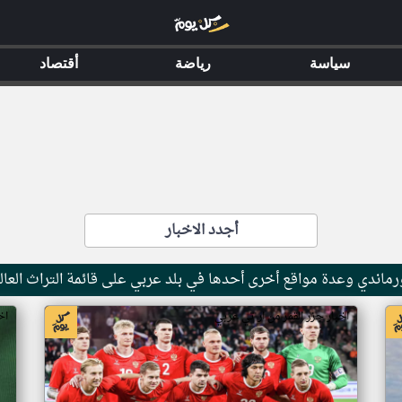
سياسة
رياضة
أقتصاد
أجدد الاخبار
ماندي وعدة مواقع أخرى أحدها في بلد عربي على قائمة التراث العال
اخبار جزر القمر من ار تي عربي
اخ