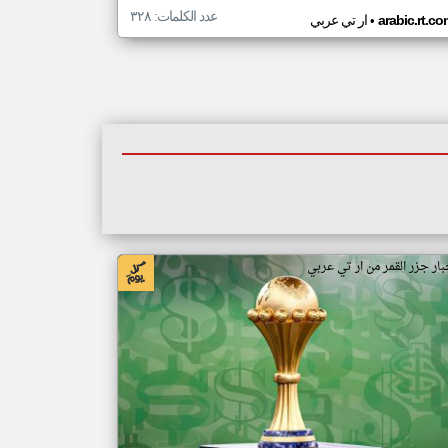
عدد الكلمات: ٣٢٨
•
arabic.rt.c
ار تي عربي
بار جزر القمر من ار تي عربي