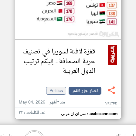
قفزة لافتة لسوريا في تصنيف
حرية الصحافة.. إليكم ترتيب
الدول العربية
اخبار جزر القمر
Politics
May 04, 2026
منذ ٣ أشهر
VF17PD
عدد الكلمات: ٢٣١
•
arabic.cnn.com
سي ان ان عربي