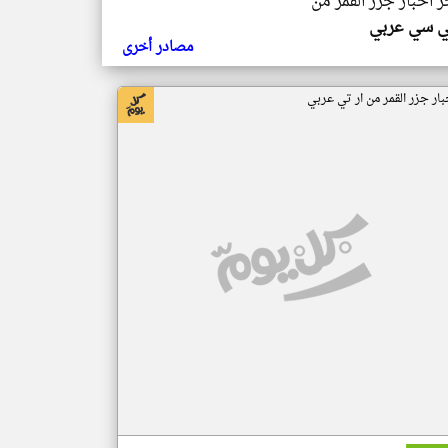
ر اخبار جزر القمر من
ي سي عربي
مصادر أخرى
بار جزر القمر من ار تي عربي