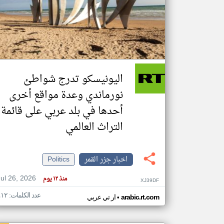
تعبر
المقالات
الموجوده
هنا عن
وجهة
اليونيسكو تدرج شواطئ
نظر
كاتبيها.
نورماندي وعدة مواقع أخرى
أحدها في بلد عربي على قائمة
التراث العالمي
اخبار جزر القمر
Politics
Jul 26, 2026
منذ ١٢ يوم
XJ39DF
عدد الكلمات: ٤١٢
•
arabic.rt.com
ار تي عربي