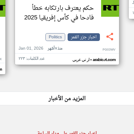
حكم يعترف بارتكابه خطأ
فادحا في كأس إفريقيا 2025
اخبار جزر القمر
Politics
Jan 01, 2026
منذ ٧ أشهر
PG03WV
عدد الكلمات: ٢٢٣
•
X
arabic.rt.com
ار تي عربي
om
المزيد من الأخبار
اخبار جزر القمر على مدار الساعة