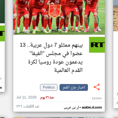
بينهم ممثلو 7 دول عربية.. 13
عضوا في مجلس "الفيفا"
يدعمون عودة روسيا لكرة
القدم العالمية
ZI
اخبار جزر القمر
Politics
om
Jul 11, 2026
منذ ٢٦ يوم
EE45AI
عدد الكلمات: ٢٢٦
•
arabic.rt.com
ار تي عربي