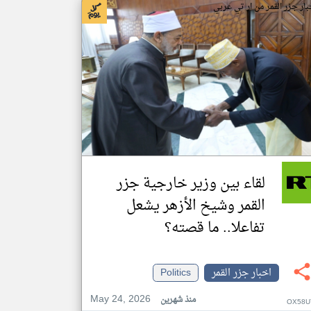
بار جزر القمر من ار تي عربي
لقاء بين وزير خارجية جزر
القمر وشيخ الأزهر يشعل
تفاعلا.. ما قصته؟
اخبار جزر القمر
Politics
May 24, 2026
منذ شهرين
OX58U