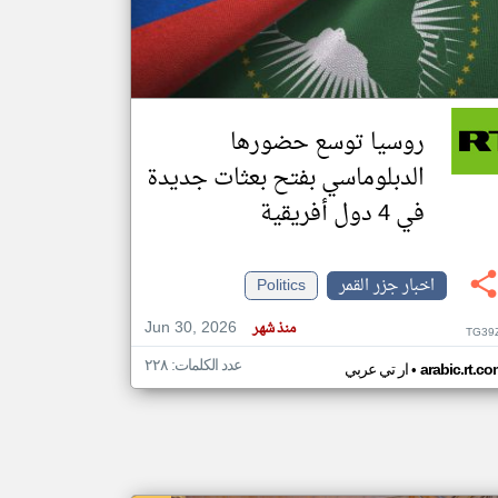
klyoum.com
تغيير الدولة
مصادر الأخبار من جزر القمر
روسيا توسع حضورها
اخبار جزر القمر على مدار الساعة
الدبلوماسي بفتح بعثات جديدة
أهم اخبار جزر القمر العاجلة والمباشرة
في 4 دول أفريقية
اخبار جزر القمر
Politics
Jun 30, 2026
منذ شهر
TG39
عدد الكلمات: ٢٢٨
•
arabic.rt.c
ار تي عربي