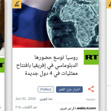
اخبار جزر القمر من ار تي عربي
اخ
روسيا توسع حضورها
الدبلوماسي في إفريقيا بافتتاح
ممثليات في 4 دول جديدة
اخبار جزر القمر
Politics
Jun 01, 2026
منذ شهرين
TN75KY
عدد الكلمات: ٢١٥
•
Y
arabic.rt.com
ار تي عربي