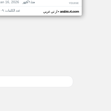
Jan 16, 2026
منذ ٦ أشهر
YD16SE
عدد الكلمات: ١٠٩
•
arabic.rt.com
ار تي عربي