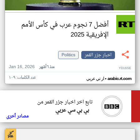
أفضل 7 نجوم عرب في كأس الأمم
الإفريقية 2025
اخبار جزر القمر
Politics
Jan 16, 2026
منذ ٦ أشهر
YD16SE
عدد الكلمات: ١٠٩
•
arabic.rt.com
ار تي عربي
تابع اخر اخبار جزر القمر من
بي بي سي عربي
مصادر أخرى