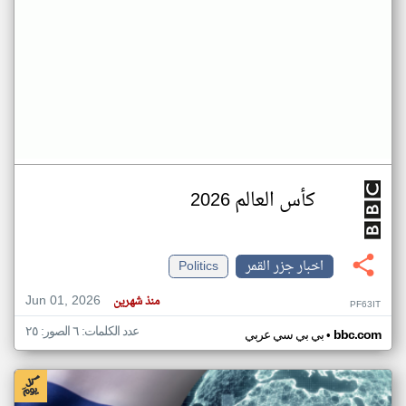
كأس العالم 2026
اخبار جزر القمر
Politics
Jun 01, 2026
منذ شهرين
PF63IT
عدد الكلمات: ٦ الصور: ٢٥
•
bbc.com
بي بي سي عربي