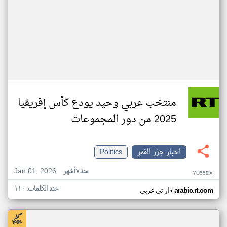
منتخب عربي وحيد يودع كأس إفريقيا
2025 من دور المجموعات
اخبار جزر القمر
Politics
Jan 01, 2026
منذ ٧ أشهر
YU55DX
عدد الكلمات: ١١٠
•
arabic.rt.com
ار تي عربي