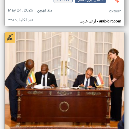
May 24, 2026
منذ شهرين
OX58UY
عدد الكلمات: ٣٢٨
•
arabic.rt.com
ار تي عربي