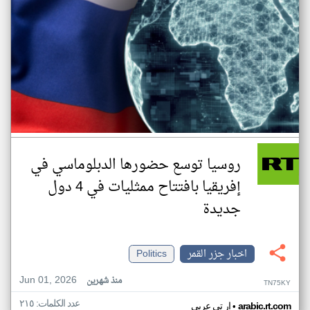
روسيا توسع حضورها الدبلوماسي في
إفريقيا بافتتاح ممثليات في 4 دول
جديدة
اخبار جزر القمر
Politics
Jun 01, 2026
منذ شهرين
TN75KY
عدد الكلمات: ٢١٥
•
arabic.rt.com
ار تي عربي