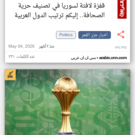
قفزة لافتة لسوريا في تصنيف حرية
الصحافة.. إليكم ترتيب الدول العربية
اخبار جزر القمر
Politics
May 04, 2026
منذ ٣ أشهر
VF17PD
عدد الكلمات: ٢٣١
•
arabic.cnn.com
سي ان ان عربي