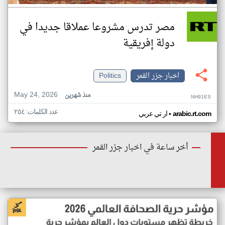
مصر تدرس مشروعا عملاقا جديدا في
دولة إفريقية
اخبار جزر القمر
Politics
May 24, 2026
منذ شهرين
NH91ES
عدد الكلمات: ٢٥٤
•
arabic.rt.com
ار تي عربي
أخر ساعة في اخبار جزر القمر