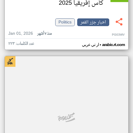
كأس إفريقيا 2025
اخبار جزر القمر
Politics
Jan 01, 2026
منذ ٧ أشهر
PG03WV
عدد الكلمات: ٢٢٣
•
arabic.rt.com
ار تي عربي