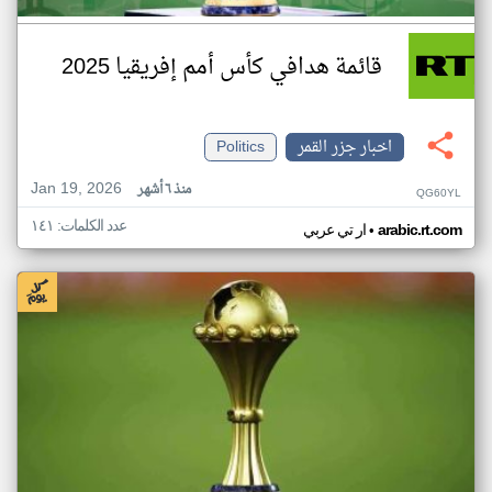
قائمة هدافي كأس أمم إفريقيا 2025
اخبار جزر القمر
Politics
Jan 19, 2026
منذ ٦ أشهر
QG60YL
عدد الكلمات: ١٤١
•
arabic.rt.com
ار تي عربي