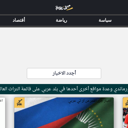
سياسة
رياضة
أقتصاد
أجدد الاخبار
ماندي وعدة مواقع أخرى أحدها في بلد عربي على قائمة التراث العال
اخبار جزر القمر من ار تي عربي
اخ