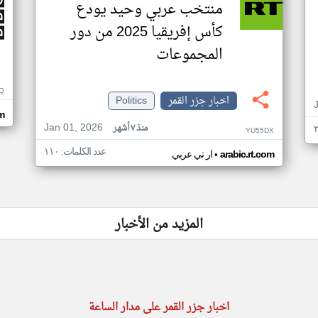
منتخب عربي وحيد يودع
كأس إفريقيا 2025 من دور
المجموعات
Q
اخبار جزر القمر
Politics
m
Jan 01, 2026
منذ ٧ أشهر
YU55DX
عدد الكلمات: ١١٠
•
arabic.rt.com
ار تي عربي
المزيد من الأخبار
اخبار جزر القمر على مدار الساعة