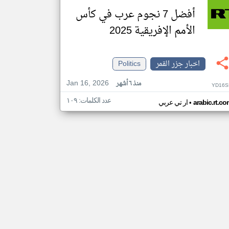
أفضل 7 نجوم عرب في كأس
الأمم الإفريقية 2025
اخبار جزر القمر
Politics
Jan 16, 2026
منذ ٦ أشهر
YD16S
عدد الكلمات: ١٠٩
•
arabic.rt.c
ار تي عربي