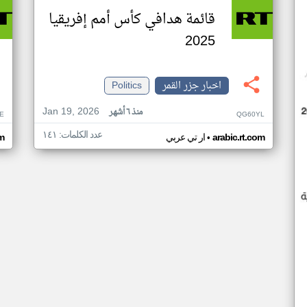
قائمة هدافي كأس أمم إفريقيا
2025
اخبار جزر القمر
Politics
Jan 19, 2026
منذ ٦ أشهر
E
QG60YL
عدد الكلمات: ١٤١
•
arabic.rt.com
ار تي عربي
om