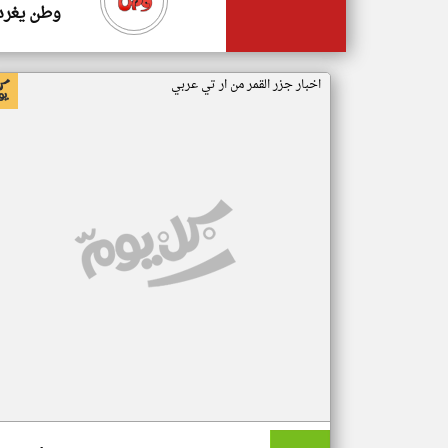
وطن يغرد
اخبار جزر القمر من ار تي عربي