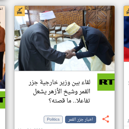
اخبار جزر القمر من ار تي عربي
اخ
لقاء بين وزير خارجية جزر
القمر وشيخ الأزهر يشعل
تفاعلا.. ما قصته؟
اخبار جزر القمر
Politics