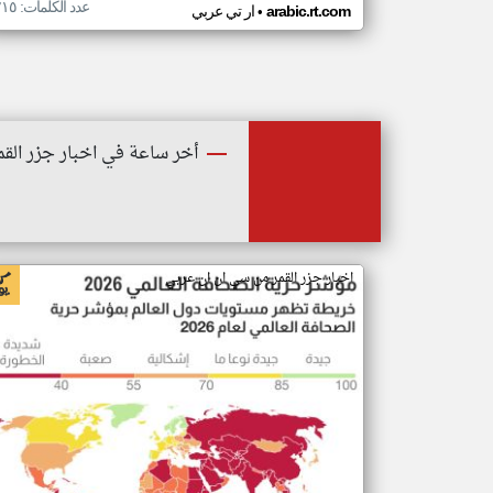
عدد الكلمات: ٢١٥
•
arabic.rt.com
ار تي عربي
أخر ساعة في اخبار جزر القم
اخبار جزر القمر من سي ان ان عربي