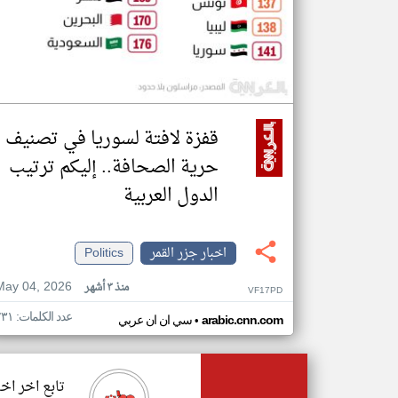
قفزة لافتة لسوريا في تصنيف
حرية الصحافة.. إليكم ترتيب
الدول العربية
اخبار جزر القمر
Politics
May 04, 2026
منذ ٣ أشهر
VF17PD
عدد الكلمات: ٢٣١
•
arabic.cnn.com
سي ان ان عربي
تابع اخر اخب