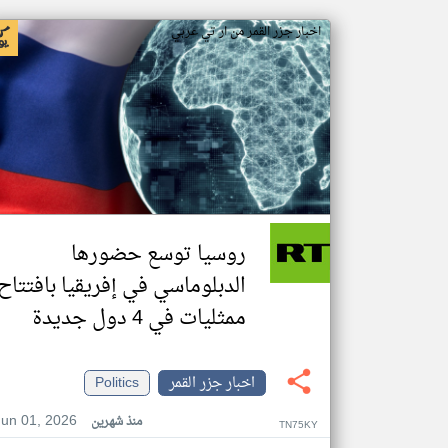
اخبار جزر القمر من ار تي عربي
روسيا توسع حضورها
الدبلوماسي في إفريقيا بافتتاح
ممثليات في 4 دول جديدة
اخبار جزر القمر
Politics
Jun 01, 2026
منذ شهرين
TN75KY