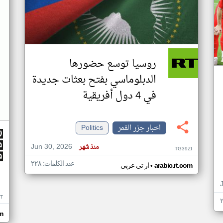
روسيا توسع حضورها
الدبلوماسي بفتح بعثات جديدة
في 4 دول أفريقية
اخبار جزر القمر
Politics
Jun 30, 2026
منذ شهر
TG39ZI
عدد الكلمات: ٢٢٨
•
arabic.rt.com
ار تي عربي
IT
m