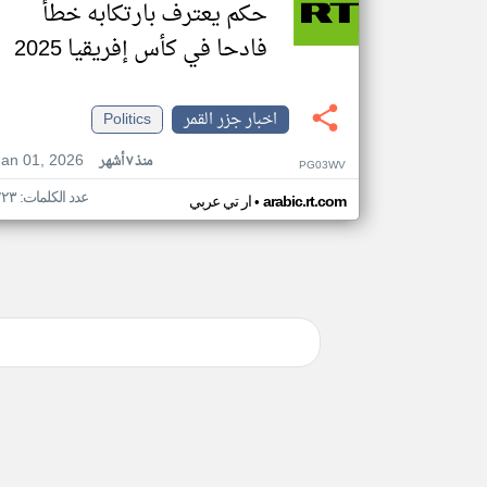
حكم يعترف بارتكابه خطأ
فادحا في كأس إفريقيا 2025
اخبار جزر القمر
Politics
Jan 01, 2026
منذ ٧ أشهر
PG03WV
عدد الكلمات: ٢٢٣
•
arabic.rt.com
ار تي عربي