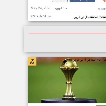
May 24, 2026
منذ شهرين
NH91E
عدد الكلمات: ٢٥٤
•
arabic.rt.c
ار تي عربي
بار جزر القمر من ار تي عربي