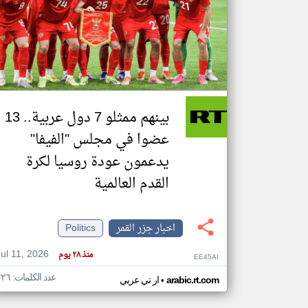
تعبر
المقالات
الموجوده
هنا عن
وجهة
نظر
بينهم ممثلو 7 دول عربية.. 13
كاتبيها.
عضوا في مجلس "الفيفا"
يدعمون عودة روسيا لكرة
القدم العالمية
اخبار جزر القمر
Politics
Jul 11, 2026
منذ ٢٨ يوم
EE45AI
عدد الكلمات: ٢٢٦
•
arabic.rt.com
ار تي عربي