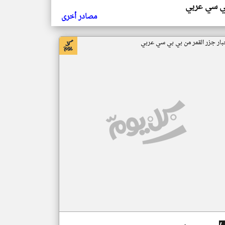
ي سي عربي
مصادر أخرى
بار جزر القمر من بي بي سي عربي