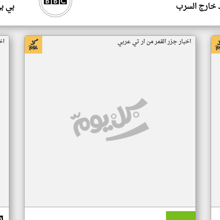
 خارج السرب
بي ب
اخبار جزر القمر من ار تي عربي
اخ