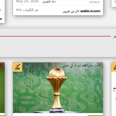
May 24, 2026
منذ شهرين
OX58UY
عدد الكلمات: ٣٢٨
S
•
arabic.rt.com
ار تي عربي
om
ر
اخبار جزر القمر من ار تي عربي
اخ