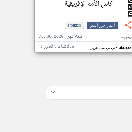
كأس الأمم الإفريقية
اخبار جزر القمر
Politics
Dec 30, 2025
منذ ٧ أشهر
MO29M
عدد الكلمات: ٦ الصور: ٢٥
•
bbc.co
بي بي سي عربي