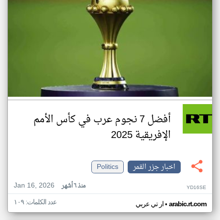
أفضل 7 نجوم عرب في كأس الأمم
الإفريقية 2025
اخبار جزر القمر
Politics
Jan 16, 2026
منذ ٦ أشهر
YD16SE
عدد الكلمات: ١٠٩
•
arabic.rt.com
ار تي عربي