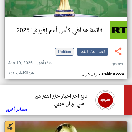
قائمة هدافي كأس أمم إفريقيا 2025
اخبار جزر القمر
Politics
Jan 19, 2026
منذ ٦ أشهر
QG60YL
عدد الكلمات: ١٤١
•
arabic.rt.com
ار تي عربي
تابع اخر اخبار جزر القمر من
سي ان ان عربي
مصادر أخرى