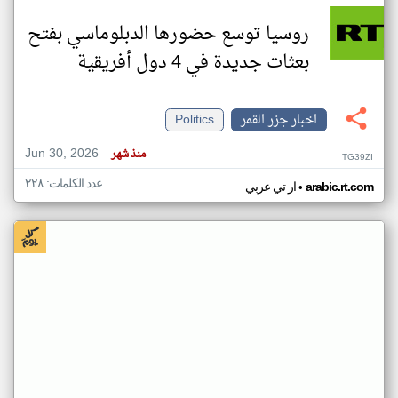
روسيا توسع حضورها الدبلوماسي بفتح
بعثات جديدة في 4 دول أفريقية
اخبار جزر القمر
Politics
Jun 30, 2026
منذ شهر
TG39ZI
عدد الكلمات: ٢٢٨
•
arabic.rt.com
ار تي عربي