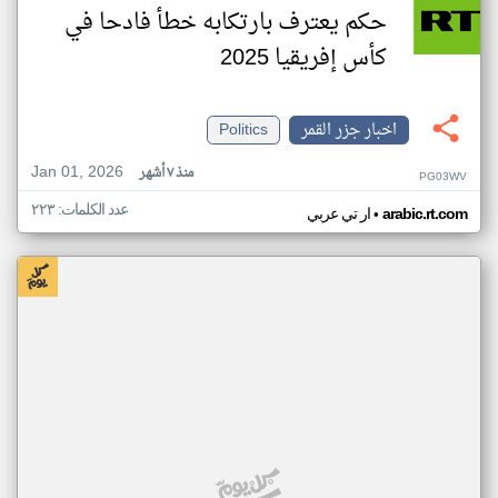
حكم يعترف بارتكابه خطأ فادحا في
كأس إفريقيا 2025
اخبار جزر القمر
Politics
Jan 01, 2026
منذ ٧ أشهر
PG03WV
عدد الكلمات: ٢٢٣
•
arabic.rt.com
ار تي عربي