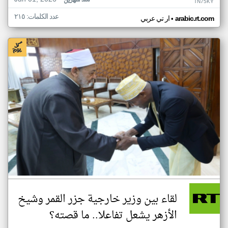
منذ شهرين
TN75KY
عدد الكلمات: ٢١٥
•
arabic.rt.com
ار تي عربي
لقاء بين وزير خارجية جزر القمر وشيخ
الأزهر يشعل تفاعلا.. ما قصته؟