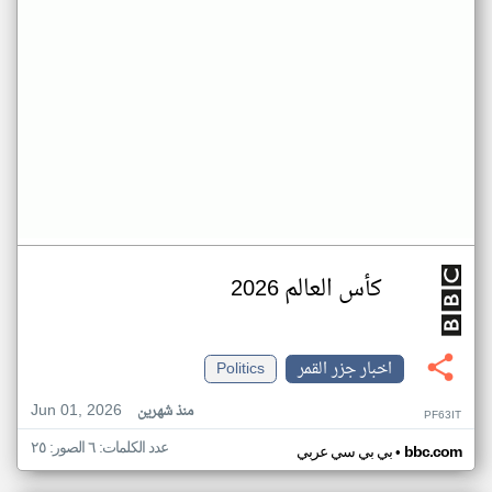
كأس العالم 2026
اخبار جزر القمر
Politics
Jun 01, 2026
منذ شهرين
PF63IT
عدد الكلمات: ٦ الصور: ٢٥
•
bbc.com
بي بي سي عربي