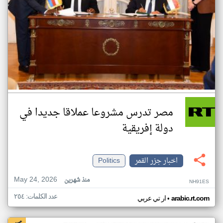
مصر تدرس مشروعا عملاقا جديدا في
دولة إفريقية
اخبار جزر القمر
Politics
May 24, 2026
منذ شهرين
NH91ES
عدد الكلمات: ٢٥٤
•
arabic.rt.com
ار تي عربي