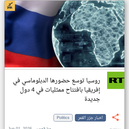
روسيا توسع حضورها الدبلوماسي في
إفريقيا بافتتاح ممثليات في 4 دول
جديدة
اخبار جزر القمر
Politics
Jun 01, 2026