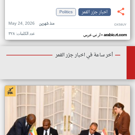
اخبار جزر القمر
Politics
May 24, 2026
منذ شهرين
OX58UY
عدد الكلمات: ٣٢٨
•
arabic.rt.com
ار تي عربي
أخر ساعة في اخبار جزر القمر