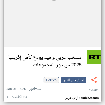
منتخب عربي وحيد يودع كأس إفريقيا
2025 من دور المجموعات
اخبار جزر القمر
Politics
Jan 01, 2026
منذ ٧ أشهر
YU55DX
عدد الكلمات: ١١٠
•
arabic.rt.com
ار تي عربي