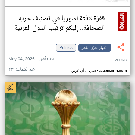
قفزة لافتة لسوريا في تصنيف حرية
الصحافة.. إليكم ترتيب الدول العربية
اخبار جزر القمر
Politics
May 04, 2026
منذ ٣ أشهر
VF17PD
عدد الكلمات: ٢٣١
•
arabic.cnn.com
سي ان ان عربي