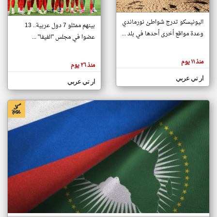
اليونيسكو تدرج شواطئ نورماندي
بينهم ممثلو 7 دول عربية.. 13
klyoum.com
وعدة مواقع أخرى أحدها في بلد ...
تغيير الدولة
عضوا في مجلس "الفيفا" ...
تعبر
مصادر الأخبار من جزر القمر
المقالات
الموجوده
اخبار جزر القمر على مدار الساعة
منذ ١١ يوم
هنا عن
منذ ٢٦ يوم
وجهة
نظر
أهم اخبار جزر القمر العاجلة والمباشرة
ار تي عربي
كاتبيها.
ار تي عربي