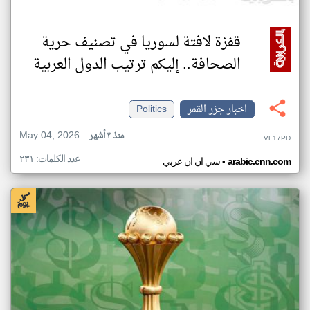
قفزة لافتة لسوريا في تصنيف حرية
الصحافة.. إليكم ترتيب الدول العربية
اخبار جزر القمر
Politics
May 04, 2026
منذ ٣ أشهر
VF17PD
عدد الكلمات: ٢٣١
•
arabic.cnn.com
سي ان ان عربي