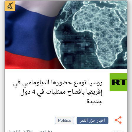
روسيا توسع حضورها الدبلوماسي في
إفريقيا بافتتاح ممثليات في 4 دول
جديدة
اخبار جزر القمر
Politics
Jun 01, 2026