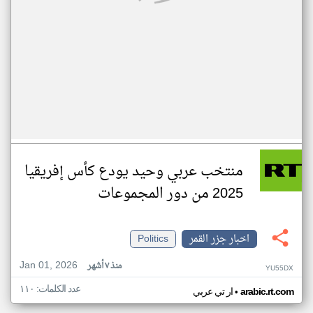
منتخب عربي وحيد يودع كأس إفريقيا
2025 من دور المجموعات
اخبار جزر القمر
Politics
Jan 01, 2026
منذ ٧ أشهر
YU55DX
عدد الكلمات: ١١٠
•
arabic.rt.com
ار تي عربي