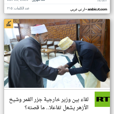
منذ شهرين
TN75KY
عدد الكلمات: ٢١٥
•
arabic.rt.com
ار تي عربي
لقاء بين وزير خارجية جزر القمر وشيخ
الأزهر يشعل تفاعلا.. ما قصته؟