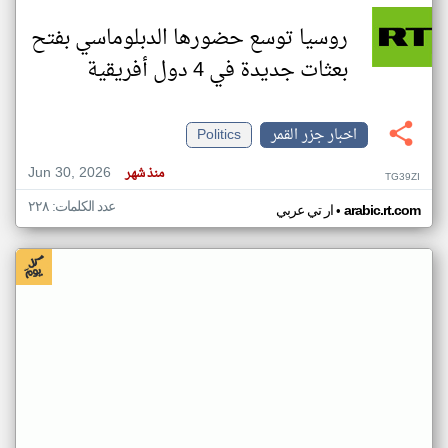
روسيا توسع حضورها الدبلوماسي بفتح
بعثات جديدة في 4 دول أفريقية
اخبار جزر القمر
Politics
Jun 30, 2026
منذ شهر
TG39ZI
عدد الكلمات: ٢٢٨
•
arabic.rt.com
ار تي عربي