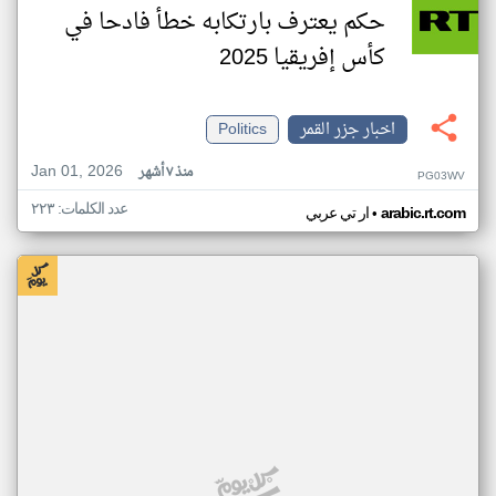
حكم يعترف بارتكابه خطأ فادحا في
كأس إفريقيا 2025
اخبار جزر القمر
Politics
Jan 01, 2026
منذ ٧ أشهر
PG03WV
عدد الكلمات: ٢٢٣
•
arabic.rt.com
ار تي عربي