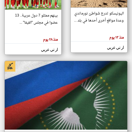
اليونيسكو تدرج شواطئ نورماندي
بينهم ممثلو 7 دول عربية.. 13
klyoum.com
وعدة مواقع أخرى أحدها في بلد ...
تغيير الدولة
عضوا في مجلس "الفيفا" ...
تعبر
مصادر الأخبار من جزر القمر
المقالات
الموجوده
اخبار جزر القمر على مدار الساعة
منذ ١٣ يوم
هنا عن
منذ ٢٨ يوم
وجهة
نظر
أهم اخبار جزر القمر العاجلة والمباشرة
ار تي عربي
كاتبيها.
ار تي عربي