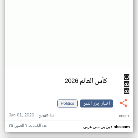
كأس العالم 2026
اخبار جزر القمر
Politics
Jun 01, 2026
منذ شهرين
PF63IT
عدد الكلمات: ٦ الصور: ٢٥
•
bbc.com
بي بي سي عربي