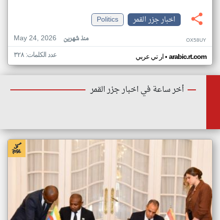
اخبار جزر القمر
Politics
May 24, 2026
منذ شهرين
OX58UY
عدد الكلمات: ٣٢٨
•
arabic.rt.com
ار تي عربي
أخر ساعة في اخبار جزر القمر