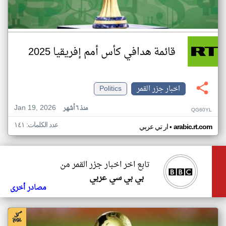
قائمة هدافي كأس أمم إفريقيا 2025
اخبار جزر القمر
Politics
Jan 19, 2026
منذ ٦ أشهر
QG60YL
عدد الكلمات: ١٤١
•
arabic.rt.com
ار تي عربي
تابع اخر اخبار جزر القمر من
بي بي سي عربي
مصادر أخرى