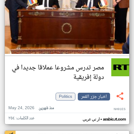
مصر تدرس مشروعا عملاقا جديدا في
دولة إفريقية
اخبار جزر القمر
Politics
May 24, 2026
منذ شهرين
NH91ES
عدد الكلمات: ٢٥٤
•
arabic.rt.com
ار تي عربي