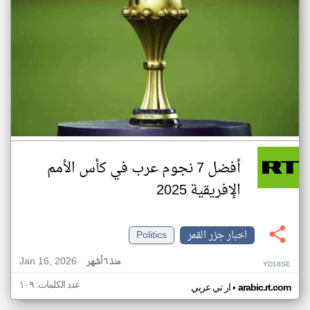
أفضل 7 نجوم عرب في كأس الأمم
الإفريقية 2025
اخبار جزر القمر
Politics
Jan 16, 2026
منذ ٦ أشهر
YD16SE
عدد الكلمات: ١٠٩
•
arabic.rt.com
ار تي عربي