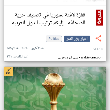
قفزة لافتة لسوريا في تصنيف حرية
الصحافة.. إليكم ترتيب الدول العربية
اخبار جزر القمر
Politics
May 04, 2026
منذ ٣ أشهر
VF17PD
عدد الكلمات: ٢٣١
•
arabic.cnn.com
سي ان ان عربي