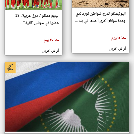
اليونيسكو تدرج شواطئ نورماندي
بينهم ممثلو 7 دول عربية.. 13
klyoum.com
وعدة مواقع أخرى أحدها في بلد ...
تغيير الدولة
عضوا في مجلس "الفيفا" ...
تعبر
مصادر الأخبار من جزر القمر
المقالات
الموجوده
اخبار جزر القمر على مدار الساعة
منذ ١٢ يوم
هنا عن
منذ ٢٧ يوم
وجهة
نظر
أهم اخبار جزر القمر العاجلة والمباشرة
ار تي عربي
كاتبيها.
ار تي عربي