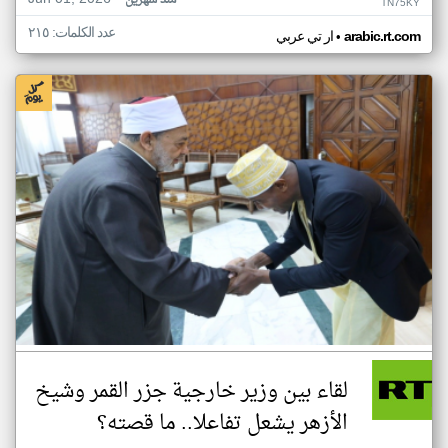
منذ شهرين
TN75KY
عدد الكلمات: ٢١٥
•
arabic.rt.com
ار تي عربي
لقاء بين وزير خارجية جزر القمر وشيخ
الأزهر يشعل تفاعلا.. ما قصته؟