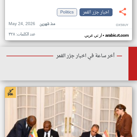
اخبار جزر القمر
Politics
May 24, 2026
منذ شهرين
OX58UY
عدد الكلمات: ٣٢٨
•
arabic.rt.com
ار تي عربي
أخر ساعة في اخبار جزر القمر