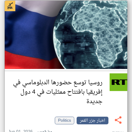
روسيا توسع حضورها الدبلوماسي في
إفريقيا بافتتاح ممثليات في 4 دول
جديدة
اخبار جزر القمر
Politics
Jun 01, 2026