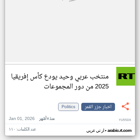
منتخب عربي وحيد يودع كأس إفريقيا
2025 من دور المجموعات
اخبار جزر القمر
Politics
Jan 01, 2026
منذ ٧ أشهر
YU55DX
عدد الكلمات: ١١٠
•
arabic.rt.com
ار تي عربي