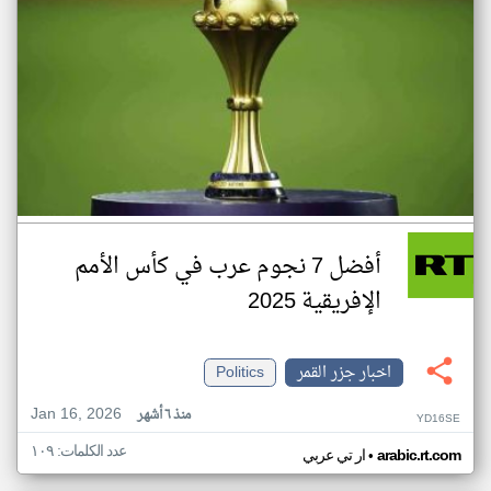
أفضل 7 نجوم عرب في كأس الأمم
الإفريقية 2025
اخبار جزر القمر
Politics
Jan 16, 2026
منذ ٦ أشهر
YD16SE
عدد الكلمات: ١٠٩
•
arabic.rt.com
ار تي عربي