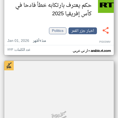
حكم يعترف بارتكابه خطأ فادحا في
كأس إفريقيا 2025
اخبار جزر القمر
Politics
Jan 01, 2026
منذ ٧ أشهر
PG03WV
عدد الكلمات: ٢٢٣
•
arabic.rt.com
ار تي عربي