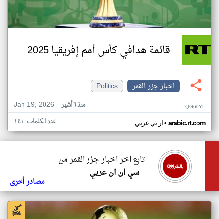
قائمة هدافي كأس أمم إفريقيا 2025
اخبار جزر القمر
Politics
Jan 19, 2026
منذ ٦ أشهر
QG60YL
عدد الكلمات: ١٤١
•
arabic.rt.com
ار تي عربي
تابع اخر اخبار جزر القمر من
سي ان ان عربي
مصادر أخرى