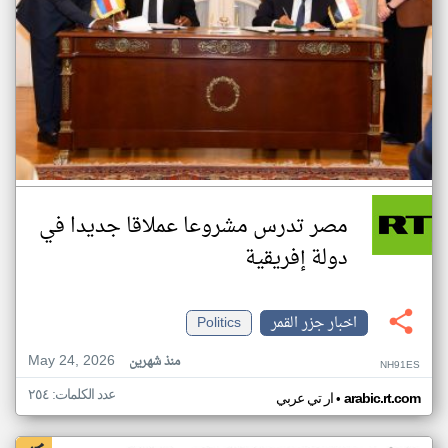
مصر تدرس مشروعا عملاقا جديدا في
دولة إفريقية
اخبار جزر القمر
Politics
May 24, 2026
منذ شهرين
NH91ES
عدد الكلمات: ٢٥٤
•
arabic.rt.com
ار تي عربي