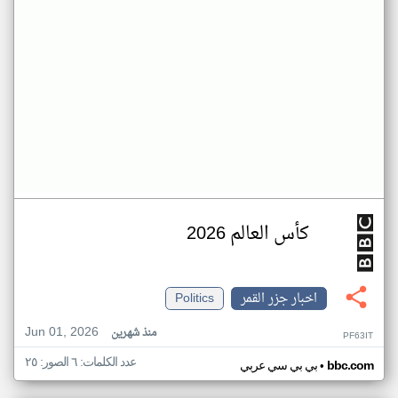
كأس العالم 2026
اخبار جزر القمر
Politics
Jun 01, 2026
منذ شهرين
PF63IT
عدد الكلمات: ٦ الصور: ٢٥
•
bbc.com
بي بي سي عربي