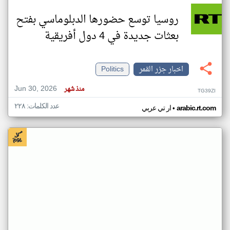
روسيا توسع حضورها الدبلوماسي بفتح
بعثات جديدة في 4 دول أفريقية
اخبار جزر القمر
Politics
Jun 30, 2026
منذ شهر
TG39ZI
عدد الكلمات: ٢٢٨
•
arabic.rt.com
ار تي عربي