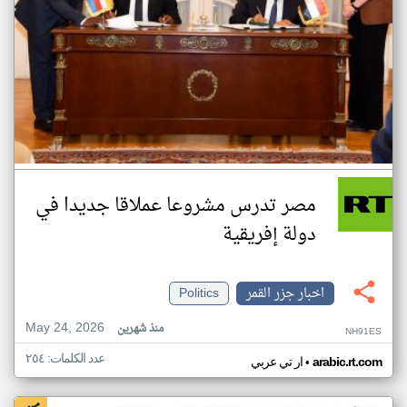
مصر تدرس مشروعا عملاقا جديدا في
دولة إفريقية
اخبار جزر القمر
Politics
May 24, 2026
منذ شهرين
NH91ES
عدد الكلمات: ٢٥٤
•
arabic.rt.com
ار تي عربي