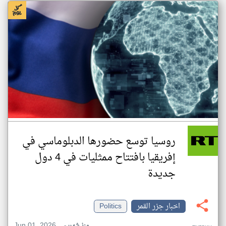
روسيا توسع حضورها الدبلوماسي في
إفريقيا بافتتاح ممثليات في 4 دول
جديدة
اخبار جزر القمر
Politics
Jun 01, 2026