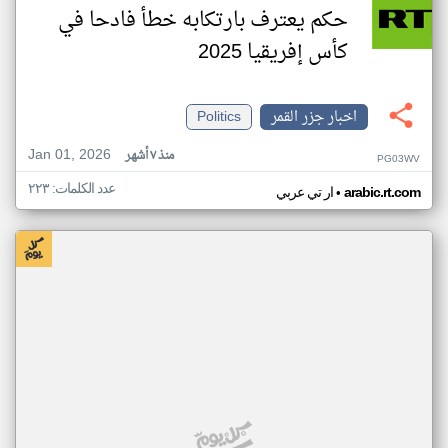
حكم يعترف بارتكابه خطأ فادحا في
كأس إفريقيا 2025
اخبار جزر القمر
Politics
Jan 01, 2026
منذ ٧ أشهر
PG03WV
عدد الكلمات: ٢٢٣
•
arabic.rt.com
ار تي عربي