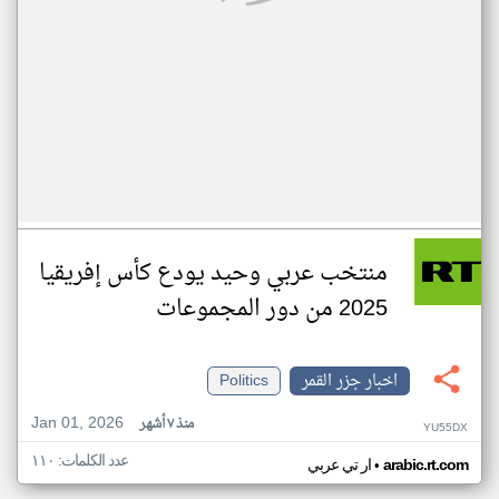
منتخب عربي وحيد يودع كأس إفريقيا
2025 من دور المجموعات
اخبار جزر القمر
Politics
Jan 01, 2026
منذ ٧ أشهر
YU55DX
عدد الكلمات: ١١٠
•
arabic.rt.com
ار تي عربي