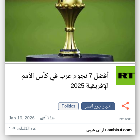
أفضل 7 نجوم عرب في كأس الأمم
الإفريقية 2025
اخبار جزر القمر
Politics
Jan 16, 2026
منذ ٦ أشهر
YD16SE
عدد الكلمات: ١٠٩
•
arabic.rt.com
ار تي عربي