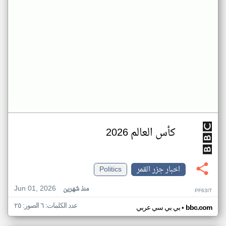
كأس العالم 2026
اخبار جزر القمر
Politics
Jun 01, 2026
منذ شهرين
PF63IT
عدد الكلمات: ٦ الصور: ٢٥
•
bbc.com
بي بي سي عربي