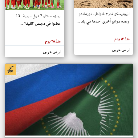
اليونيسكو تدرج شواطئ نورماندي
بينهم ممثلو 7 دول عربية.. 13
klyoum.com
وعدة مواقع أخرى أحدها في بلد ...
تغيير الدولة
عضوا في مجلس "الفيفا" ...
تعبر
مصادر الأخبار من جزر القمر
المقالات
الموجوده
اخبار جزر القمر على مدار الساعة
منذ ١٣ يوم
هنا عن
منذ ٢٨ يوم
وجهة
نظر
أهم اخبار جزر القمر العاجلة والمباشرة
ار تي عربي
كاتبيها.
ار تي عربي