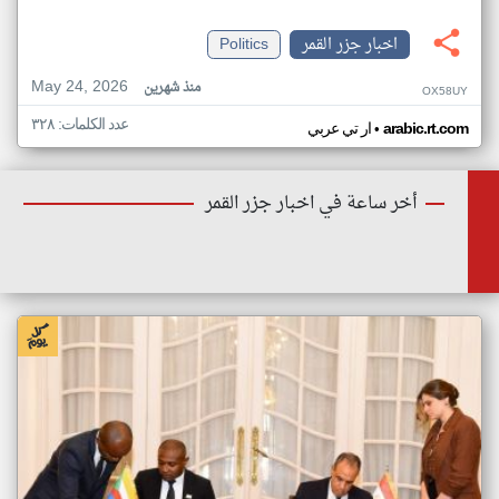
اخبار جزر القمر
Politics
May 24, 2026
منذ شهرين
OX58UY
عدد الكلمات: ٣٢٨
•
arabic.rt.com
ار تي عربي
أخر ساعة في اخبار جزر القمر