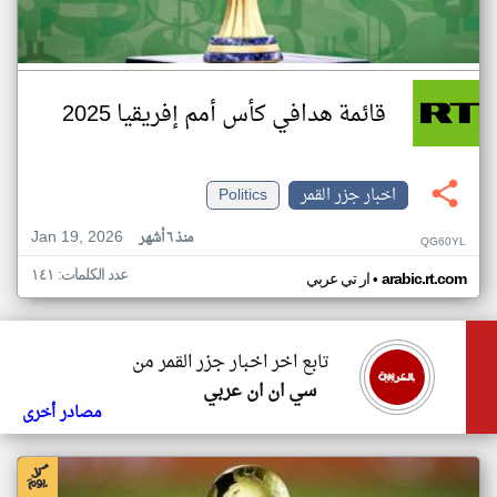
قائمة هدافي كأس أمم إفريقيا 2025
اخبار جزر القمر
Politics
Jan 19, 2026
منذ ٦ أشهر
QG60YL
عدد الكلمات: ١٤١
•
arabic.rt.com
ار تي عربي
تابع اخر اخبار جزر القمر من
سي ان ان عربي
مصادر أخرى