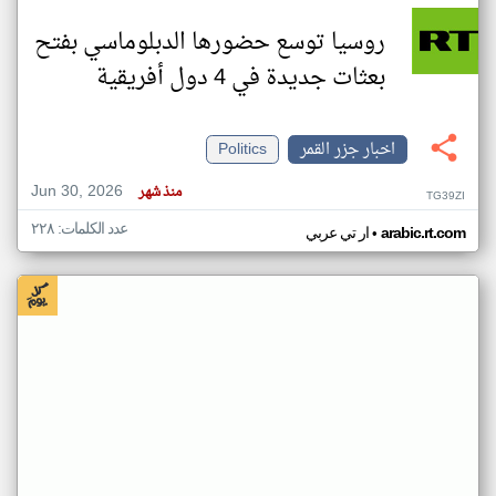
روسيا توسع حضورها الدبلوماسي بفتح
بعثات جديدة في 4 دول أفريقية
اخبار جزر القمر
Politics
Jun 30, 2026
منذ شهر
TG39ZI
عدد الكلمات: ٢٢٨
•
arabic.rt.com
ار تي عربي