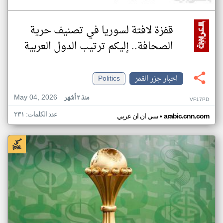
قفزة لافتة لسوريا في تصنيف حرية
الصحافة.. إليكم ترتيب الدول العربية
اخبار جزر القمر
Politics
May 04, 2026
منذ ٣ أشهر
VF17PD
عدد الكلمات: ٢٣١
•
arabic.cnn.com
سي ان ان عربي