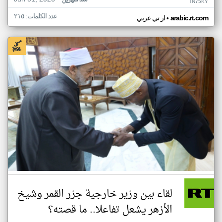
منذ شهرين
TN75KY
عدد الكلمات: ٢١٥
•
arabic.rt.com
ار تي عربي
لقاء بين وزير خارجية جزر القمر وشيخ
الأزهر يشعل تفاعلا.. ما قصته؟