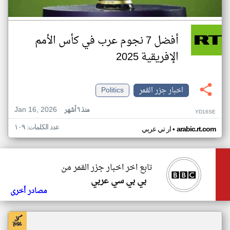
أفضل 7 نجوم عرب في كأس الأمم
الإفريقية 2025
اخبار جزر القمر
Politics
Jan 16, 2026
منذ ٦ أشهر
YD16SE
عدد الكلمات: ١٠٩
•
arabic.rt.com
ار تي عربي
تابع اخر اخبار جزر القمر من
بي بي سي عربي
مصادر أخرى