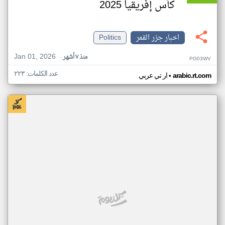
كأس إفريقيا 2025
اخبار جزر القمر
Politics
Jan 01, 2026
منذ ٧ أشهر
PG03WV
عدد الكلمات: ٢٢٣
•
arabic.rt.com
ار تي عربي