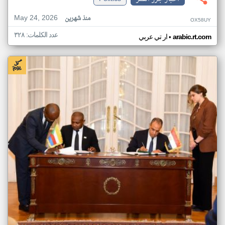
May 24, 2026
منذ شهرين
OX58UY
عدد الكلمات: ٣٢٨
•
arabic.rt.com
ار تي عربي