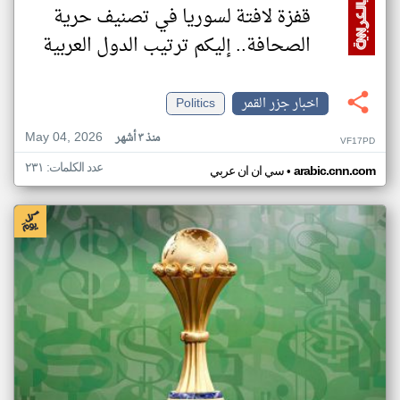
قفزة لافتة لسوريا في تصنيف حرية
الصحافة.. إليكم ترتيب الدول العربية
اخبار جزر القمر
Politics
May 04, 2026
منذ ٣ أشهر
VF17PD
عدد الكلمات: ٢٣١
•
arabic.cnn.com
سي ان ان عربي