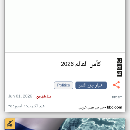
كأس العالم 2026
اخبار جزر القمر
Politics
Jun 01, 2026
منذ شهرين
PF63IT
عدد الكلمات: ٦ الصور: ٢٥
•
bbc.com
بي بي سي عربي