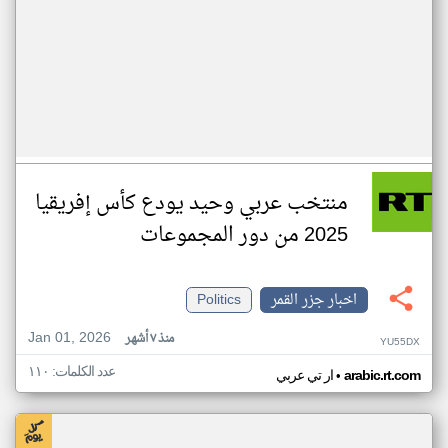
منتخب عربي وحيد يودع كأس إفريقيا
2025 من دور المجموعات
اخبار جزر القمر
Politics
Jan 01, 2026
منذ ٧ أشهر
YU55DX
عدد الكلمات: ١١٠
•
arabic.rt.com
ار تي عربي