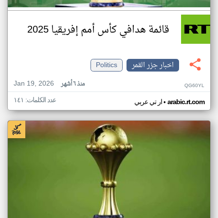
قائمة هدافي كأس أمم إفريقيا 2025
اخبار جزر القمر
Politics
Jan 19, 2026
منذ ٦ أشهر
QG60YL
عدد الكلمات: ١٤١
•
arabic.rt.com
ار تي عربي