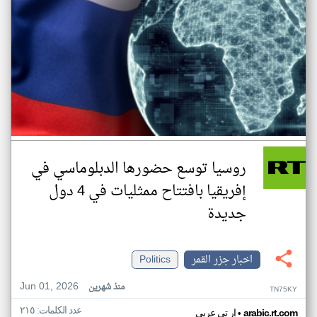
روسيا توسع حضورها الدبلوماسي في
إفريقيا بافتتاح ممثليات في 4 دول
جديدة
اخبار جزر القمر
Politics
Jun 01, 2026
منذ شهرين
TN75KY
عدد الكلمات: ٢١٥
•
arabic.rt.com
ار تي عربي