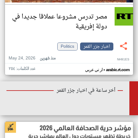
مصر تدرس مشروعا عملاقا جديدا في
دولة إفريقية
اخبار جزر القمر
Politics
May 24, 2026
منذ شهرين
NH91ES
عدد الكلمات: ٢٥٤
•
arabic.rt.com
ار تي عربي
أخر ساعة في اخبار جزر القمر