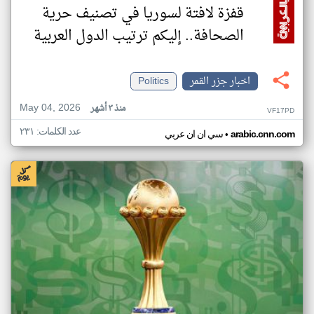
قفزة لافتة لسوريا في تصنيف حرية
الصحافة.. إليكم ترتيب الدول العربية
اخبار جزر القمر
Politics
May 04, 2026
منذ ٣ أشهر
VF17PD
عدد الكلمات: ٢٣١
•
arabic.cnn.com
سي ان ان عربي