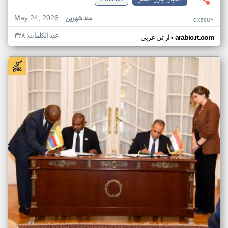
May 24, 2026
منذ شهرين
OX58UY
عدد الكلمات: ٣٢٨
•
arabic.rt.com
ار تي عربي