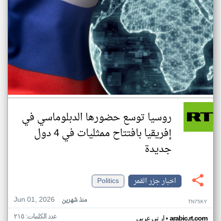
روسيا توسع حضورها الدبلوماسي في
إفريقيا بافتتاح ممثليات في 4 دول
جديدة
اخبار جزر القمر
Politics
Jun 01, 2026
منذ شهرين
TN75KY
عدد الكلمات: ٢١٥
•
arabic.rt.com
ار تي عربي