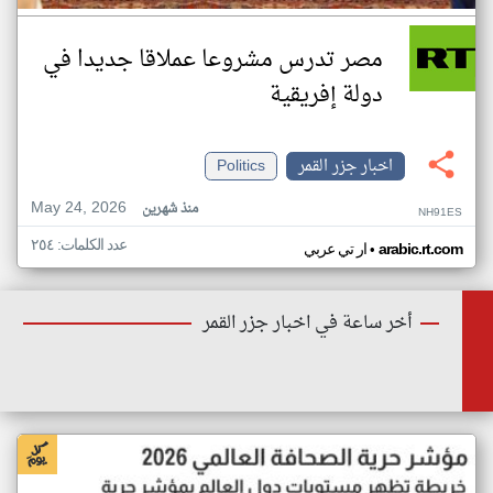
مصر تدرس مشروعا عملاقا جديدا في
دولة إفريقية
اخبار جزر القمر
Politics
May 24, 2026
منذ شهرين
NH91ES
عدد الكلمات: ٢٥٤
•
arabic.rt.com
ار تي عربي
أخر ساعة في اخبار جزر القمر