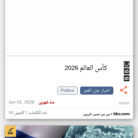
كأس العالم 2026
اخبار جزر القمر
Politics
Jun 01, 2026
منذ شهرين
PF63IT
عدد الكلمات: ٦ الصور: ٢٥
•
bbc.com
بي بي سي عربي