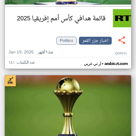
قائمة هدافي كأس أمم إفريقيا 2025
اخبار جزر القمر
Politics
Jan 19, 2026
منذ ٦ أشهر
QG60YL
عدد الكلمات: ١٤١
•
arabic.rt.com
ار تي عربي