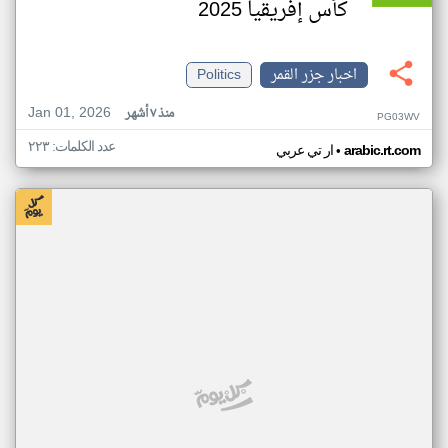
كأس إفريقيا 2025
اخبار جزر القمر
Politics
Jan 01, 2026
منذ ٧ أشهر
PG03WV
عدد الكلمات: ٢٢٣
•
arabic.rt.com
ار تي عربي