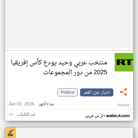
منتخب عربي وحيد يودع كأس إفريقيا
2025 من دور المجموعات
اخبار جزر القمر
Politics
Jan 01, 2026
منذ ٧ أشهر
YU55DX
عدد الكلمات: ١١٠
•
arabic.rt.com
ار تي عربي