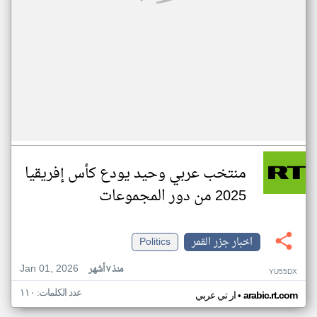
منتخب عربي وحيد يودع كأس إفريقيا
2025 من دور المجموعات
اخبار جزر القمر
Politics
Jan 01, 2026
منذ ٧ أشهر
YU55DX
عدد الكلمات: ١١٠
•
arabic.rt.com
ار تي عربي