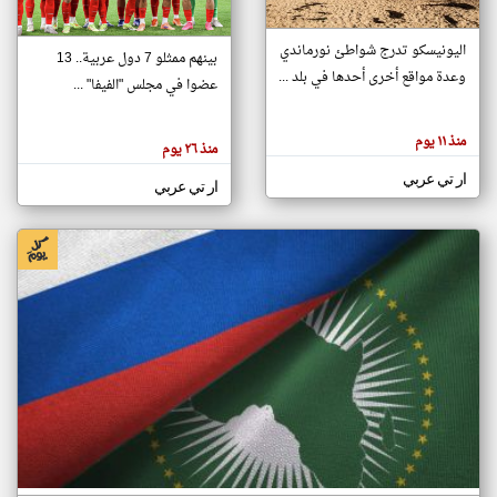
اليونيسكو تدرج شواطئ نورماندي
بينهم ممثلو 7 دول عربية.. 13
klyoum.com
وعدة مواقع أخرى أحدها في بلد ...
تغيير الدولة
عضوا في مجلس "الفيفا" ...
تعبر
مصادر الأخبار من جزر القمر
المقالات
الموجوده
اخبار جزر القمر على مدار الساعة
منذ ١١ يوم
هنا عن
منذ ٢٦ يوم
وجهة
نظر
أهم اخبار جزر القمر العاجلة والمباشرة
ار تي عربي
كاتبيها.
ار تي عربي