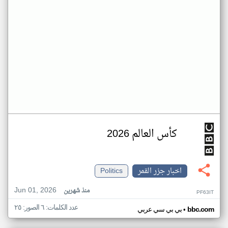
كأس العالم 2026
اخبار جزر القمر
Politics
Jun 01, 2026
منذ شهرين
PF63IT
عدد الكلمات: ٦ الصور: ٢٥
•
bbc.com
بي بي سي عربي