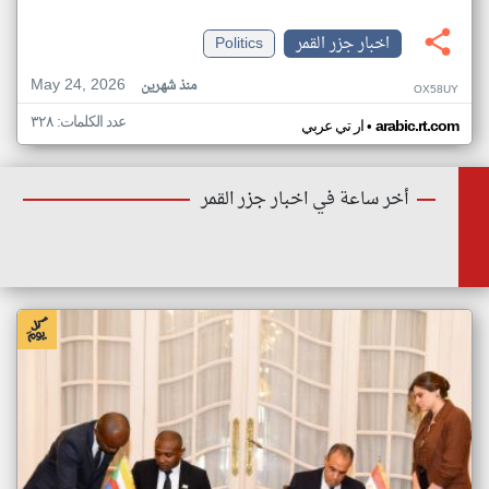
اخبار جزر القمر
Politics
May 24, 2026
منذ شهرين
OX58UY
عدد الكلمات: ٣٢٨
•
arabic.rt.com
ار تي عربي
أخر ساعة في اخبار جزر القمر