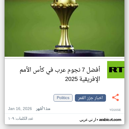
أفضل 7 نجوم عرب في كأس الأمم
الإفريقية 2025
اخبار جزر القمر
Politics
Jan 16, 2026
منذ ٦ أشهر
YD16SE
عدد الكلمات: ١٠٩
•
arabic.rt.com
ار تي عربي