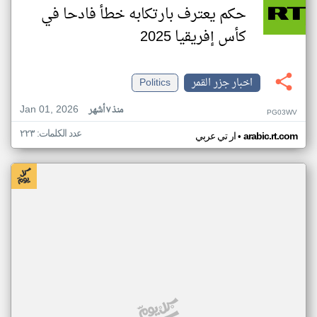
حكم يعترف بارتكابه خطأ فادحا في
كأس إفريقيا 2025
اخبار جزر القمر
Politics
Jan 01, 2026
منذ ٧ أشهر
PG03WV
عدد الكلمات: ٢٢٣
•
arabic.rt.com
ار تي عربي