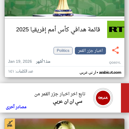
قائمة هدافي كأس أمم إفريقيا 2025
اخبار جزر القمر
Politics
Jan 19, 2026
منذ ٦ أشهر
QG60YL
عدد الكلمات: ١٤١
•
arabic.rt.com
ار تي عربي
تابع اخر اخبار جزر القمر من
سي ان ان عربي
مصادر أخرى