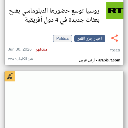
روسيا توسع حضورها الدبلوماسي بفتح
بعثات جديدة في 4 دول أفريقية
اخبار جزر القمر
Politics
Jun 30, 2026
منذ شهر
TG39ZI
عدد الكلمات: ٢٢٨
•
arabic.rt.com
ار تي عربي