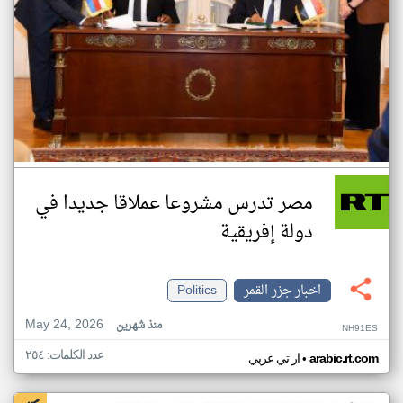
مصر تدرس مشروعا عملاقا جديدا في
دولة إفريقية
اخبار جزر القمر
Politics
May 24, 2026
منذ شهرين
NH91ES
عدد الكلمات: ٢٥٤
•
arabic.rt.com
ار تي عربي