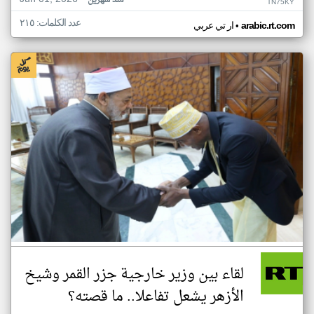
منذ شهرين
TN75KY
عدد الكلمات: ٢١٥
•
arabic.rt.com
ار تي عربي
لقاء بين وزير خارجية جزر القمر وشيخ
الأزهر يشعل تفاعلا.. ما قصته؟