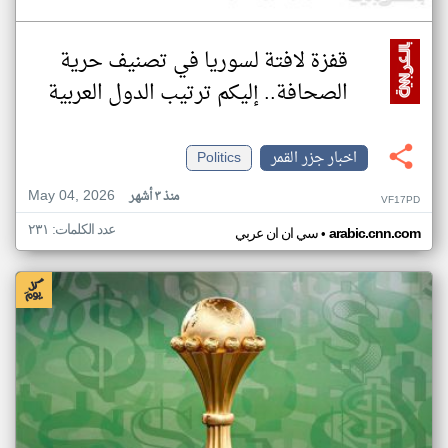
قفزة لافتة لسوريا في تصنيف حرية
الصحافة.. إليكم ترتيب الدول العربية
اخبار جزر القمر
Politics
May 04, 2026
منذ ٣ أشهر
VF17PD
عدد الكلمات: ٢٣١
•
arabic.cnn.com
سي ان ان عربي