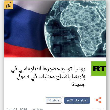
روسيا توسع حضورها الدبلوماسي في
إفريقيا بافتتاح ممثليات في 4 دول
جديدة
اخبار جزر القمر
Politics
Jun 01, 2026