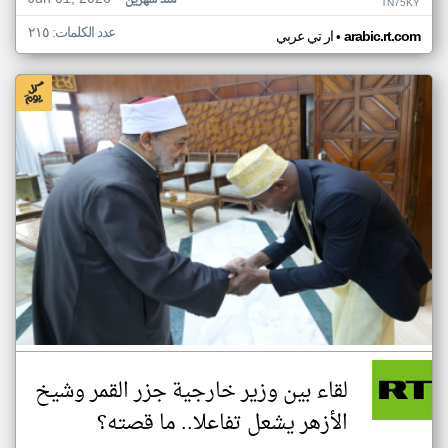
منذ شهرين
TN75KY
عدد الكلمات: ٢١٥
•
arabic.rt.com
ار تي عربي
لقاء بين وزير خارجية جزر القمر وشيخ
الأزهر يشعل تفاعلا.. ما قصته؟