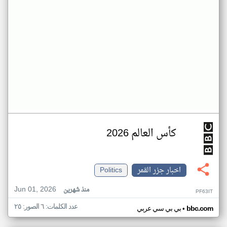
كأس العالم 2026
اخبار جزر القمر
Politics
Jun 01, 2026
منذ شهرين
PF63IT
عدد الكلمات: ٦ الصور: ٢٥
•
bbc.com
بي بي سي عربي