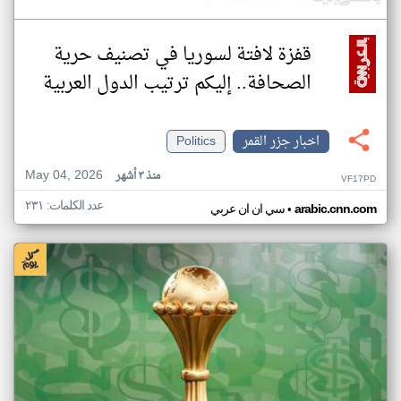
قفزة لافتة لسوريا في تصنيف حرية
الصحافة.. إليكم ترتيب الدول العربية
اخبار جزر القمر
Politics
May 04, 2026
منذ ٣ أشهر
VF17PD
عدد الكلمات: ٢٣١
•
arabic.cnn.com
سي ان ان عربي