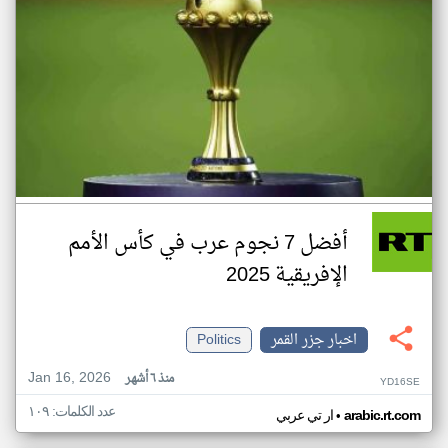
أفضل 7 نجوم عرب في كأس الأمم
الإفريقية 2025
اخبار جزر القمر
Politics
Jan 16, 2026
منذ ٦ أشهر
YD16SE
عدد الكلمات: ١٠٩
•
arabic.rt.com
ار تي عربي