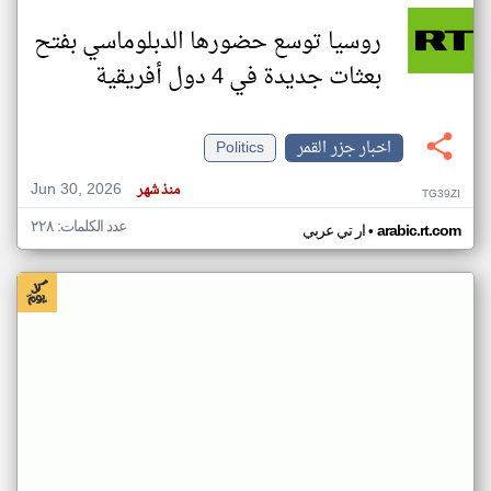
روسيا توسع حضورها الدبلوماسي بفتح
بعثات جديدة في 4 دول أفريقية
اخبار جزر القمر
Politics
Jun 30, 2026
منذ شهر
TG39ZI
عدد الكلمات: ٢٢٨
•
arabic.rt.com
ار تي عربي