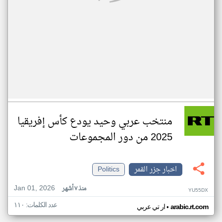
منتخب عربي وحيد يودع كأس إفريقيا
2025 من دور المجموعات
اخبار جزر القمر
Politics
Jan 01, 2026
منذ ٧ أشهر
YU55DX
عدد الكلمات: ١١٠
•
arabic.rt.com
ار تي عربي