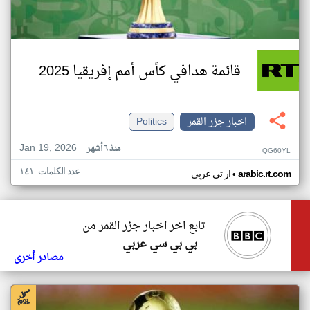
قائمة هدافي كأس أمم إفريقيا 2025
اخبار جزر القمر
Politics
Jan 19, 2026
منذ ٦ أشهر
QG60YL
عدد الكلمات: ١٤١
•
arabic.rt.com
ار تي عربي
تابع اخر اخبار جزر القمر من
بي بي سي عربي
مصادر أخرى