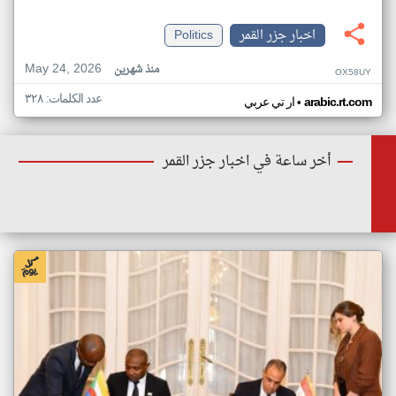
اخبار جزر القمر
Politics
May 24, 2026
منذ شهرين
OX58UY
عدد الكلمات: ٣٢٨
•
arabic.rt.com
ار تي عربي
أخر ساعة في اخبار جزر القمر