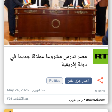
مصر تدرس مشروعا عملاقا جديدا في
دولة إفريقية
اخبار جزر القمر
Politics
May 24, 2026
منذ شهرين
NH91ES
عدد الكلمات: ٢٥٤
•
arabic.rt.com
ار تي عربي