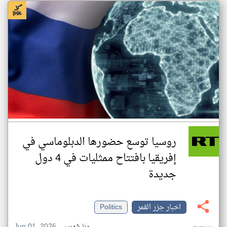
روسيا توسع حضورها الدبلوماسي في
إفريقيا بافتتاح ممثليات في 4 دول
جديدة
اخبار جزر القمر
Politics
Jun 01, 2026