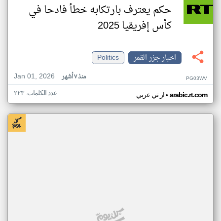
حكم يعترف بارتكابه خطأ فادحا في
كأس إفريقيا 2025
اخبار جزر القمر
Politics
Jan 01, 2026
منذ ٧ أشهر
PG03WV
عدد الكلمات: ٢٢٣
•
arabic.rt.com
ار تي عربي