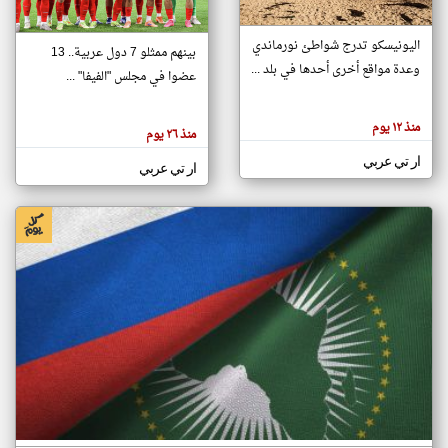
اليونيسكو تدرج شواطئ نورماندي
بينهم ممثلو 7 دول عربية.. 13
klyoum.com
وعدة مواقع أخرى أحدها في بلد ...
تغيير الدولة
عضوا في مجلس "الفيفا" ...
تعبر
مصادر الأخبار من جزر القمر
المقالات
الموجوده
اخبار جزر القمر على مدار الساعة
منذ ١٢ يوم
هنا عن
منذ ٢٦ يوم
وجهة
نظر
أهم اخبار جزر القمر العاجلة والمباشرة
ار تي عربي
كاتبيها.
ار تي عربي