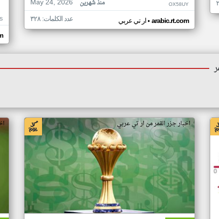
May 24, 2026
منذ شهرين
OX58UY
عدد الكلمات: ٣٢٨
S
•
arabic.rt.com
ار تي عربي
om
ر
اخبار جزر القمر من ار تي عربي
اخ