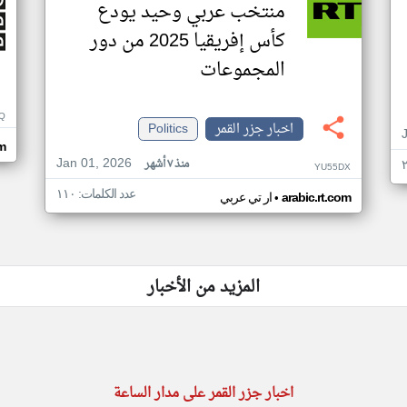
منتخب عربي وحيد يودع
كأس إفريقيا 2025 من دور
المجموعات
Q
اخبار جزر القمر
Politics
m
Jan 01, 2026
منذ ٧ أشهر
YU55DX
عدد الكلمات: ١١٠
•
arabic.rt.com
ار تي عربي
المزيد من الأخبار
اخبار جزر القمر على مدار الساعة