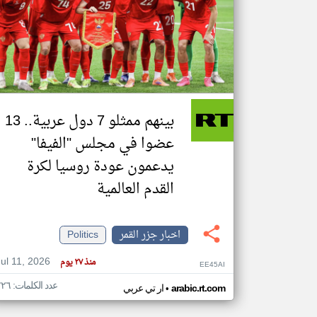
تعبر
المقالات
الموجوده
هنا عن
وجهة
نظر
بينهم ممثلو 7 دول عربية.. 13
كاتبيها.
عضوا في مجلس "الفيفا"
يدعمون عودة روسيا لكرة
القدم العالمية
اخبار جزر القمر
Politics
Jul 11, 2026
منذ ٢٧ يوم
EE45AI
عدد الكلمات: ٢٢٦
•
arabic.rt.com
ار تي عربي