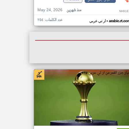
May 24, 2026
منذ شهرين
NH91E
عدد الكلمات: ٢٥٤
•
arabic.rt.c
ار تي عربي
بار جزر القمر من ار تي عربي