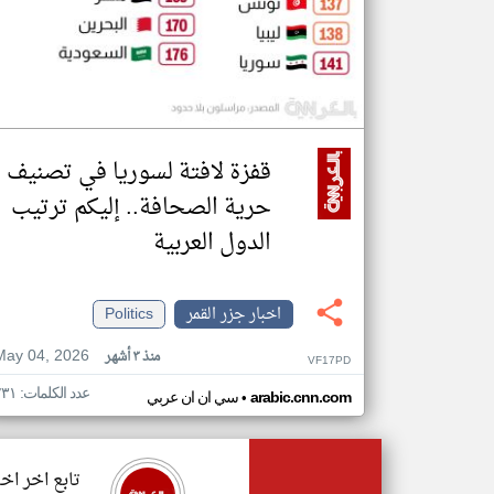
قفزة لافتة لسوريا في تصنيف
حرية الصحافة.. إليكم ترتيب
الدول العربية
اخبار جزر القمر
Politics
May 04, 2026
منذ ٣ أشهر
VF17PD
عدد الكلمات: ٢٣١
•
arabic.cnn.com
سي ان ان عربي
تابع اخر اخب