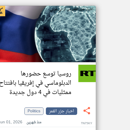
اخبار جزر القمر من ار تي عربي
روسيا توسع حضورها
الدبلوماسي في إفريقيا بافتتاح
ممثليات في 4 دول جديدة
اخبار جزر القمر
Politics
Jun 01, 2026
منذ شهرين
TN75KY