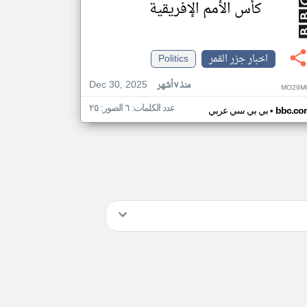
كأس الأمم الإفريقية
اخبار جزر القمر
Politics
Dec 30, 2025
منذ ٧ أشهر
MO29M
عدد الكلمات: ٦ الصور: ٢٥
•
bbc.co
بي بي سي عربي