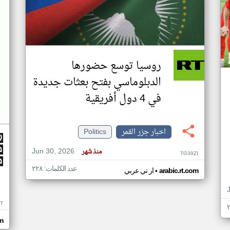
روسيا توسع حضورها
الدبلوماسي بفتح بعثات جديدة
في 4 دول أفريقية
اخبار جزر القمر
Politics
Jun 30, 2026
منذ شهر
TG39ZI
عدد الكلمات: ٢٢٨
•
arabic.rt.com
ار تي عربي
IT
m