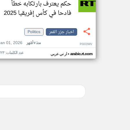
حكم يعترف بارتكابه خطأ
فادحا في كأس إفريقيا 2025
اخبار جزر القمر
Politics
Jan 01, 2026
منذ ٧ أشهر
PG03WV
عدد الكلمات: ٢٢٣
•
arabic.rt.com
ار تي عربي