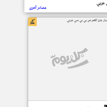
ي عربي
مصادر أخرى
بار جزر القمر من بي بي سي عربي