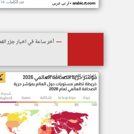
عدد الكلمات: ٢١٥
•
arabic.rt.com
ار تي عربي
أخر ساعة في اخبار جزر القم
اخبار جزر القمر من سي ان ان عربي