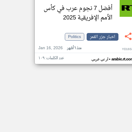
أفضل 7 نجوم عرب في كأس
الأمم الإفريقية 2025
اخبار جزر القمر
Politics
Jan 16, 2026
منذ ٦ أشهر
YD16S
عدد الكلمات: ١٠٩
•
arabic.rt.c
ار تي عربي