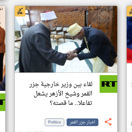
اخبار جزر القمر من ار تي عربي
اخ
لقاء بين وزير خارجية جزر
القمر وشيخ الأزهر يشعل
تفاعلا.. ما قصته؟
اخبار جزر القمر
Politics