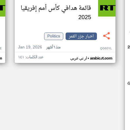
قائمة هدافي كأس أمم إفريقيا
2025
اخبار جزر القمر
Politics
Jan 19, 2026
منذ ٦ أشهر
E
QG60YL
عدد الكلمات: ١٤١
•
arabic.rt.com
ار تي عربي
om