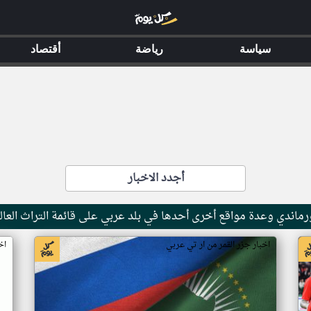
سياسة
رياضة
أقتصاد
أجدد الاخبار
ماندي وعدة مواقع أخرى أحدها في بلد عربي على قائمة التراث العال
اخبار جزر القمر من ار تي عربي
اخ