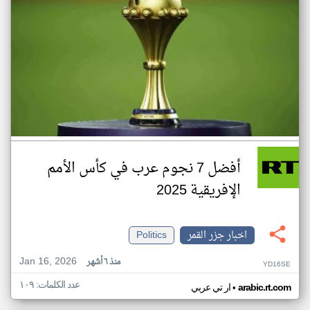
أفضل 7 نجوم عرب في كأس الأمم
الإفريقية 2025
اخبار جزر القمر
Politics
Jan 16, 2026
منذ ٦ أشهر
YD16SE
عدد الكلمات: ١٠٩
•
arabic.rt.com
ار تي عربي