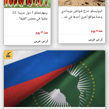
اليونيسكو تدرج شواطئ نورماندي
بينهم ممثلو 7 دول عربية.. 13
klyoum.com
وعدة مواقع أخرى أحدها في بلد ...
تغيير الدولة
عضوا في مجلس "الفيفا" ...
تعبر
مصادر الأخبار من جزر القمر
المقالات
الموجوده
اخبار جزر القمر على مدار الساعة
منذ ١١ يوم
هنا عن
منذ ٢٦ يوم
وجهة
نظر
أهم اخبار جزر القمر العاجلة والمباشرة
ار تي عربي
كاتبيها.
ار تي عربي