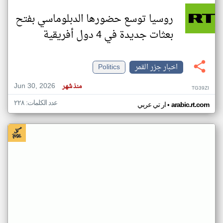
روسيا توسع حضورها الدبلوماسي بفتح
بعثات جديدة في 4 دول أفريقية
اخبار جزر القمر
Politics
Jun 30, 2026
منذ شهر
TG39ZI
عدد الكلمات: ٢٢٨
•
arabic.rt.com
ار تي عربي