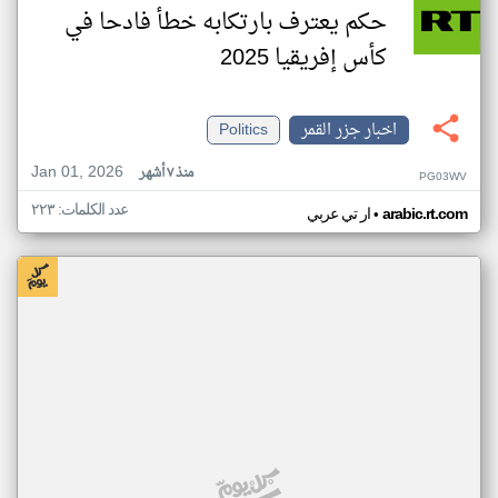
حكم يعترف بارتكابه خطأ فادحا في
كأس إفريقيا 2025
اخبار جزر القمر
Politics
Jan 01, 2026
منذ ٧ أشهر
PG03WV
عدد الكلمات: ٢٢٣
•
arabic.rt.com
ار تي عربي