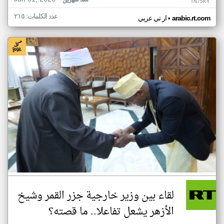
منذ شهرين
TN75KY
عدد الكلمات: ٢١٥
•
arabic.rt.com
ار تي عربي
لقاء بين وزير خارجية جزر القمر وشيخ
الأزهر يشعل تفاعلا.. ما قصته؟