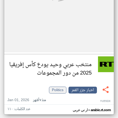
منتخب عربي وحيد يودع كأس إفريقيا
2025 من دور المجموعات
اخبار جزر القمر
Politics
Jan 01, 2026
منذ ٧ أشهر
YU55DX
عدد الكلمات: ١١٠
•
arabic.rt.com
ار تي عربي