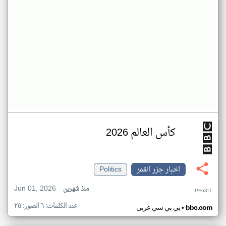
كأس العالم 2026
اخبار جزر القمر
Politics
Jun 01, 2026
منذ شهرين
PF63IT
عدد الكلمات: ٦ الصور: ٢٥
•
bbc.com
بي بي سي عربي