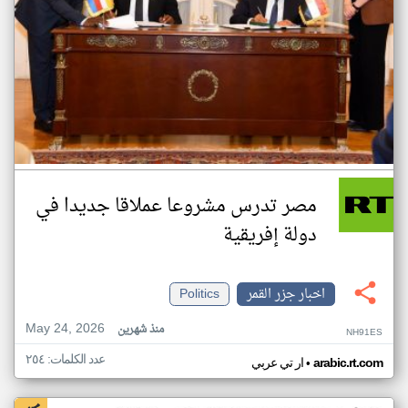
مصر تدرس مشروعا عملاقا جديدا في
دولة إفريقية
اخبار جزر القمر
Politics
May 24, 2026
منذ شهرين
NH91ES
عدد الكلمات: ٢٥٤
•
arabic.rt.com
ار تي عربي