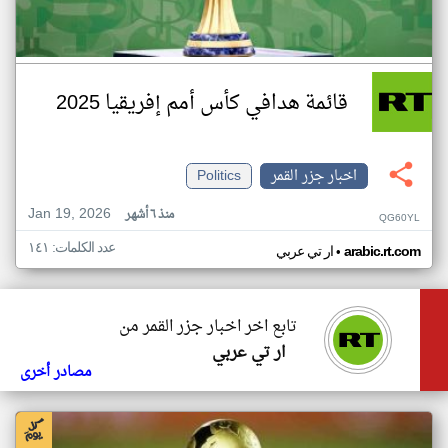
قائمة هدافي كأس أمم إفريقيا 2025
اخبار جزر القمر
Politics
Jan 19, 2026
منذ ٦ أشهر
QG60YL
عدد الكلمات: ١٤١
•
arabic.rt.com
ار تي عربي
تابع اخر اخبار جزر القمر من
ار تي عربي
مصادر أخرى