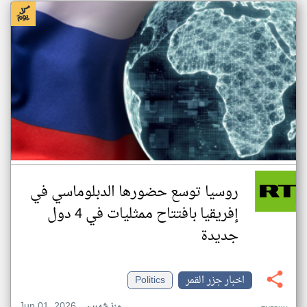
روسيا توسع حضورها الدبلوماسي في
إفريقيا بافتتاح ممثليات في 4 دول
جديدة
اخبار جزر القمر
Politics
Jun 01, 2026