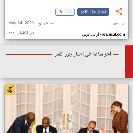
اخبار جزر القمر
Politics
May 24, 2026
منذ شهرين
OX58UY
عدد الكلمات: ٣٢٨
•
arabic.rt.com
ار تي عربي
أخر ساعة في اخبار جزر القمر