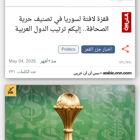
قفزة لافتة لسوريا في تصنيف حرية
الصحافة.. إليكم ترتيب الدول العربية
اخبار جزر القمر
Politics
May 04, 2026
منذ ٣ أشهر
VF17PD
عدد الكلمات: ٢٣١
•
arabic.cnn.com
سي ان ان عربي