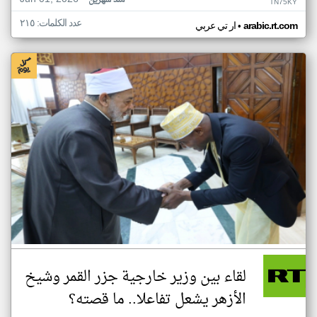
منذ شهرين
TN75KY
عدد الكلمات: ٢١٥
•
arabic.rt.com
ار تي عربي
لقاء بين وزير خارجية جزر القمر وشيخ
الأزهر يشعل تفاعلا.. ما قصته؟