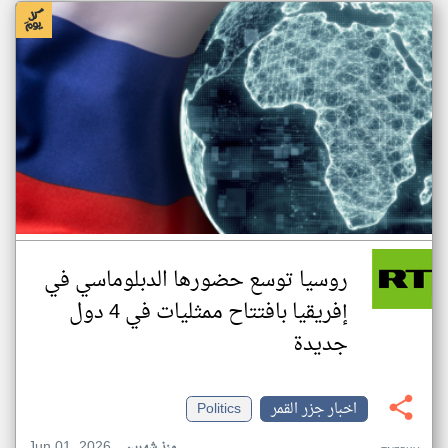
روسيا توسع حضورها الدبلوماسي في
إفريقيا بافتتاح ممثليات في 4 دول
جديدة
اخبار جزر القمر
Politics
Jun 01, 2026