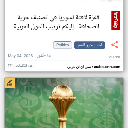
قفزة لافتة لسوريا في تصنيف حرية
الصحافة.. إليكم ترتيب الدول العربية
اخبار جزر القمر
Politics
May 04, 2026
منذ ٣ أشهر
VF17PD
عدد الكلمات: ٢٣١
•
arabic.cnn.com
سي ان ان عربي