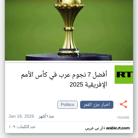
أفضل 7 نجوم عرب في كأس الأمم
الإفريقية 2025
اخبار جزر القمر
Politics
Jan 16, 2026
منذ ٦ أشهر
YD16SE
عدد الكلمات: ١٠٩
•
arabic.rt.com
ار تي عربي