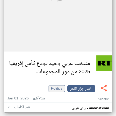
منتخب عربي وحيد يودع كأس إفريقيا
2025 من دور المجموعات
اخبار جزر القمر
Politics
Jan 01, 2026
منذ ٧ أشهر
YU55DX
عدد الكلمات: ١١٠
•
arabic.rt.com
ار تي عربي