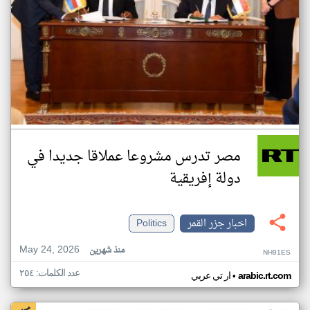
مصر تدرس مشروعا عملاقا جديدا في
دولة إفريقية
اخبار جزر القمر
Politics
May 24, 2026
منذ شهرين
NH91ES
عدد الكلمات: ٢٥٤
•
arabic.rt.com
ار تي عربي