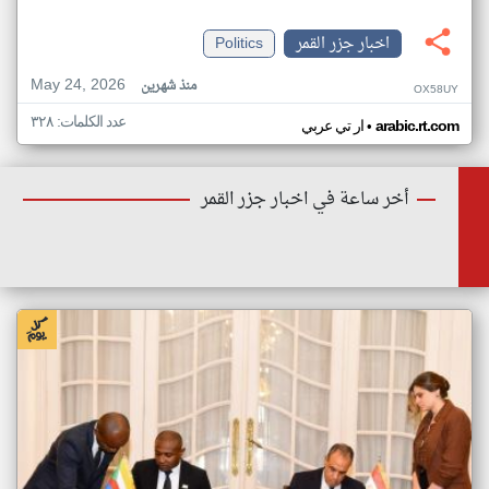
اخبار جزر القمر
Politics
May 24, 2026
منذ شهرين
OX58UY
عدد الكلمات: ٣٢٨
•
arabic.rt.com
ار تي عربي
أخر ساعة في اخبار جزر القمر