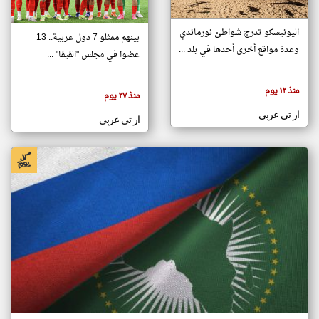
اليونيسكو تدرج شواطئ نورماندي
بينهم ممثلو 7 دول عربية.. 13
klyoum.com
وعدة مواقع أخرى أحدها في بلد ...
تغيير الدولة
عضوا في مجلس "الفيفا" ...
تعبر
مصادر الأخبار من جزر القمر
المقالات
الموجوده
اخبار جزر القمر على مدار الساعة
منذ ١٢ يوم
هنا عن
منذ ٢٧ يوم
وجهة
نظر
أهم اخبار جزر القمر العاجلة والمباشرة
ار تي عربي
كاتبيها.
ار تي عربي