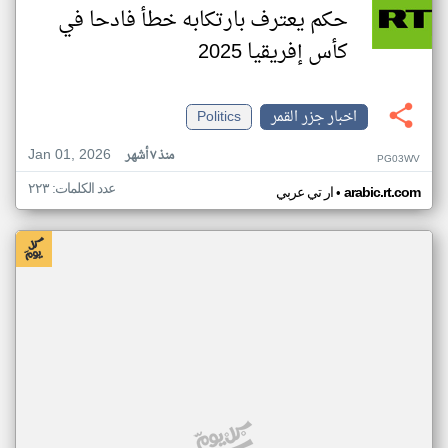
حكم يعترف بارتكابه خطأ فادحا في
كأس إفريقيا 2025
اخبار جزر القمر
Politics
Jan 01, 2026
منذ ٧ أشهر
PG03WV
عدد الكلمات: ٢٢٣
•
arabic.rt.com
ار تي عربي