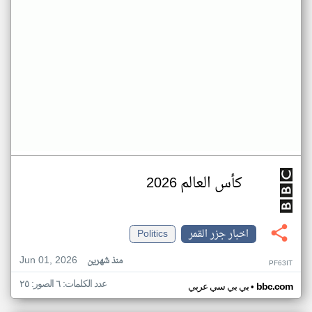
كأس العالم 2026
اخبار جزر القمر
Politics
Jun 01, 2026
منذ شهرين
PF63IT
عدد الكلمات: ٦ الصور: ٢٥
•
bbc.com
بي بي سي عربي