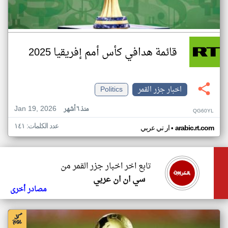
قائمة هدافي كأس أمم إفريقيا 2025
اخبار جزر القمر
Politics
Jan 19, 2026
منذ ٦ أشهر
QG60YL
عدد الكلمات: ١٤١
•
arabic.rt.com
ار تي عربي
تابع اخر اخبار جزر القمر من
سي ان ان عربي
مصادر أخرى