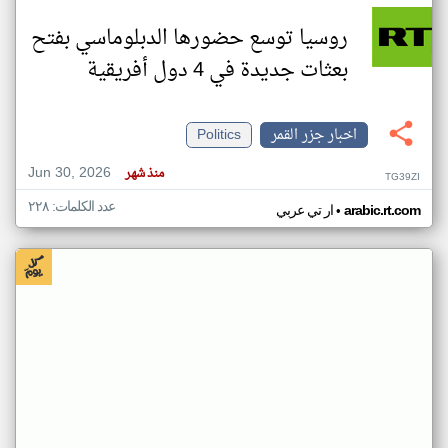
روسيا توسع حضورها الدبلوماسي بفتح
بعثات جديدة في 4 دول أفريقية
اخبار جزر القمر
Politics
Jun 30, 2026
منذ شهر
TG39ZI
عدد الكلمات: ٢٢٨
•
arabic.rt.com
ار تي عربي