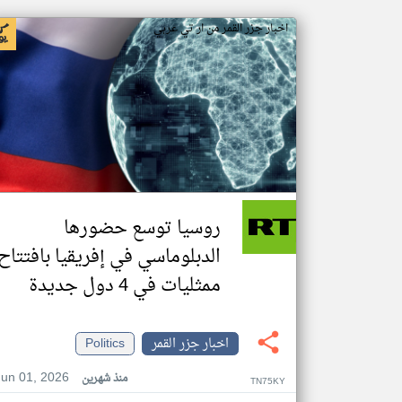
اخبار جزر القمر من ار تي عربي
روسيا توسع حضورها
الدبلوماسي في إفريقيا بافتتاح
ممثليات في 4 دول جديدة
اخبار جزر القمر
Politics
Jun 01, 2026
منذ شهرين
TN75KY