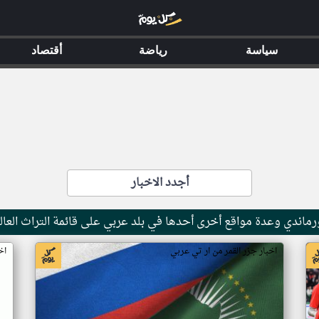
سياسة
رياضة
أقتصاد
أجدد الاخبار
ماندي وعدة مواقع أخرى أحدها في بلد عربي على قائمة التراث العال
اخبار جزر القمر من ار تي عربي
اخ