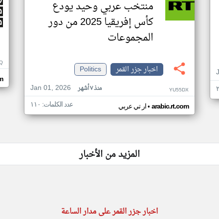
منتخب عربي وحيد يودع
كأس إفريقيا 2025 من دور
المجموعات
Q
اخبار جزر القمر
Politics
m
Jan 01, 2026
منذ ٧ أشهر
YU55DX
عدد الكلمات: ١١٠
•
arabic.rt.com
ار تي عربي
المزيد من الأخبار
اخبار جزر القمر على مدار الساعة