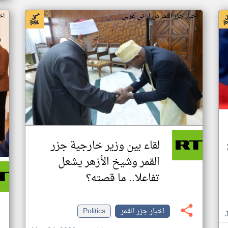
اخبار جزر القمر من ار تي عربي
اخ
لقاء بين وزير خارجية جزر
القمر وشيخ الأزهر يشعل
تفاعلا.. ما قصته؟
اخبار جزر القمر
Politics