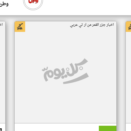
وطن 
اخبار جزر القمر من ار تي عربي
اخ