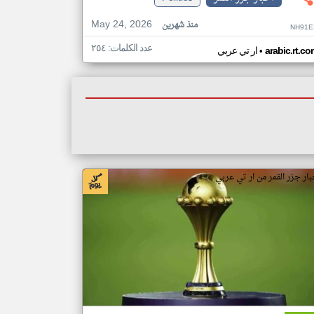
May 24, 2026
منذ شهرين
NH91E
عدد الكلمات: ٢٥٤
•
arabic.rt.c
ار تي عربي
بار جزر القمر من ار تي عربي