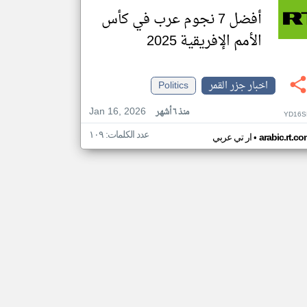
أفضل 7 نجوم عرب في كأس
الأمم الإفريقية 2025
اخبار جزر القمر
Politics
Jan 16, 2026
منذ ٦ أشهر
YD16S
عدد الكلمات: ١٠٩
•
arabic.rt.c
ار تي عربي