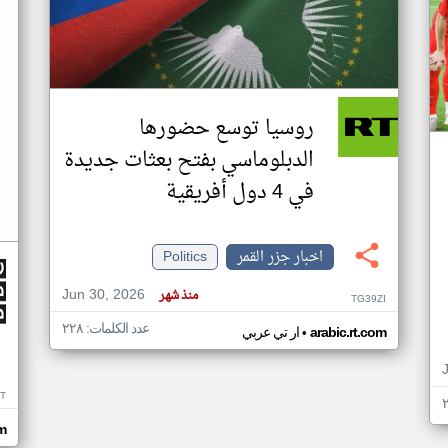
روسيا توسع حضورها
الدبلوماسي بفتح بعثات جديدة
في 4 دول أفريقية
اخبار جزر القمر
Politics
Jun 30, 2026
منذ شهر
TG39ZI
عدد الكلمات: ٢٢٨
•
arabic.rt.com
ار تي عربي
IT
m