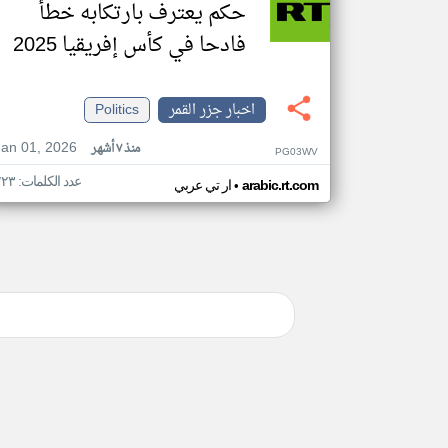
حكم يعترف بارتكابه خطأ
فادحا في كأس إفريقيا 2025
اخبار جزر القمر
Politics
Jan 01, 2026
منذ ٧ أشهر
PG03WV
عدد الكلمات: ٢٢٣
•
arabic.rt.com
ار تي عربي