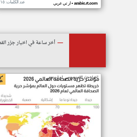
عدد الكلمات: ٢١٥
•
arabic.rt.com
ار تي عربي
أخر ساعة في اخبار جزر القم
اخبار جزر القمر من سي ان ان عربي