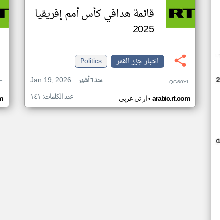
قائمة هدافي كأس أمم إفريقيا
2025
اخبار جزر القمر
Politics
Jan 19, 2026
منذ ٦ أشهر
E
QG60YL
عدد الكلمات: ١٤١
•
arabic.rt.com
ار تي عربي
om