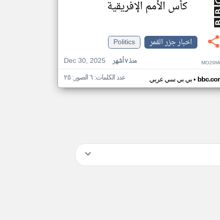
كأس الأمم الإفريقية
اخبار جزر القمر
Politics
Dec 30, 2025
منذ ٧ أشهر
MO29M
عدد الكلمات: ٦ الصور: ٢٥
•
bbc.co
بي بي سي عربي