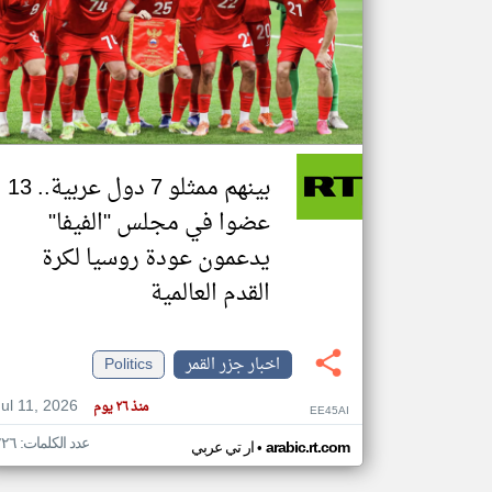
تعبر
المقالات
الموجوده
هنا عن
وجهة
نظر
بينهم ممثلو 7 دول عربية.. 13
كاتبيها.
عضوا في مجلس "الفيفا"
يدعمون عودة روسيا لكرة
القدم العالمية
اخبار جزر القمر
Politics
Jul 11, 2026
منذ ٢٦ يوم
EE45AI
عدد الكلمات: ٢٢٦
•
arabic.rt.com
ار تي عربي