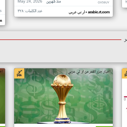
May 24, 2026
منذ شهرين
OX58UY
عدد الكلمات: ٣٢٨
S
•
arabic.rt.com
ار تي عربي
om
ر
اخبار جزر القمر من ار تي عربي
اخ