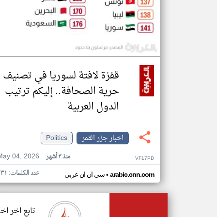
قفزة لافتة لسوريا في تصنيف
حرية الصحافة.. إليكم ترتيب
الدول العربية
اخبار جزر القمر
Politics
May 04, 2026
منذ ٣ أشهر
VF17PD
عدد الكلمات: ٢٣١
•
arabic.cnn.com
سي ان ان عربي
تابع اخر اخب