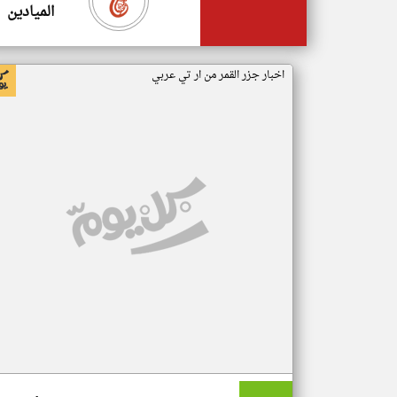
الميادين
اخبار جزر القمر من ار تي عربي