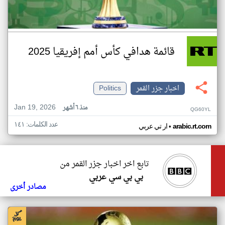
قائمة هدافي كأس أمم إفريقيا 2025
اخبار جزر القمر
Politics
Jan 19, 2026
منذ ٦ أشهر
QG60YL
عدد الكلمات: ١٤١
•
arabic.rt.com
ار تي عربي
تابع اخر اخبار جزر القمر من
بي بي سي عربي
مصادر أخرى