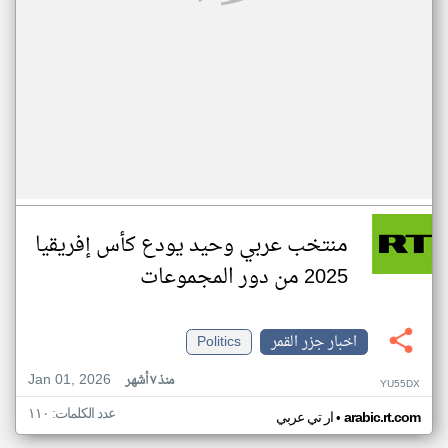
منتخب عربي وحيد يودع كأس إفريقيا
2025 من دور المجموعات
اخبار جزر القمر
Politics
Jan 01, 2026
منذ ٧ أشهر
YU55DX
عدد الكلمات: ١١٠
•
arabic.rt.com
ار تي عربي