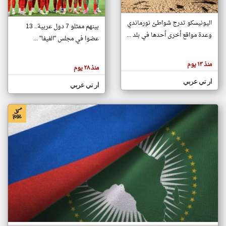
اليونيسكو تدرج شواطئ نورماندي
بينهم ممثلو 7 دول عربية.. 13
klyoum.com
وعدة مواقع أخرى أحدها في بلد ...
تغيير الدولة
عضوا في مجلس "الفيفا" ...
تعبر
مصادر الأخبار من جزر القمر
المقالات
الموجوده
اخبار جزر القمر على مدار الساعة
منذ ١٣ يوم
هنا عن
منذ ٢٨ يوم
وجهة
نظر
أهم اخبار جزر القمر العاجلة والمباشرة
ار تي عربي
كاتبيها.
ار تي عربي