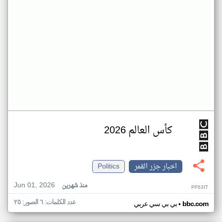
كأس العالم 2026
اخبار جزر القمر
Politics
Jun 01, 2026
منذ شهرين
PF63IT
عدد الكلمات: ٦ الصور: ٢٥
•
bbc.com
بي بي سي عربي