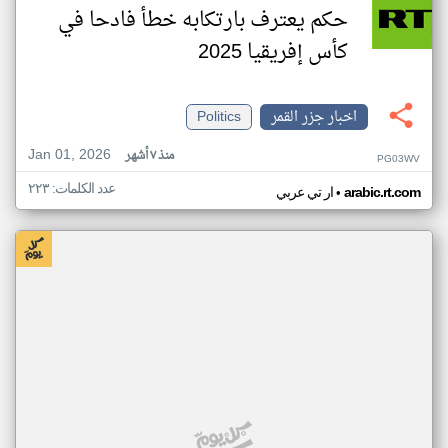
حكم يعترف بارتكابه خطأ فادحا في
كأس إفريقيا 2025
اخبار جزر القمر
Politics
Jan 01, 2026
منذ ٧ أشهر
PG03WV
عدد الكلمات: ٢٢٣
•
arabic.rt.com
ار تي عربي