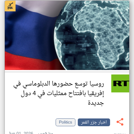
روسيا توسع حضورها الدبلوماسي في
إفريقيا بافتتاح ممثليات في 4 دول
جديدة
اخبار جزر القمر
Politics
Jun 01, 2026