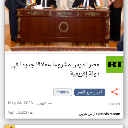
مصر تدرس مشروعا عملاقا جديدا في
دولة إفريقية
اخبار جزر القمر
Politics
May 24, 2026
منذ شهرين
NH91ES
عدد الكلمات: ٢٥٤
•
arabic.rt.com
ار تي عربي