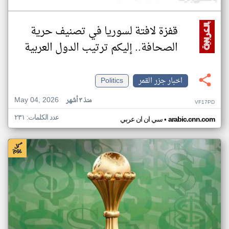
قفزة لافتة لسوريا في تصنيف حرية
الصحافة.. إليكم ترتيب الدول العربية
اخبار جزر القمر
Politics
May 04, 2026
منذ ٣ أشهر
VF17PD
عدد الكلمات: ٢٣١
•
arabic.cnn.com
سي ان ان عربي