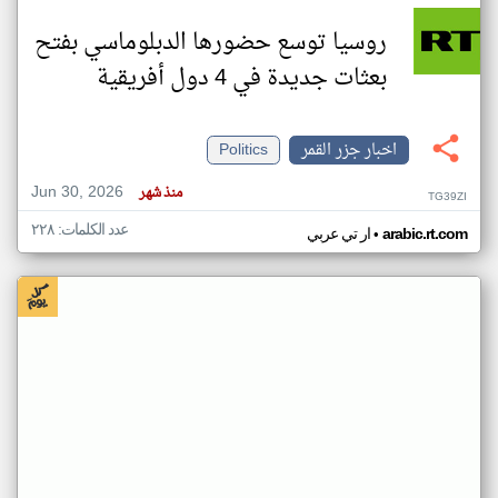
روسيا توسع حضورها الدبلوماسي بفتح
بعثات جديدة في 4 دول أفريقية
اخبار جزر القمر
Politics
Jun 30, 2026
منذ شهر
TG39ZI
عدد الكلمات: ٢٢٨
•
arabic.rt.com
ار تي عربي