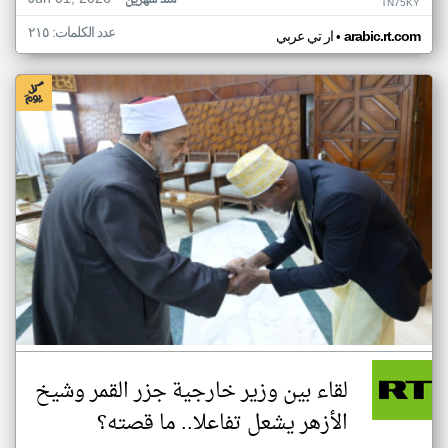
منذ شهرين
TN75KY
عدد الكلمات: ٢١٥
•
arabic.rt.com
ار تي عربي
لقاء بين وزير خارجية جزر القمر وشيخ
الأزهر يشعل تفاعلا.. ما قصته؟