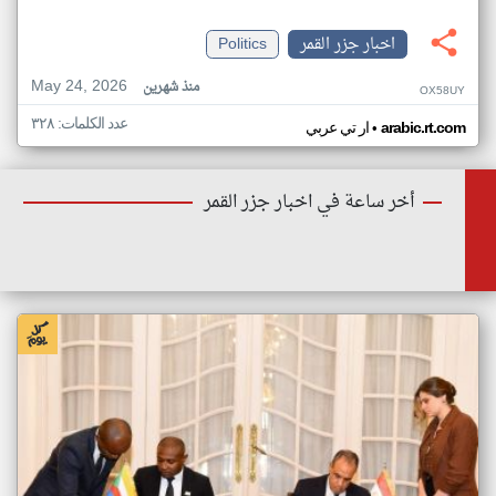
اخبار جزر القمر
Politics
May 24, 2026
منذ شهرين
OX58UY
عدد الكلمات: ٣٢٨
•
arabic.rt.com
ار تي عربي
أخر ساعة في اخبار جزر القمر