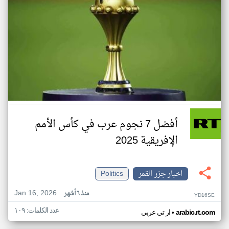
أفضل 7 نجوم عرب في كأس الأمم
الإفريقية 2025
اخبار جزر القمر
Politics
Jan 16, 2026
منذ ٦ أشهر
YD16SE
عدد الكلمات: ١٠٩
•
arabic.rt.com
ار تي عربي