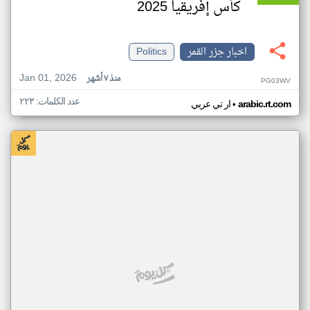
كأس إفريقيا 2025
اخبار جزر القمر
Politics
Jan 01, 2026
منذ ٧ أشهر
PG03WV
عدد الكلمات: ٢٢٣
•
arabic.rt.com
ار تي عربي