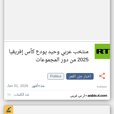
منتخب عربي وحيد يودع كأس إفريقيا
2025 من دور المجموعات
اخبار جزر القمر
Politics
Jan 01, 2026
منذ ٧ أشهر
YU55DX
عدد الكلمات: ١١٠
•
arabic.rt.com
ار تي عربي