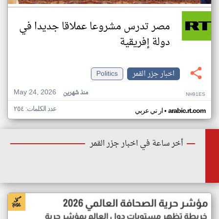
مصر تدرس مشروعا عملاقا جديدا في
دولة إفريقية
اخبار جزر القمر
Politics
May 24, 2026
منذ شهرين
NH91ES
عدد الكلمات: ٢٥٤
•
arabic.rt.com
ار تي عربي
أخر ساعة في اخبار جزر القمر