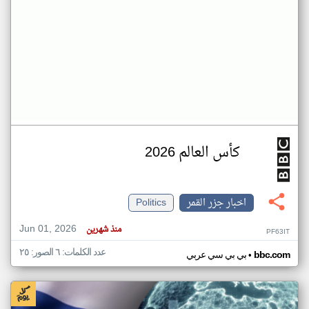
كأس العالم 2026
اخبار جزر القمر
Politics
Jun 01, 2026
منذ شهرين
PF63IT
عدد الكلمات: ٦ الصور: ٢٥
•
bbc.com
بي بي سي عربي