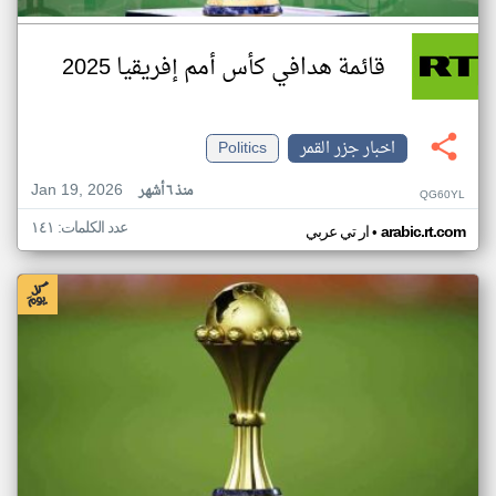
قائمة هدافي كأس أمم إفريقيا 2025
اخبار جزر القمر
Politics
Jan 19, 2026
منذ ٦ أشهر
QG60YL
عدد الكلمات: ١٤١
•
arabic.rt.com
ار تي عربي