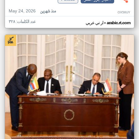
May 24, 2026
منذ شهرين
OX58UY
عدد الكلمات: ٣٢٨
•
arabic.rt.com
ار تي عربي