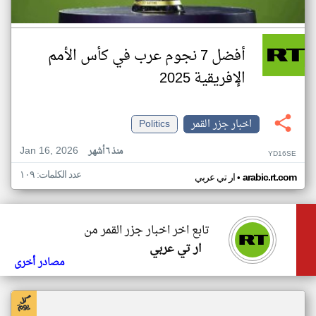
أفضل 7 نجوم عرب في كأس الأمم
الإفريقية 2025
اخبار جزر القمر
Politics
Jan 16, 2026
منذ ٦ أشهر
YD16SE
عدد الكلمات: ١٠٩
•
arabic.rt.com
ار تي عربي
تابع اخر اخبار جزر القمر من
ار تي عربي
مصادر أخرى