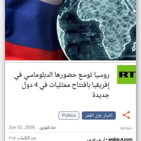
روسيا توسع حضورها الدبلوماسي في
إفريقيا بافتتاح ممثليات في 4 دول
جديدة
اخبار جزر القمر
Politics
Jun 01, 2026
منذ شهرين
TN75KY
عدد الكلمات: ٢١٥
•
arabic.rt.com
ار تي عربي