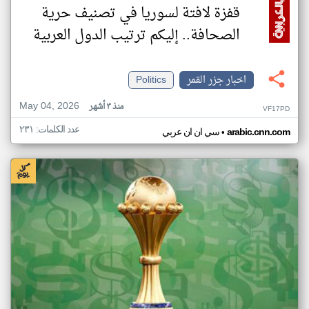
قفزة لافتة لسوريا في تصنيف حرية
الصحافة.. إليكم ترتيب الدول العربية
اخبار جزر القمر
Politics
May 04, 2026
منذ ٣ أشهر
VF17PD
عدد الكلمات: ٢٣١
•
arabic.cnn.com
سي ان ان عربي