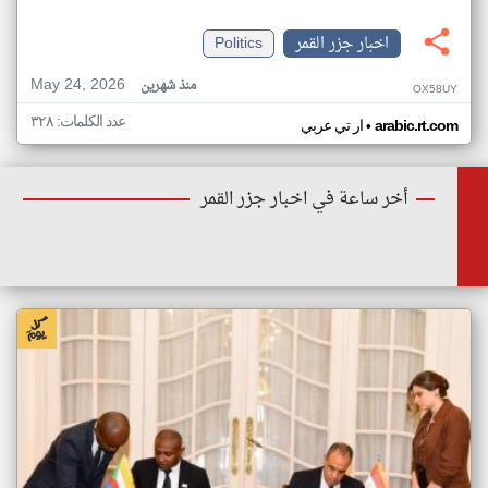
اخبار جزر القمر
Politics
May 24, 2026
منذ شهرين
OX58UY
عدد الكلمات: ٣٢٨
•
arabic.rt.com
ار تي عربي
أخر ساعة في اخبار جزر القمر