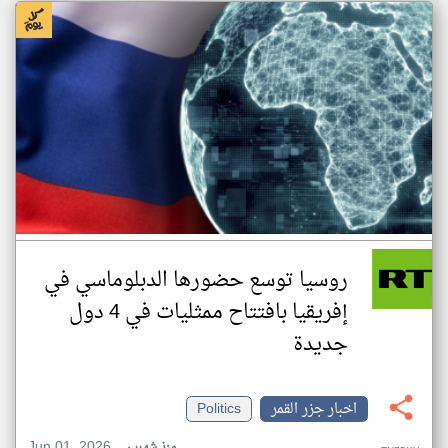
روسيا توسع حضورها الدبلوماسي في
إفريقيا بافتتاح ممثليات في 4 دول
جديدة
اخبار جزر القمر
Politics
Jun 01, 2026