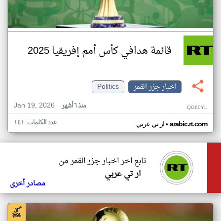
قائمة هدافي كأس أمم إفريقيا 2025
اخبار جزر القمر
Politics
Jan 19, 2026
منذ ٦ أشهر
QG60YL
عدد الكلمات: ١٤١
•
arabic.rt.com
ار تي عربي
تابع اخر اخبار جزر القمر من
ار تي عربي
مصادر أخرى