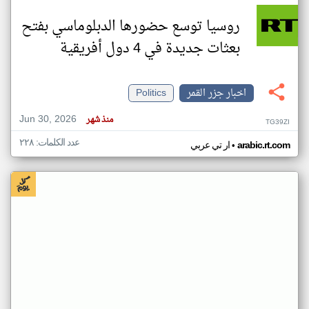
روسيا توسع حضورها الدبلوماسي بفتح
بعثات جديدة في 4 دول أفريقية
اخبار جزر القمر
Politics
Jun 30, 2026
منذ شهر
TG39ZI
عدد الكلمات: ٢٢٨
•
arabic.rt.com
ار تي عربي