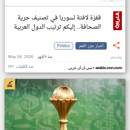
قفزة لافتة لسوريا في تصنيف حرية
الصحافة.. إليكم ترتيب الدول العربية
اخبار جزر القمر
Politics
May 04, 2026
منذ ٣ أشهر
VF17PD
عدد الكلمات: ٢٣١
•
arabic.cnn.com
سي ان ان عربي