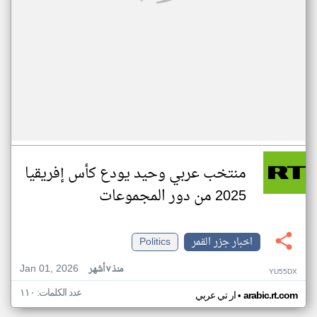
منتخب عربي وحيد يودع كأس إفريقيا
2025 من دور المجموعات
اخبار جزر القمر
Politics
Jan 01, 2026
منذ ٧ أشهر
YU55DX
عدد الكلمات: ١١٠
•
arabic.rt.com
ار تي عربي