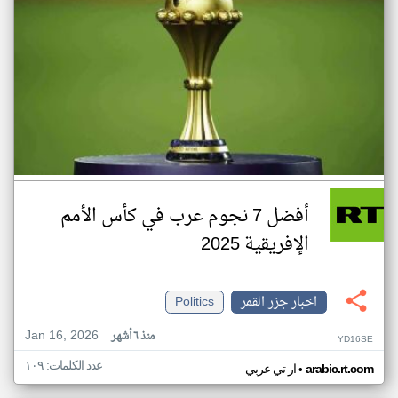
أفضل 7 نجوم عرب في كأس الأمم
الإفريقية 2025
اخبار جزر القمر
Politics
Jan 16, 2026
منذ ٦ أشهر
YD16SE
عدد الكلمات: ١٠٩
•
arabic.rt.com
ار تي عربي