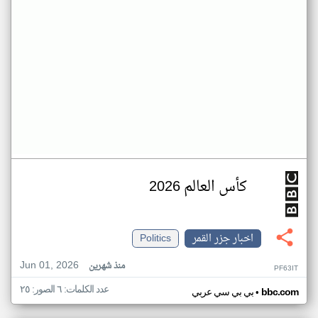
كأس العالم 2026
اخبار جزر القمر
Politics
Jun 01, 2026
منذ شهرين
PF63IT
عدد الكلمات: ٦ الصور: ٢٥
•
bbc.com
بي بي سي عربي