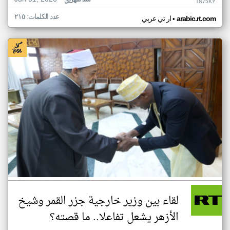
منذ شهرين
TN75KY
عدد الكلمات: ٢١٥
•
arabic.rt.com
ار تي عربي
لقاء بين وزير خارجية جزر القمر وشيخ
الأزهر يشعل تفاعلا.. ما قصته؟