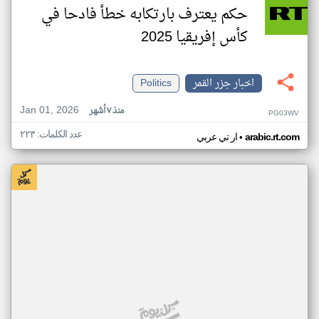
حكم يعترف بارتكابه خطأ فادحا في
كأس إفريقيا 2025
اخبار جزر القمر
Politics
Jan 01, 2026
منذ ٧ أشهر
PG03WV
عدد الكلمات: ٢٢٣
•
arabic.rt.com
ار تي عربي