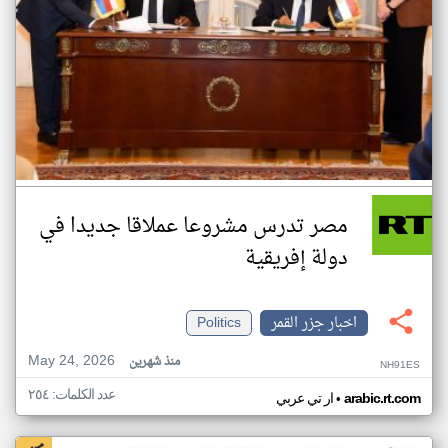
مصر تدرس مشروعا عملاقا جديدا في
دولة إفريقية
اخبار جزر القمر
Politics
May 24, 2026
منذ شهرين
NH91ES
عدد الكلمات: ٢٥٤
•
arabic.rt.com
ار تي عربي