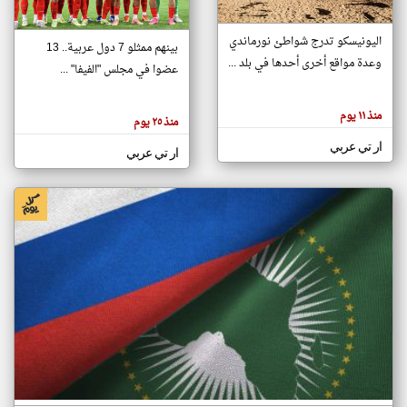
اليونيسكو تدرج شواطئ نورماندي
بينهم ممثلو 7 دول عربية.. 13
klyoum.com
وعدة مواقع أخرى أحدها في بلد ...
تغيير الدولة
عضوا في مجلس "الفيفا" ...
تعبر
مصادر الأخبار من جزر القمر
المقالات
الموجوده
اخبار جزر القمر على مدار الساعة
منذ ١١ يوم
هنا عن
منذ ٢٥ يوم
وجهة
نظر
أهم اخبار جزر القمر العاجلة والمباشرة
ار تي عربي
كاتبيها.
ار تي عربي