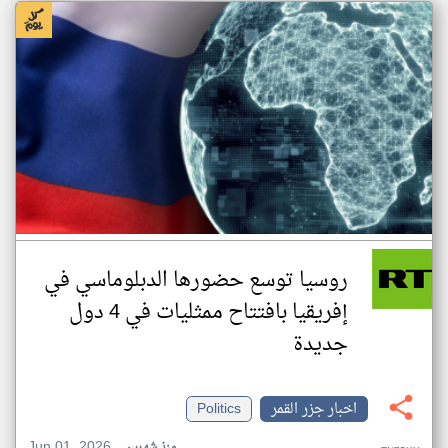
روسيا توسع حضورها الدبلوماسي في
إفريقيا بافتتاح ممثليات في 4 دول
جديدة
اخبار جزر القمر
Politics
Jun 01, 2026