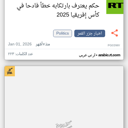
حكم يعترف بارتكابه خطأ فادحا في
كأس إفريقيا 2025
اخبار جزر القمر
Politics
Jan 01, 2026
منذ ٧ أشهر
PG03WV
عدد الكلمات: ٢٢٣
•
arabic.rt.com
ار تي عربي