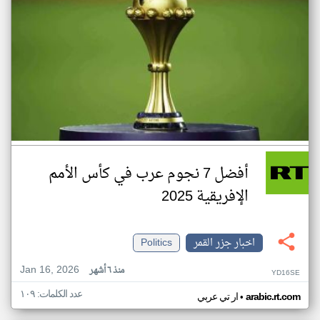
أفضل 7 نجوم عرب في كأس الأمم
الإفريقية 2025
اخبار جزر القمر
Politics
Jan 16, 2026
منذ ٦ أشهر
YD16SE
عدد الكلمات: ١٠٩
•
arabic.rt.com
ار تي عربي