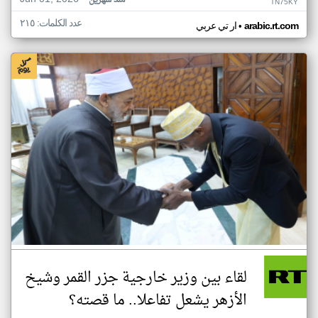
منذ شهرين
TN75KY
عدد الكلمات: ٢١٥
•
arabic.rt.com
ار تي عربي
لقاء بين وزير خارجية جزر القمر وشيخ
الأزهر يشعل تفاعلا.. ما قصته؟