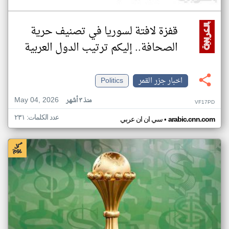
قفزة لافتة لسوريا في تصنيف حرية
الصحافة.. إليكم ترتيب الدول العربية
اخبار جزر القمر
Politics
May 04, 2026
منذ ٣ أشهر
VF17PD
عدد الكلمات: ٢٣١
•
arabic.cnn.com
سي ان ان عربي