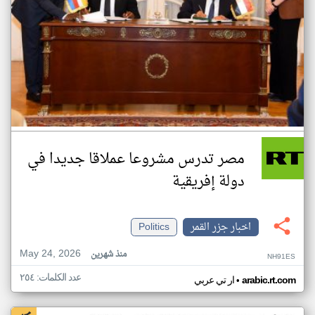
مصر تدرس مشروعا عملاقا جديدا في
دولة إفريقية
اخبار جزر القمر
Politics
May 24, 2026
منذ شهرين
NH91ES
عدد الكلمات: ٢٥٤
•
arabic.rt.com
ار تي عربي