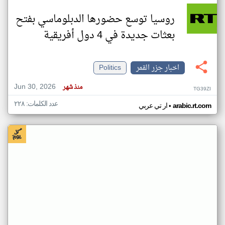
روسيا توسع حضورها الدبلوماسي بفتح
بعثات جديدة في 4 دول أفريقية
اخبار جزر القمر
Politics
Jun 30, 2026
منذ شهر
TG39ZI
عدد الكلمات: ٢٢٨
•
arabic.rt.com
ار تي عربي