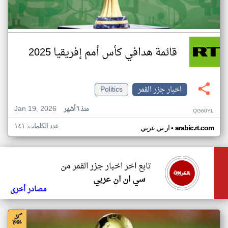
قائمة هدافي كأس أمم إفريقيا 2025
اخبار جزر القمر
Politics
Jan 19, 2026
منذ ٦ أشهر
QG60YL
عدد الكلمات: ١٤١
•
arabic.rt.com
ار تي عربي
تابع اخر اخبار جزر القمر من
سي ان ان عربي
مصادر أخرى