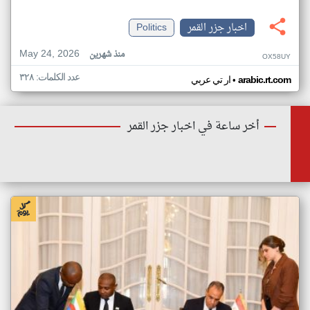
اخبار جزر القمر
Politics
May 24, 2026
منذ شهرين
OX58UY
عدد الكلمات: ٣٢٨
•
arabic.rt.com
ار تي عربي
أخر ساعة في اخبار جزر القمر