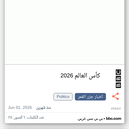
كأس العالم 2026
اخبار جزر القمر
Politics
Jun 01, 2026
منذ شهرين
PF63IT
عدد الكلمات: ٦ الصور: ٢٥
•
bbc.com
بي بي سي عربي