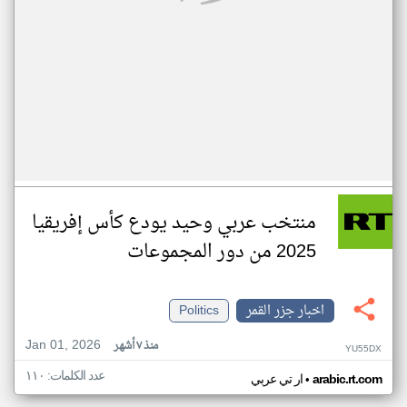
منتخب عربي وحيد يودع كأس إفريقيا
2025 من دور المجموعات
اخبار جزر القمر
Politics
Jan 01, 2026
منذ ٧ أشهر
YU55DX
عدد الكلمات: ١١٠
•
arabic.rt.com
ار تي عربي