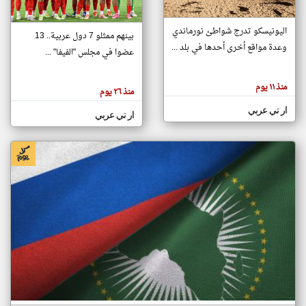
اليونيسكو تدرج شواطئ نورماندي
بينهم ممثلو 7 دول عربية.. 13
klyoum.com
وعدة مواقع أخرى أحدها في بلد ...
تغيير الدولة
عضوا في مجلس "الفيفا" ...
تعبر
مصادر الأخبار من جزر القمر
المقالات
الموجوده
اخبار جزر القمر على مدار الساعة
منذ ١١ يوم
هنا عن
منذ ٢٦ يوم
وجهة
نظر
أهم اخبار جزر القمر العاجلة والمباشرة
ار تي عربي
كاتبيها.
ار تي عربي