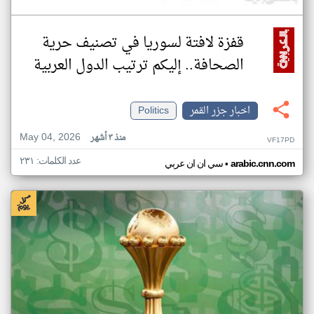
قفزة لافتة لسوريا في تصنيف حرية
الصحافة.. إليكم ترتيب الدول العربية
اخبار جزر القمر
Politics
May 04, 2026
منذ ٣ أشهر
VF17PD
عدد الكلمات: ٢٣١
•
arabic.cnn.com
سي ان ان عربي