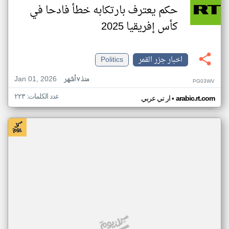
حكم يعترف بارتكابه خطأ فادحا في
كأس إفريقيا 2025
اخبار جزر القمر
Politics
Jan 01, 2026
منذ ٧ أشهر
PG03WV
عدد الكلمات: ٢٢٣
•
arabic.rt.com
ار تي عربي