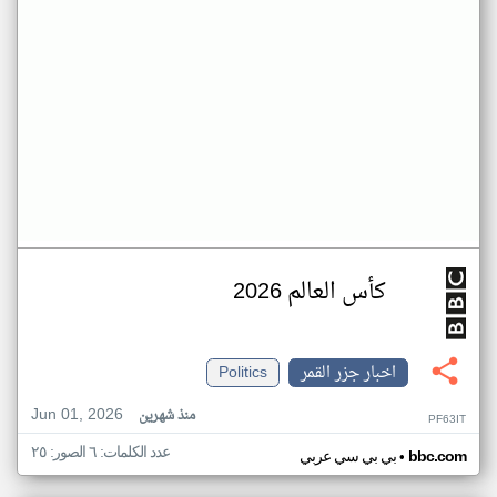
كأس العالم 2026
اخبار جزر القمر
Politics
Jun 01, 2026
منذ شهرين
PF63IT
عدد الكلمات: ٦ الصور: ٢٥
•
bbc.com
بي بي سي عربي