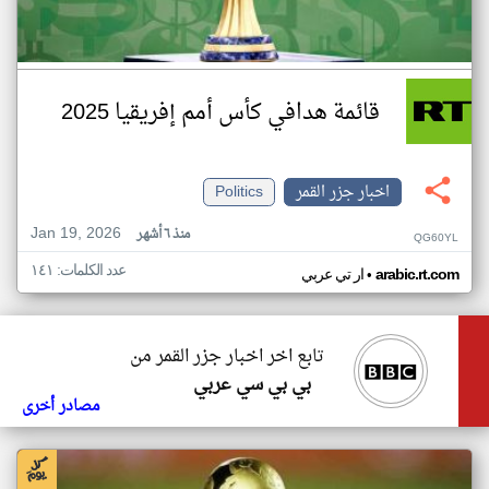
قائمة هدافي كأس أمم إفريقيا 2025
اخبار جزر القمر
Politics
Jan 19, 2026
منذ ٦ أشهر
QG60YL
عدد الكلمات: ١٤١
•
arabic.rt.com
ار تي عربي
تابع اخر اخبار جزر القمر من
بي بي سي عربي
مصادر أخرى