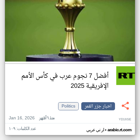
أفضل 7 نجوم عرب في كأس الأمم
الإفريقية 2025
اخبار جزر القمر
Politics
Jan 16, 2026
منذ ٦ أشهر
YD16SE
عدد الكلمات: ١٠٩
•
arabic.rt.com
ار تي عربي