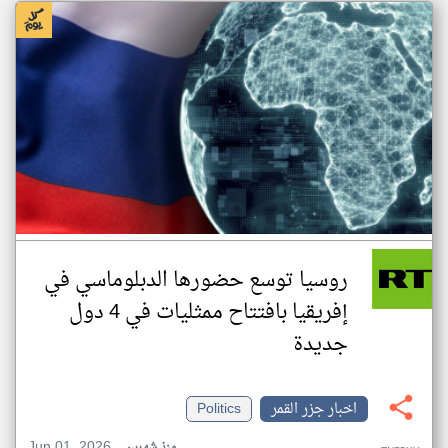
روسيا توسع حضورها الدبلوماسي في
إفريقيا بافتتاح ممثليات في 4 دول
جديدة
اخبار جزر القمر
Politics
Jun 01, 2026