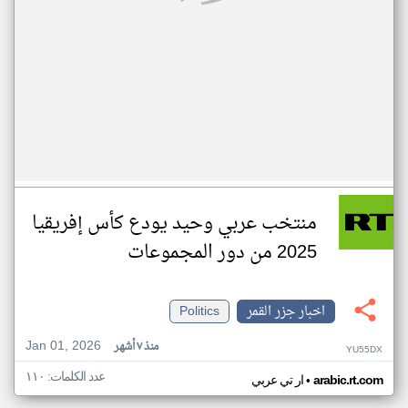
منتخب عربي وحيد يودع كأس إفريقيا
2025 من دور المجموعات
اخبار جزر القمر
Politics
Jan 01, 2026
منذ ٧ أشهر
YU55DX
عدد الكلمات: ١١٠
•
arabic.rt.com
ار تي عربي