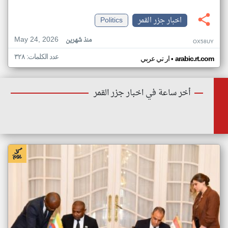
اخبار جزر القمر
Politics
May 24, 2026
منذ شهرين
OX58UY
عدد الكلمات: ٣٢٨
•
arabic.rt.com
ار تي عربي
أخر ساعة في اخبار جزر القمر