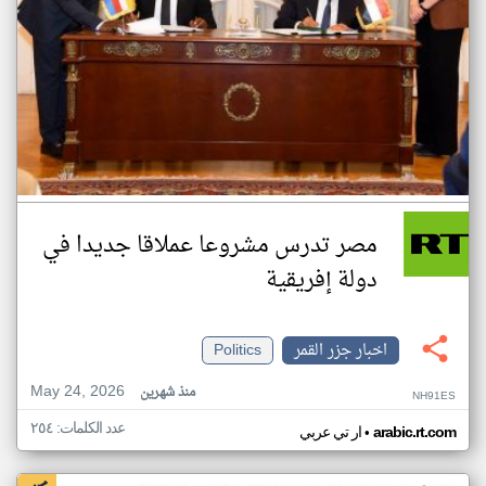
مصر تدرس مشروعا عملاقا جديدا في
دولة إفريقية
اخبار جزر القمر
Politics
May 24, 2026
منذ شهرين
NH91ES
عدد الكلمات: ٢٥٤
•
arabic.rt.com
ار تي عربي