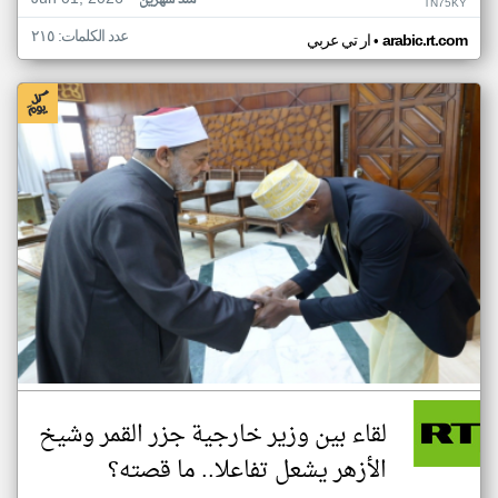
منذ شهرين
TN75KY
عدد الكلمات: ٢١٥
•
arabic.rt.com
ار تي عربي
لقاء بين وزير خارجية جزر القمر وشيخ
الأزهر يشعل تفاعلا.. ما قصته؟