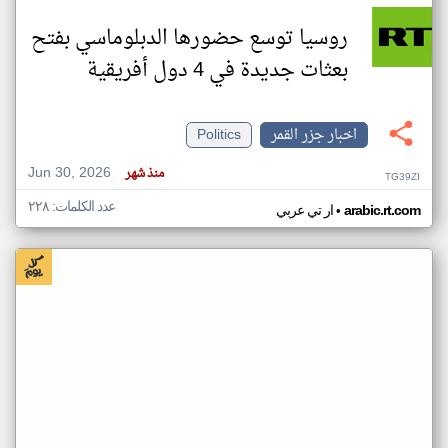
روسيا توسع حضورها الدبلوماسي بفتح
بعثات جديدة في 4 دول أفريقية
اخبار جزر القمر
Politics
Jun 30, 2026
منذ شهر
TG39ZI
عدد الكلمات: ٢٢٨
•
arabic.rt.com
ار تي عربي