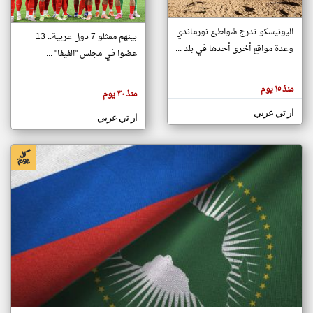
اليونيسكو تدرج شواطئ نورماندي
بينهم ممثلو 7 دول عربية.. 13
klyoum.com
وعدة مواقع أخرى أحدها في بلد ...
تغيير الدولة
عضوا في مجلس "الفيفا" ...
تعبر
مصادر الأخبار من جزر القمر
المقالات
الموجوده
اخبار جزر القمر على مدار الساعة
منذ ١٥ يوم
هنا عن
منذ ٣٠ يوم
وجهة
نظر
أهم اخبار جزر القمر العاجلة والمباشرة
ار تي عربي
كاتبيها.
ار تي عربي