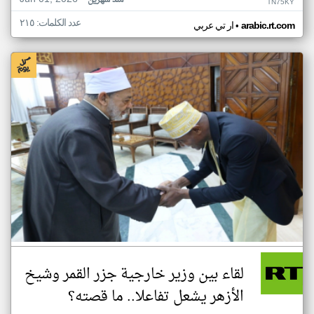
منذ شهرين
TN75KY
عدد الكلمات: ٢١٥
•
arabic.rt.com
ار تي عربي
لقاء بين وزير خارجية جزر القمر وشيخ
الأزهر يشعل تفاعلا.. ما قصته؟