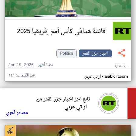
قائمة هدافي كأس أمم إفريقيا 2025
اخبار جزر القمر
Politics
Jan 19, 2026
منذ ٦ أشهر
QG60YL
عدد الكلمات: ١٤١
•
arabic.rt.com
ار تي عربي
تابع اخر اخبار جزر القمر من
ار تي عربي
مصادر أخرى