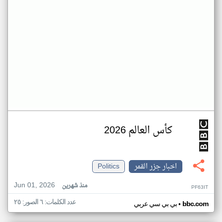
كأس العالم 2026
اخبار جزر القمر
Politics
Jun 01, 2026
منذ شهرين
PF63IT
عدد الكلمات: ٦ الصور: ٢٥
•
bbc.com
بي بي سي عربي