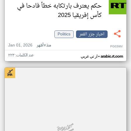
حكم يعترف بارتكابه خطأ فادحا في
كأس إفريقيا 2025
اخبار جزر القمر
Politics
Jan 01, 2026
منذ ٧ أشهر
PG03WV
عدد الكلمات: ٢٢٣
•
arabic.rt.com
ار تي عربي