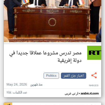
مصر تدرس مشروعا عملاقا جديدا في
دولة إفريقية
اخبار جزر القمر
Politics
May 24, 2026
منذ شهرين
NH91ES
عدد الكلمات: ٢٥٤
•
arabic.rt.com
ار تي عربي