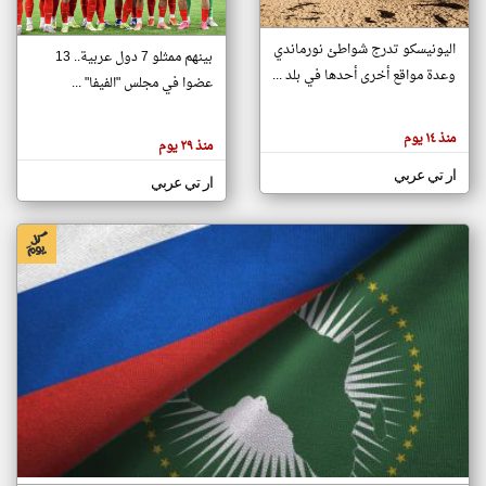
اليونيسكو تدرج شواطئ نورماندي
بينهم ممثلو 7 دول عربية.. 13
klyoum.com
وعدة مواقع أخرى أحدها في بلد ...
تغيير الدولة
عضوا في مجلس "الفيفا" ...
تعبر
مصادر الأخبار من جزر القمر
المقالات
الموجوده
اخبار جزر القمر على مدار الساعة
منذ ١٤ يوم
هنا عن
منذ ٢٩ يوم
وجهة
نظر
أهم اخبار جزر القمر العاجلة والمباشرة
ار تي عربي
كاتبيها.
ار تي عربي