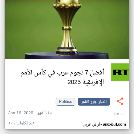
أفضل 7 نجوم عرب في كأس الأمم
الإفريقية 2025
اخبار جزر القمر
Politics
Jan 16, 2026
منذ ٦ أشهر
YD16SE
عدد الكلمات: ١٠٩
•
arabic.rt.com
ار تي عربي