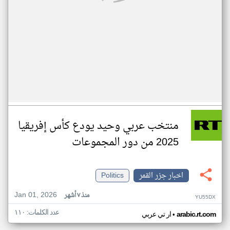
منتخب عربي وحيد يودع كأس إفريقيا
2025 من دور المجموعات
اخبار جزر القمر
Politics
Jan 01, 2026
منذ ٧ أشهر
YU55DX
عدد الكلمات: ١١٠
•
arabic.rt.com
ار تي عربي