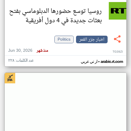
روسيا توسع حضورها الدبلوماسي بفتح
بعثات جديدة في 4 دول أفريقية
اخبار جزر القمر
Politics
Jun 30, 2026
منذ شهر
TG39ZI
عدد الكلمات: ٢٢٨
•
arabic.rt.com
ار تي عربي