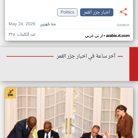
اخبار جزر القمر
Politics
May 24, 2026
منذ شهرين
OX58UY
عدد الكلمات: ٣٢٨
•
arabic.rt.com
ار تي عربي
أخر ساعة في اخبار جزر القمر