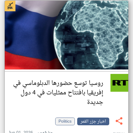
روسيا توسع حضورها الدبلوماسي في
إفريقيا بافتتاح ممثليات في 4 دول
جديدة
اخبار جزر القمر
Politics
Jun 01, 2026