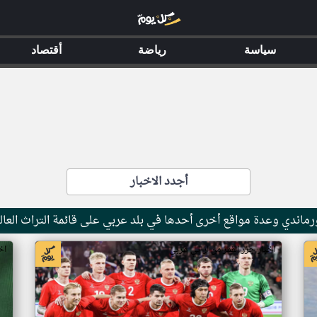
سياسة
رياضة
أقتصاد
أجدد الاخبار
ماندي وعدة مواقع أخرى أحدها في بلد عربي على قائمة التراث العال
اخبار جزر القمر من ار تي عربي
اخ