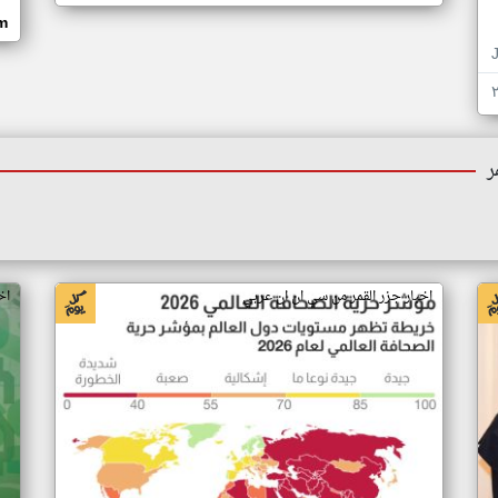
om
ر
اخبار جزر القمر من سي ان ان عربي
اخ