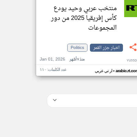
منتخب عربي وحيد يودع
كأس إفريقيا 2025 من دور
المجموعات
اخبار جزر القمر
Politics
Jan 01, 2026
منذ ٧ أشهر
YU55D
عدد الكلمات: ١١٠
•
arabic.rt.c
ار تي عربي