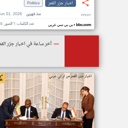
اخبار جزر القمر
Politics
Jun 01, 2026
منذ شهرين
PF63IT
عدد الكلمات: ٦ الصور: ٢٥
•
bbc.com
بي بي سي عربي
أخر ساعة في اخبار جزر القم
اخبار جزر القمر من ار تي عربي