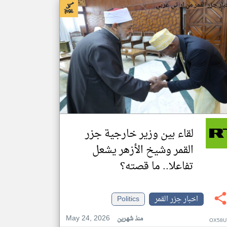
بار جزر القمر من ار تي عربي
لقاء بين وزير خارجية جزر
القمر وشيخ الأزهر يشعل
تفاعلا.. ما قصته؟
اخبار جزر القمر
Politics
May 24, 2026
منذ شهرين
OX58U