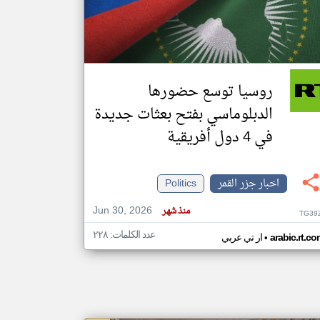
klyoum.com
تغيير الدولة
مصادر الأخبار من جزر القمر
روسيا توسع حضورها
اخبار جزر القمر على مدار الساعة
الدبلوماسي بفتح بعثات جديدة
أهم اخبار جزر القمر العاجلة والمباشرة
في 4 دول أفريقية
اخبار جزر القمر
Politics
Jun 30, 2026
منذ شهر
TG39
عدد الكلمات: ٢٢٨
•
arabic.rt.c
ار تي عربي