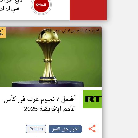
تابع اخر اخب
سي ان ان
اخبار جزر القمر من ار تي عربي
أفضل 7 نجوم عرب في كأس
الأمم الإفريقية 2025
اخبار جزر القمر
Politics