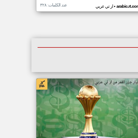
عدد الكلمات: ٣٢٨
•
arabic.rt.c
ار تي عربي
بار جزر القمر من ار تي عربي