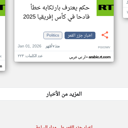
حكم يعترف بارتكابه خطأ
فادحا في كأس إفريقيا 2025
اخبار جزر القمر
Politics
Jan 01, 2026
منذ ٧ أشهر
PG03WV
عدد الكلمات: ٢٢٣
•
X
arabic.rt.com
ار تي عربي
om
المزيد من الأخبار
اخبار جزر القمر على مدار الساعة