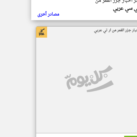
ر اخبار جزر القمر من
ي سي عربي
مصادر أخرى
بار جزر القمر من ار تي عربي