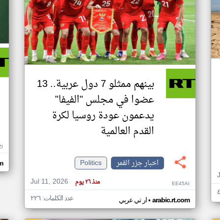
بينهم ممثلو 7 دول عربية.. 13
عضوا في مجلس "الفيفا"
يدعمون عودة روسيا لكرة
القدم العالمية
ZI
اخبار جزر القمر
Politics
om
Jul 11, 2026
منذ ٢٦ يوم
EE45AI
عدد الكلمات: ٢٢٦
•
arabic.rt.com
ار تي عربي