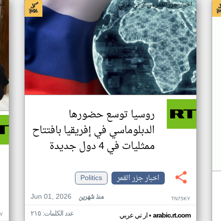
اخبار جزر القمر من ار تي عربي
اخ
روسيا توسع حضورها
الدبلوماسي في إفريقيا بافتتاح
ممثليات في 4 دول جديدة
اخبار جزر القمر
Politics
Jun 01, 2026
منذ شهرين
TN75KY
عدد الكلمات: ٢١٥
•
Y
arabic.rt.com
ار تي عربي