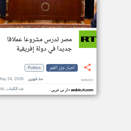
مصر تدرس مشروعا عملاقا
جديدا في دولة إفريقية
اخبار جزر القمر
Politics
May 24, 2026
منذ شهرين
NH91ES
عدد الكلمات: ٢٥٤
•
arabic.rt.com
ار تي عربي