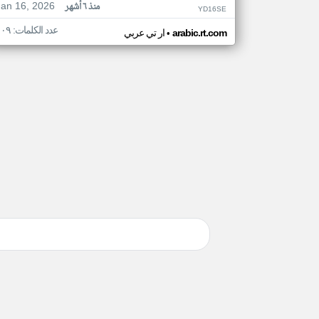
Jan 16, 2026
منذ ٦ أشهر
YD16SE
عدد الكلمات: ١٠٩
•
arabic.rt.com
ار تي عربي