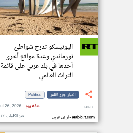
تعبر
المقالات
الموجوده
هنا عن
وجهة
اليونيسكو تدرج شواطئ
نظر
كاتبيها.
نورماندي وعدة مواقع أخرى
أحدها في بلد عربي على قائمة
التراث العالمي
اخبار جزر القمر
Politics
Jul 26, 2026
منذ ١١ يوم
XJ39DF
عدد الكلمات: ٤١٢
•
arabic.rt.com
ار تي عربي