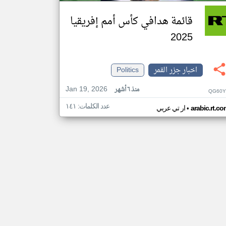
قائمة هدافي كأس أمم إفريقيا
2025
اخبار جزر القمر
Politics
Jan 19, 2026
منذ ٦ أشهر
QG60Y
عدد الكلمات: ١٤١
•
arabic.rt.c
ار تي عربي