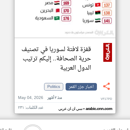
قفزة لافتة لسوريا في تصنيف
حرية الصحافة.. إليكم ترتيب
الدول العربية
اخبار جزر القمر
Politics
May 04, 2026
منذ ٣ أشهر
VF17PD
عدد الكلمات: ٢٣١
•
arabic.cnn.com
سي ان ان عربي