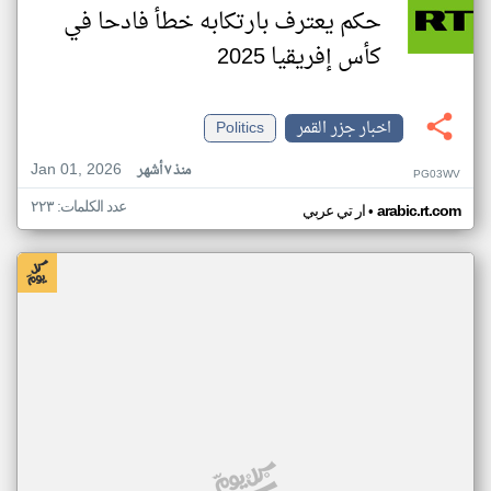
حكم يعترف بارتكابه خطأ فادحا في
كأس إفريقيا 2025
اخبار جزر القمر
Politics
Jan 01, 2026
منذ ٧ أشهر
PG03WV
عدد الكلمات: ٢٢٣
•
arabic.rt.com
ار تي عربي