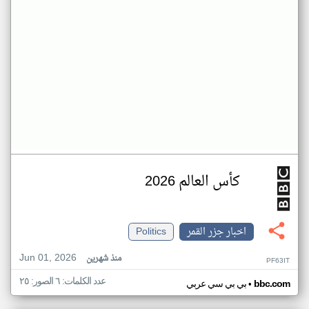
كأس العالم 2026
اخبار جزر القمر
Politics
Jun 01, 2026
منذ شهرين
PF63IT
عدد الكلمات: ٦ الصور: ٢٥
•
bbc.com
بي بي سي عربي