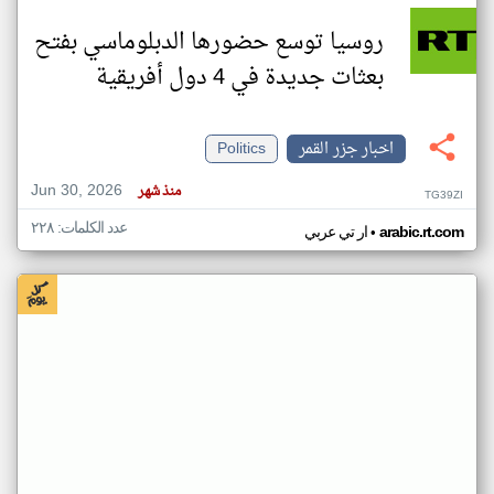
روسيا توسع حضورها الدبلوماسي بفتح
بعثات جديدة في 4 دول أفريقية
اخبار جزر القمر
Politics
Jun 30, 2026
منذ شهر
TG39ZI
عدد الكلمات: ٢٢٨
•
arabic.rt.com
ار تي عربي