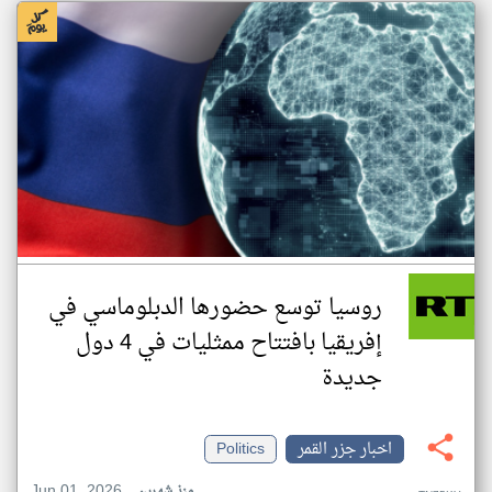
روسيا توسع حضورها الدبلوماسي في
إفريقيا بافتتاح ممثليات في 4 دول
جديدة
اخبار جزر القمر
Politics
Jun 01, 2026