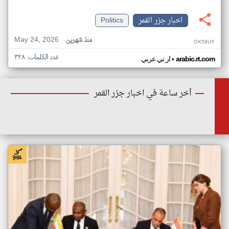
اخبار جزر القمر
Politics
May 24, 2026
منذ شهرين
OX58UY
عدد الكلمات: ٣٢٨
•
arabic.rt.com
ار تي عربي
أخر ساعة في اخبار جزر القمر