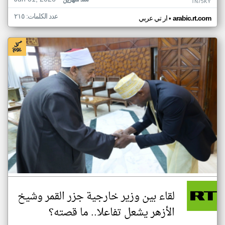
منذ شهرين
TN75KY
عدد الكلمات: ٢١٥
•
arabic.rt.com
ار تي عربي
لقاء بين وزير خارجية جزر القمر وشيخ
الأزهر يشعل تفاعلا.. ما قصته؟