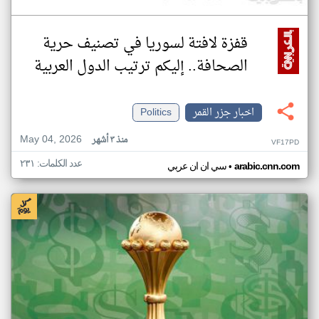
قفزة لافتة لسوريا في تصنيف حرية
الصحافة.. إليكم ترتيب الدول العربية
اخبار جزر القمر
Politics
May 04, 2026
منذ ٣ أشهر
VF17PD
عدد الكلمات: ٢٣١
•
arabic.cnn.com
سي ان ان عربي