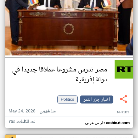
مصر تدرس مشروعا عملاقا جديدا في
دولة إفريقية
اخبار جزر القمر
Politics
May 24, 2026
منذ شهرين
NH91ES
عدد الكلمات: ٢٥٤
•
arabic.rt.com
ار تي عربي