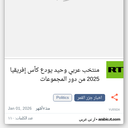
منتخب عربي وحيد يودع كأس إفريقيا
2025 من دور المجموعات
اخبار جزر القمر
Politics
Jan 01, 2026
منذ ٧ أشهر
YU55DX
عدد الكلمات: ١١٠
•
arabic.rt.com
ار تي عربي