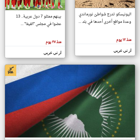
اليونيسكو تدرج شواطئ نورماندي
بينهم ممثلو 7 دول عربية.. 13
klyoum.com
وعدة مواقع أخرى أحدها في بلد ...
تغيير الدولة
عضوا في مجلس "الفيفا" ...
تعبر
مصادر الأخبار من جزر القمر
المقالات
الموجوده
اخبار جزر القمر على مدار الساعة
منذ ١٢ يوم
هنا عن
منذ ٢٧ يوم
وجهة
نظر
أهم اخبار جزر القمر العاجلة والمباشرة
ار تي عربي
كاتبيها.
ار تي عربي