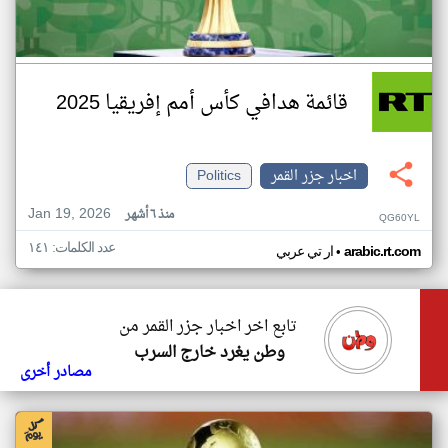
قائمة هدافي كأس أمم إفريقيا 2025
اخبار جزر القمر
Politics
Jan 19, 2026
منذ ٦ أشهر
QG60YL
عدد الكلمات: ١٤١
•
arabic.rt.com
ار تي عربي
تابع اخر اخبار جزر القمر من
وطن يغرد خارج السرب
مصادر أخرى