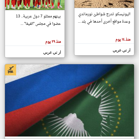
اليونيسكو تدرج شواطئ نورماندي
بينهم ممثلو 7 دول عربية.. 13
klyoum.com
وعدة مواقع أخرى أحدها في بلد ...
تغيير الدولة
عضوا في مجلس "الفيفا" ...
تعبر
مصادر الأخبار من جزر القمر
المقالات
الموجوده
اخبار جزر القمر على مدار الساعة
منذ ١٤ يوم
هنا عن
منذ ٢٩ يوم
وجهة
نظر
أهم اخبار جزر القمر العاجلة والمباشرة
ار تي عربي
كاتبيها.
ار تي عربي