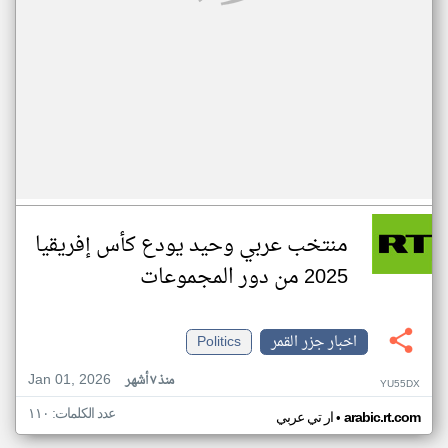
منتخب عربي وحيد يودع كأس إفريقيا
2025 من دور المجموعات
اخبار جزر القمر
Politics
Jan 01, 2026
منذ ٧ أشهر
YU55DX
عدد الكلمات: ١١٠
•
arabic.rt.com
ار تي عربي