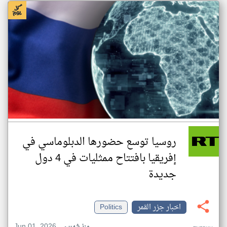
روسيا توسع حضورها الدبلوماسي في
إفريقيا بافتتاح ممثليات في 4 دول
جديدة
اخبار جزر القمر
Politics
Jun 01, 2026