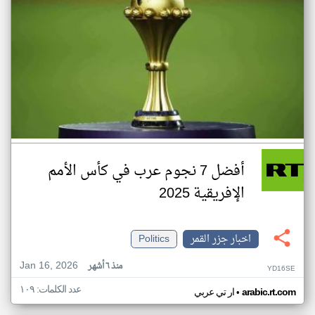
أفضل 7 نجوم عرب في كأس الأمم
الإفريقية 2025
اخبار جزر القمر
Politics
Jan 16, 2026
منذ ٦ أشهر
YD16SE
عدد الكلمات: ١٠٩
•
arabic.rt.com
ار تي عربي