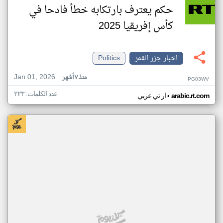
حكم يعترف بارتكابه خطأ فادحا في
كأس إفريقيا 2025
اخبار جزر القمر
Politics
Jan 01, 2026
منذ ٧ أشهر
PG03WV
عدد الكلمات: ٢٢٣
•
arabic.rt.com
ار تي عربي