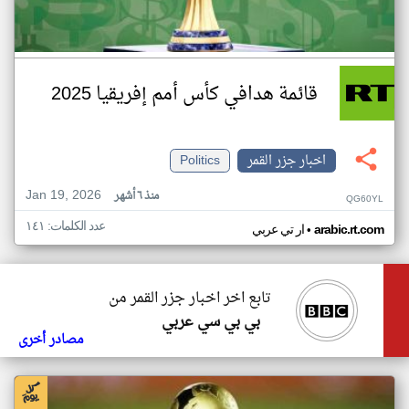
قائمة هدافي كأس أمم إفريقيا 2025
اخبار جزر القمر
Politics
Jan 19, 2026
منذ ٦ أشهر
QG60YL
عدد الكلمات: ١٤١
•
arabic.rt.com
ار تي عربي
تابع اخر اخبار جزر القمر من
بي بي سي عربي
مصادر أخرى