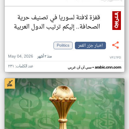
قفزة لافتة لسوريا في تصنيف حرية
الصحافة.. إليكم ترتيب الدول العربية
اخبار جزر القمر
Politics
May 04, 2026
منذ ٣ أشهر
VF17PD
عدد الكلمات: ٢٣١
•
arabic.cnn.com
سي ان ان عربي