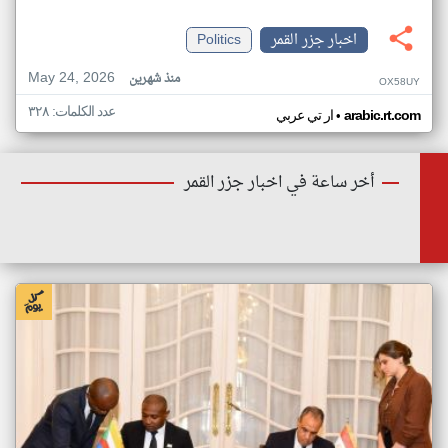
اخبار جزر القمر
Politics
May 24, 2026
منذ شهرين
OX58UY
عدد الكلمات: ٣٢٨
•
arabic.rt.com
ار تي عربي
أخر ساعة في اخبار جزر القمر