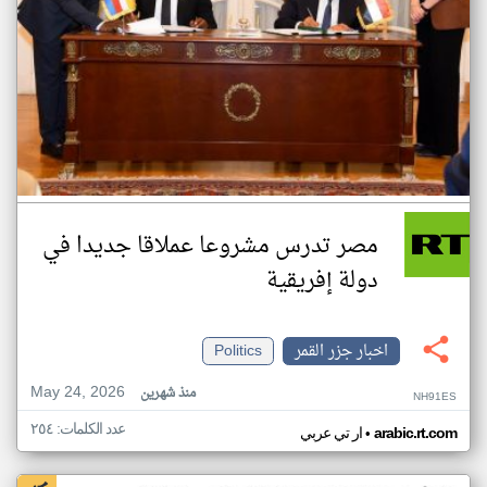
مصر تدرس مشروعا عملاقا جديدا في
دولة إفريقية
اخبار جزر القمر
Politics
May 24, 2026
منذ شهرين
NH91ES
عدد الكلمات: ٢٥٤
•
arabic.rt.com
ار تي عربي