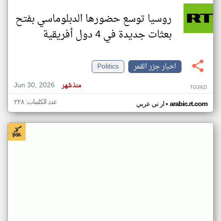
روسيا توسع حضورها الدبلوماسي بفتح
بعثات جديدة في 4 دول أفريقية
اخبار جزر القمر
Politics
Jun 30, 2026
منذ شهر
TG39ZI
عدد الكلمات: ٢٢٨
•
arabic.rt.com
ار تي عربي