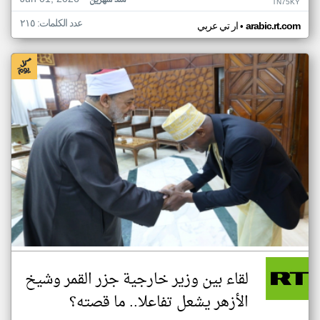
منذ شهرين
TN75KY
عدد الكلمات: ٢١٥
•
arabic.rt.com
ار تي عربي
لقاء بين وزير خارجية جزر القمر وشيخ
الأزهر يشعل تفاعلا.. ما قصته؟